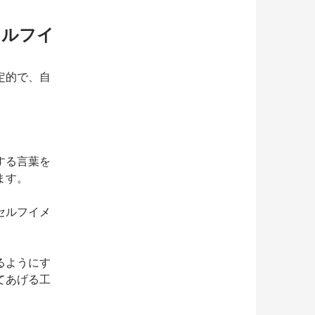
セルフイ
定的で、自
する言葉を
ます。
セルフイメ
るようにす
てあげる工