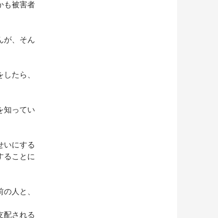
かも被害者
んが、そん
をしたら、
を知ってい
せいにする
することに
前の人と、
支配される