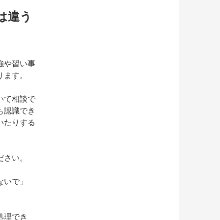
は違う
強や習い事
ります。
いて相談で
も認識でき
いたりする
ださい。
ないで」
処理でき