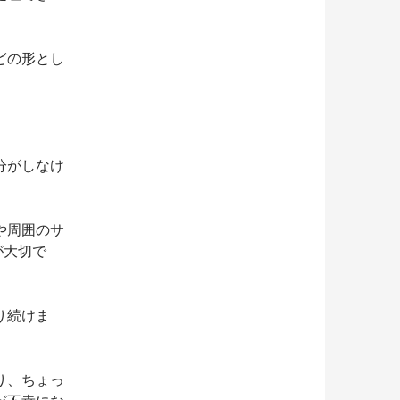
どの形とし
分がしなけ
。
や周囲のサ
が大切で
り続けま
り、ちょっ