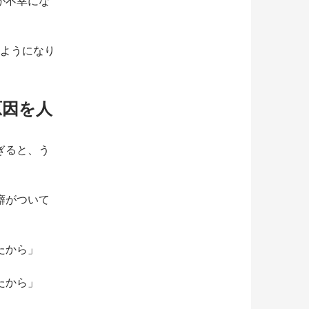
が不幸にな
るようになり
原因を人
ぎると、う
癖がついて
たから」
たから」