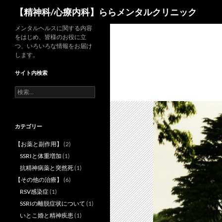
検
【精神科/心療内科】ららメンタルクリニック
索
コ
メンタルヘルスに関する内容
をはじめ、皆様のお役に立
ン
つ、いろいろな情報をお届け
テ
します。
ン
サイト内検索
ツ
へ
検
索:
ス
キ
ッ
カテゴリー
プ
【お薬と副作用】
(2)
SSRIと体重増加
(1)
抗精神病薬と突然死
(1)
【その他の治療】
(6)
RSV感染症
(1)
SSRIの離脱症状について
(1)
いとこ婚と精神疾患
(1)