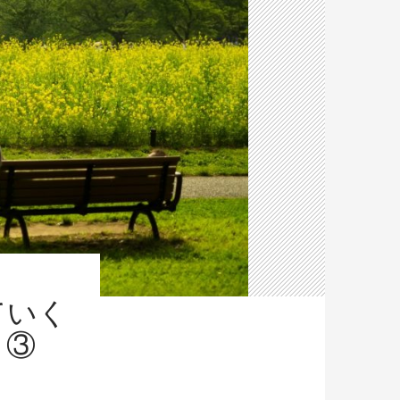
ていく
】③