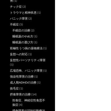
博
(1)
チック症
(2)
トラウマと精神疾患
(1)
パニック障害
(2)
不眠症
(5)
不眠症の治療
(2)
睡眠薬のやめ方
(1)
睡眠薬の選び方
(1)
双極性うつ病の薬物療法
(1)
妄想への対応
(1)
妄想性パーソナリティ障害
(1)
広場恐怖、パニック障害
(1)
強迫性障害の治療
(1)
成人期ADHDの治療
(1)
抜毛症
(1)
摂食障害の治療
(14)
拒食症、神経症性食思不
振症
(4)
摂食障害の認知行動療法