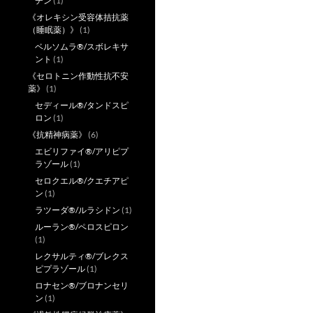
チン
(1)
《オレキシン受容体拮抗薬
（睡眠薬）》
(1)
ベルソムラ®/スボレキサ
ント
(1)
《セロトニン作動性抗不安
薬》
(1)
セディール®/タンドスピ
ロン
(1)
《抗精神病薬》
(6)
エビリファイ®/アリピプ
ラゾール
(1)
セロクエル®/クエチアピ
ン
(1)
ラツーダ®/ルラシドン
(1)
ルーラン®/ペロスピロン
(1)
レクサルティ®/ブレクス
ピプラゾール
(1)
ロナセン®/ブロナンセリ
ン
(1)