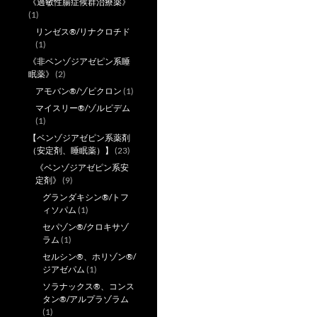
《過敏性腸症候群治療薬》
(1)
リンゼス®/リナクロチド
(1)
《非ベンゾジアゼピン系睡
眠薬》
(2)
アモバン®/ゾピクロン
(1)
マイスリー®/ゾルピデム
(1)
【ベンゾジアゼピン系薬剤
（安定剤、睡眠薬）】
(23)
《ベンゾジアゼピン系安
定剤》
(9)
グランダキシン®/トフ
ィソパム
(1)
セパゾン®/クロキサゾ
ラム
(1)
セルシン®、ホリゾン®/
ジアゼパム
(1)
ソラナックス®、コンス
タン®/アルプラゾラム
(1)