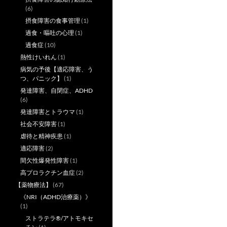
(6)
摂食障害の食事管理
(1)
過食・嘔吐の心理
(1)
過食症
(10)
熱性けいれん
(1)
病気の予後【適応障害、う
つ、パニック】
(1)
発達障害、自閉症、ADHD
(6)
発達障害とトラウマ
(1)
社会不安障害
(1)
虐待と精神疾患
(1)
適応障害
(2)
間欠性爆発性障害
(1)
高プロラクチン血症
(2)
【薬物療法】
(67)
《NRI（ADHD治療薬）》
(1)
ストラテラ®/アトモキセ