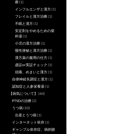
療
(1)
インフルエンザと漢方
(1)
フレイルと漢方治療
(1)
不眠と漢方
(1)
安定剤をやめるための柴
朴湯
(1)
小児の漢方治療
(1)
慢性便秘と漢方治療
(1)
漢方薬の服用の仕方
(1)
虚証or実証チェック
(1)
頭痛、めまいと漢方
(1)
自律神経失調症と漢方
(1)
認知症と人参栄養湯
(1)
【病気について】
(60)
PTSDの治療
(2)
うつ病
(10)
出産とうつ病
(1)
インターネット依存
(1)
ギャンブル依存症、病的賭