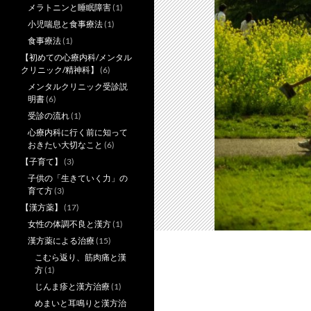
メラトニンと睡眠障害
(1)
小児喘息と食事療法
(1)
食事療法
(1)
【初めての心療内科/メンタル
クリニック/精神科】
(6)
メンタルクリニック受診説
明書
(6)
受診の流れ
(1)
心療内科に行く前に知って
おきたい大切なこと
(6)
【子育て】
(3)
子供の「生きていく力」の
育て方
(3)
【漢方薬】
(17)
女性の体調不良と漢方
(1)
漢方薬による治療
(15)
こむら返り、筋肉痛と漢
方
(1)
じんま疹と漢方治療
(1)
めまいと耳鳴りと漢方治