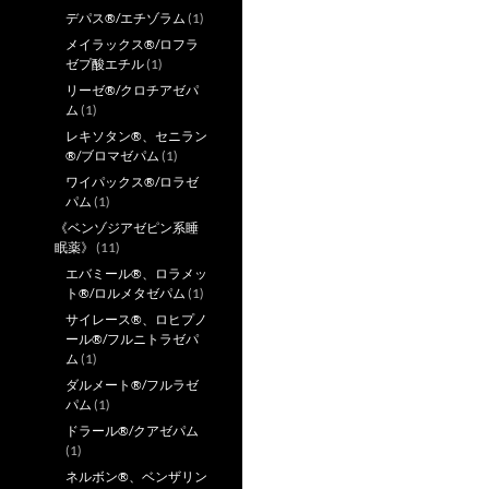
デパス®/エチゾラム
(1)
メイラックス®/ロフラ
ゼプ酸エチル
(1)
リーゼ®/クロチアゼパ
ム
(1)
レキソタン®、セニラン
®/ブロマゼパム
(1)
ワイパックス®/ロラゼ
パム
(1)
《ベンゾジアゼピン系睡
眠薬》
(11)
エバミール®、ロラメッ
ト®/ロルメタゼパム
(1)
サイレース®、ロヒプノ
ール®/フルニトラゼパ
ム
(1)
ダルメート®/フルラゼ
パム
(1)
ドラール®/クアゼパム
(1)
ネルボン®、ベンザリン