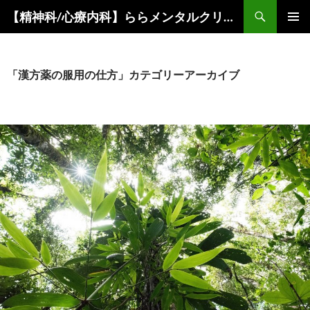
コ
検
【精神科/心療内科】ららメンタルクリニック
ン
索
メインメ
テ
ニュー
ン
ツ
「漢方薬の服用の仕方」カテゴリーアーカイブ
へ
ス
キ
ッ
プ