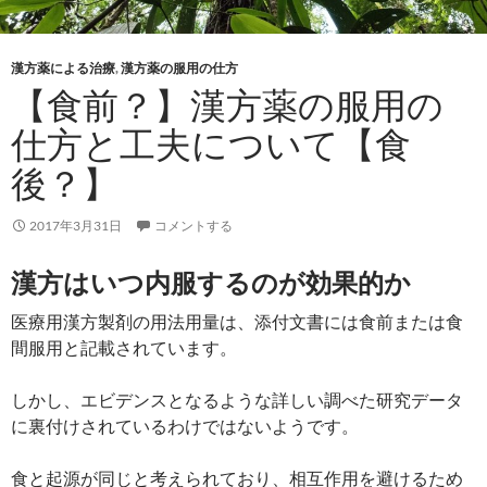
漢方薬による治療
,
漢方薬の服用の仕方
【食前？】漢方薬の服用の
仕方と工夫について【食
後？】
2017年3月31日
コメントする
漢方はいつ内服するのが効果的か
医療用漢方製剤の用法用量は、添付文書には食前または食
間服用と記載されています。
しかし、エビデンスとなるような詳しい調べた研究データ
に裏付けされているわけではないようです。
食と起源が同じと考えられており、相互作用を避けるため