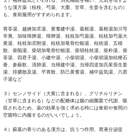
うな漢方薬（桂枝、芍薬、大棗、甘草、生姜を含むもの）
も、食前服用がすすめられます。
胃苓湯、越婢加朮湯、黄耆建中湯、葛根湯、葛根湯加川芎
辛夷、加味帰脾湯、帰脾湯、桂枝加芍薬湯、桂枝加芍薬大
黄湯、桂枝加朮附湯、桂枝加竜骨牡蛎湯、桂枝湯、五積
散、柴陥湯、柴胡加竜骨牡蛎湯、柴胡桂枝湯、柴朴湯、柴
苓湯、四君子湯、小建中湯、小柴胡湯、小柴胡湯加桔梗石
膏、参蘇飲、清肺湯、当帰建中湯、当帰四逆加呉茱萸生姜
湯、排膿散及湯、平胃散、防己黄耆湯、補中益気湯、六君
子湯など
３）センノサイド（大黄に含まれる）、グリチルリチン
（甘草に含まれる）などの配糖体は腸の細菌叢で代謝、吸
収されるため、薬の効果を強く求める時には食前や食間の
空腹時に内服するのがいいでしょう。
４）蘇葉の香りのある漢方は、抗うつ作用、胃液分泌促