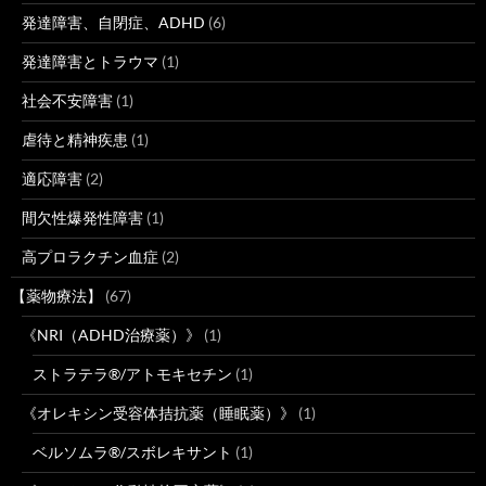
発達障害、自閉症、ADHD
(6)
発達障害とトラウマ
(1)
社会不安障害
(1)
虐待と精神疾患
(1)
適応障害
(2)
間欠性爆発性障害
(1)
高プロラクチン血症
(2)
【薬物療法】
(67)
《NRI（ADHD治療薬）》
(1)
ストラテラ®/アトモキセチン
(1)
《オレキシン受容体拮抗薬（睡眠薬）》
(1)
ベルソムラ®/スボレキサント
(1)