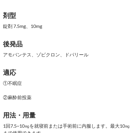
剤型
錠剤 7.5mg、10mg
後発品
アモバンテス、ゾピクロン、ドパリール
適応
①不眠症
②麻酔前投薬
用法・用量
1回7.5~10㎎を就寝前または手術前に内服します。最大10㎎
まで使用できます。