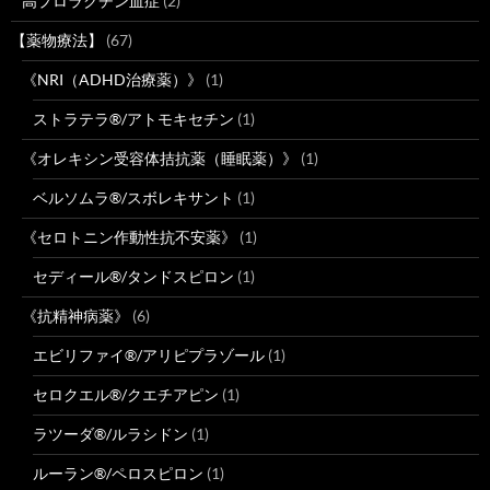
高プロラクチン血症
(2)
【薬物療法】
(67)
《NRI（ADHD治療薬）》
(1)
ストラテラ®/アトモキセチン
(1)
《オレキシン受容体拮抗薬（睡眠薬）》
(1)
ベルソムラ®/スボレキサント
(1)
《セロトニン作動性抗不安薬》
(1)
セディール®/タンドスピロン
(1)
《抗精神病薬》
(6)
エビリファイ®/アリピプラゾール
(1)
セロクエル®/クエチアピン
(1)
ラツーダ®/ルラシドン
(1)
ルーラン®/ペロスピロン
(1)