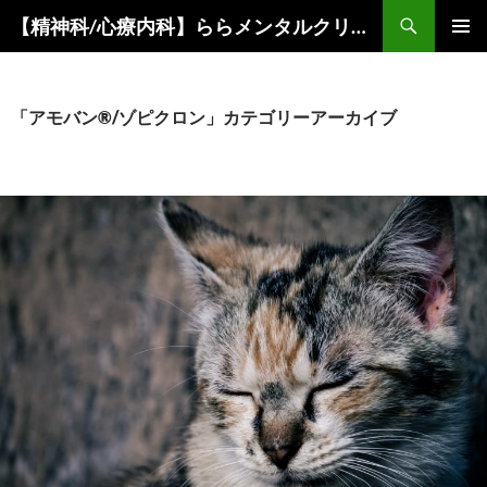
コ
検
【精神科/心療内科】ららメンタルクリニック
ン
索
メインメ
テ
ニュー
ン
ツ
「アモバン®/ゾピクロン」カテゴリーアーカイブ
へ
ス
キ
ッ
プ