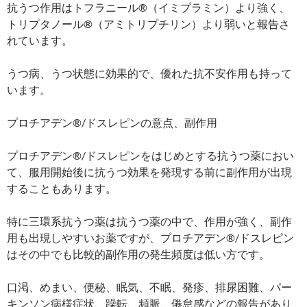
抗うつ作用はトフラニール®（イミプラミン）より強く、
トリプタノール®（アミトリプチリン）より弱いと報告さ
れています。
うつ病、うつ状態に効果的で、優れた抗不安作用も持って
います。
プロチアデン®/ドスレピンの意点、副作用
プロチアデン®/ドスレピンをはじめとする抗うつ薬におい
て、服用開始後に抗うつ効果を発現する前に副作用が出現
することもあります。
特に三環系抗うつ薬は抗うつ薬の中で、作用が強く、副作
用も出現しやすいお薬ですが、プロチアデン®/ドスレピン
はその中でも比較的副作用の発生頻度は低い方です。
口渇、めまい、便秘、眠気、不眠、発疹、排尿困難、パー
キンソン病様症状、躁転、頻脈、倦怠感などの報告があり