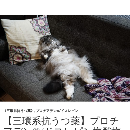
《三環系抗うつ薬》
,
プロチアデン®/ドスレピン
【三環系抗うつ薬】プロチ