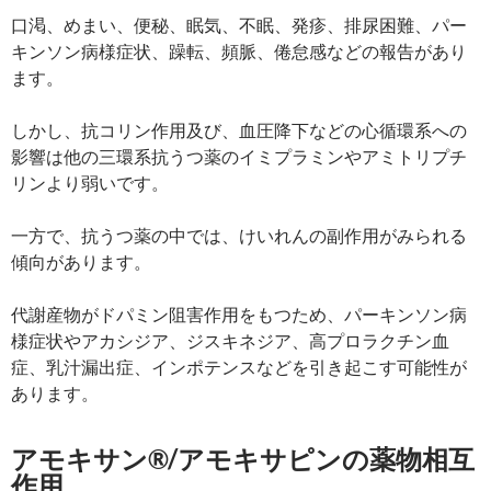
口渇、めまい、便秘、眠気、不眠、発疹、排尿困難、パー
キンソン病様症状、躁転、頻脈、倦怠感などの報告があり
ます。
しかし、抗コリン作用及び、血圧降下などの心循環系への
影響は他の三環系抗うつ薬のイミプラミンやアミトリプチ
リンより弱いです。
一方で、抗うつ薬の中では、けいれんの副作用がみられる
傾向があります。
代謝産物がドパミン阻害作用をもつため、パーキンソン病
様症状やアカシジア、ジスキネジア、高プロラクチン血
症、乳汁漏出症、インポテンスなどを引き起こす可能性が
あります。
アモキサン®/アモキサピンの薬物相互
作用