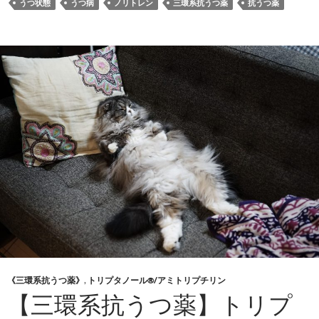
うつ状態
うつ病
ノリトレン
三環系抗うつ薬
抗うつ薬
《三環系抗うつ薬》
,
トリプタノール®/アミトリプチリン
【三環系抗うつ薬】トリプ