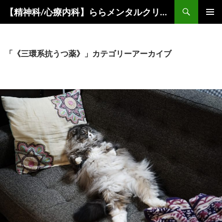
コ
検
【精神科/心療内科】ららメンタルクリニック
ン
索
メインメ
テ
ニュー
ン
ツ
「《三環系抗うつ薬》」カテゴリーアーカイブ
へ
ス
キ
ッ
プ