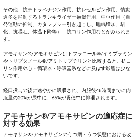
その他、抗テトラベナジン作用、抗レセルピン作用、情動
過多を抑制するトランキライザー類似作用、中枢作用（自
発運動の抑制、カタレプシー引き起こし、睡眠増加、馴
化、抗嘔吐、体温下降等）、抗コリン作用などがみられま
す。
アモキサン®/アモキサピンはトフラニール®/イミプラミン
やトリプタノール®/アミトリプチリンと比較すると、抗コ
リン作用や心・循環器・呼吸器系などに及ぼす影響は少な
いです。
経口投与の後に速やかに吸収され、内服後48時間までに内
服量の20%が尿中に、65%が糞便中に排泄されます。
アモキサン®/アモキサピンの適応症に
対する効果
アモキサン®/アモキサピンのうつ病・うつ状態における改