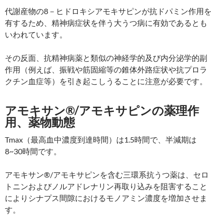
代謝産物の8－ヒドロキシアモキサピンが抗ドパミン作用を
有するため、精神病症状を伴う大うつ病に有効であるとも
いわれています。
その反面、抗精神病薬と類似の神経学的及び内分泌学的副
作用（例えば、振戦や筋固縮等の錐体外路症状や抗プロラ
クチン血症等）を引き起こしうることに注意が必要です。
アモキサン®/アモキサピンの薬理作
用、薬物動態
Tmax（最高血中濃度到達時間）は1.5時間で、半減期は
8~30時間です。
アモキサン®/アモキサピンを含む三環系抗うつ薬は、セロ
トニンおよびノルアドレナリン再取り込みを阻害すること
によりシナプス間隙におけるモノアミン濃度を増加させま
す。