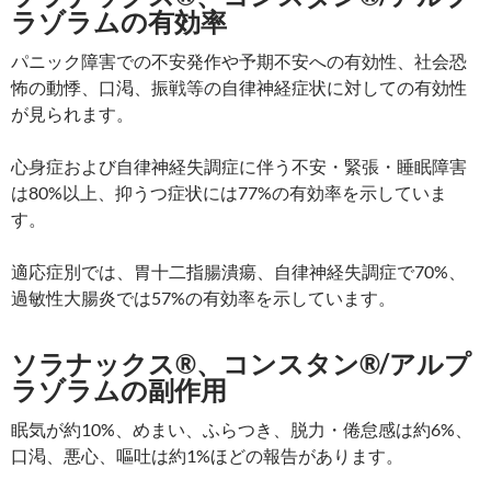
ラゾラムの有効率
パニック障害での不安発作や予期不安への有効性、社会恐
怖の動悸、口渇、振戦等の自律神経症状に対しての有効性
が見られます。
心身症および自律神経失調症に伴う不安・緊張・睡眠障害
は80%以上、抑うつ症状には77%の有効率を示していま
す。
適応症別では、胃十二指腸潰瘍、自律神経失調症で70%、
過敏性大腸炎では57%の有効率を示しています。
ソラナックス®、コンスタン®/アルプ
ラゾラムの副作用
眠気が約10%、めまい、ふらつき、脱力・倦怠感は約6%、
口渇、悪心、嘔吐は約1%ほどの報告があります。