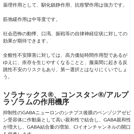
薬理作用として、馴化鎮静作用、抗痙攣作用は強力です。
筋弛緩作用は中等度です。
社会恐怖の動悸、口渇、振戦等の自律神経症状に対しての
効果が期待できます。
全般性不安障害に対しては、高力価短時間作用型であるが
ゆえに、依存を生じやすくなることと、服薬間に起きる反
跳性不安のリスクもあり、第一選択とはなりにくいでしょ
う。
ソラナックス®、コンスタン®/アルプ
ラゾラムの作用機序
抑制性のGABAニューロンのシナプス後膜のベンゾジアゼピ
ン受容体に作動薬として高い親和性で結合し、GABA親和性
が増大し、GABA結合量の増加、Clイオンチャンネルの開口
を促進します。