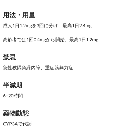
用法・用量
成人1日1.2mgを3回に分け、最高1日2.4mg
高齢者では1回0.4mgから開始、最高1日1.2mg
禁忌
急性狭隅角緑内障、重症筋無力症
半減期
6~20時間
薬物動態
CYP3Aで代謝