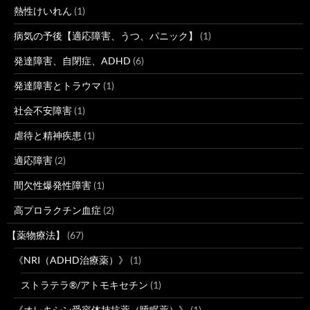
熱性けいれん
(1)
病気の予後【適応障害、うつ、パニック】
(1)
発達障害、自閉症、ADHD
(6)
発達障害とトラウマ
(1)
社会不安障害
(1)
虐待と精神疾患
(1)
適応障害
(2)
間欠性爆発性障害
(1)
高プロラクチン血症
(2)
【薬物療法】
(67)
《NRI（ADHD治療薬）》
(1)
ストラテラ®/アトモキセチン
(1)
《オレキシン受容体拮抗薬（睡眠薬）》
(1)