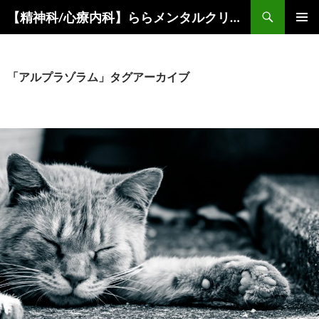
コ
検
【精神科/心療内科】ららメンタルクリニック
ン
索
メインメ
テ
ニュー
ン
ツ
「アルプラゾラム」タグアーカイブ
へ
ス
キ
ッ
プ