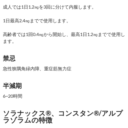
成人では1日1.2㎎を3回に分けて内服します。
1日最高2.4㎎までで使用します。
高齢者では1回0.4㎎から開始し、最高1日1.2㎎までで使用し
ます。
禁忌
急性狭隅角緑内障、重症筋無力症
半減期
6~20時間
ソラナックス®、コンスタン®/アルプ
ラゾラムの特徴