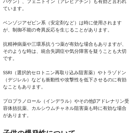
パケン）、フェニトイン（アレビアチン）も有効と言われ
ています。
ベンゾジアゼピン系（安定剤など）は時に使用されます
が、制御不能の奇異反応を生じることがあります。
抗精神病薬や三環系抗うつ薬が有効な場合もありますが、
そのような時は、統合失調症や気分障害を疑うことも大切
です。
SSRI（選択的セロトニン再取り込み阻害薬）やトラゾドン
（デジレル）なども衝動性や攻撃性を低下させるのに有効
なこともあります。
プロプラノロール（インデラル）やその他βアドレナリン受
容体拮抗薬、カルシウムチャネル阻害薬も時に有効な場合
があります。
子供の爆発性について