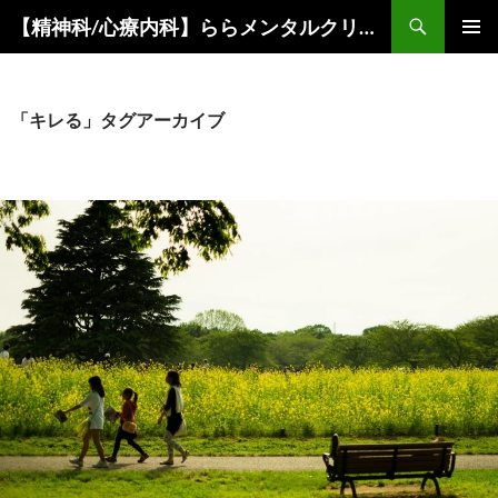
コ
検
【精神科/心療内科】ららメンタルクリニック
ン
索
メインメ
テ
ニュー
ン
ツ
「キレる」タグアーカイブ
へ
ス
キ
ッ
プ