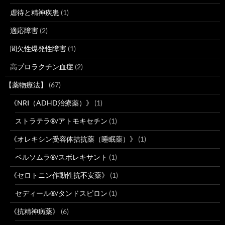
虐待と精神疾患
(1)
適応障害
(2)
間欠性爆発性障害
(1)
高プロラクチン血症
(2)
【薬物療法】
(67)
《NRI（ADHD治療薬）》
(1)
ストラテラ®/アトモキセチン
(1)
《オレキシン受容体拮抗薬（睡眠薬）》
(1)
ベルソムラ®/スボレキサント
(1)
《セロトニン作動性抗不安薬》
(1)
セディール®/タンドスピロン
(1)
《抗精神病薬》
(6)