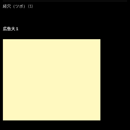
経穴（ツボ）
(1)
広告大１