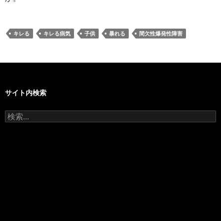
キレる
キレる病気
子供
暴れる
間欠性爆発性障害
サイト内検索
検
索: