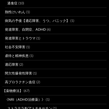
過食症
(10)
熱性けいれん
(1)
病気の予後【適応障害、うつ、パニック】
(1)
発達障害、自閉症、ADHD
(6)
発達障害とトラウマ
(1)
社会不安障害
(1)
虐待と精神疾患
(1)
適応障害
(2)
間欠性爆発性障害
(1)
高プロラクチン血症
(2)
【薬物療法】
(67)
《NRI（ADHD治療薬）》
(1)
ストラテラ®/アトモキセチン
(1)