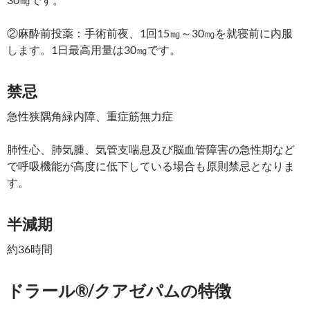
②麻酔前投薬：手術前夜、1回15㎎～30㎎を就寝前に内服
します。1日最高用量は30㎎です。
禁忌
急性狭隅角緑内障、重症筋無力症
肺性心、肺気腫、気管支喘息及び脳血管障害の急性期など
で呼吸機能が高度に低下している場合も原則禁忌となりま
す。
半減期
約36時間
ドラール®/クアゼパムの特徴