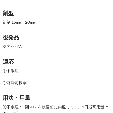
剤型
錠剤 15mg、20mg
後発品
クアゼパム
適応
①不眠症
②麻酔前投薬
用法・用量
①不眠症：1回20㎎を就寝前に内服します。1日最高用量は
30㎎です。