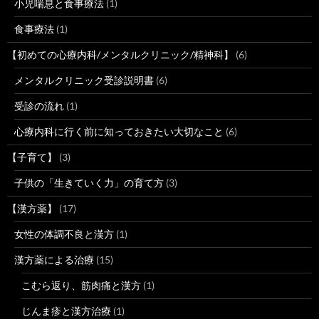
小児喘息と食事療法
(1)
食事療法
(1)
【初めての心療内科/メンタルクリニック/精神科】
(6)
メンタルクリニック受診説明書
(6)
受診の流れ
(1)
心療内科に行く前に知っておきたい大切なこと
(6)
【子育て】
(3)
子供の「生きていく力」の育て方
(3)
【漢方薬】
(17)
女性の体調不良と漢方
(1)
漢方薬による治療
(15)
こむら返り、筋肉痛と漢方
(1)
じんま疹と漢方治療
(1)