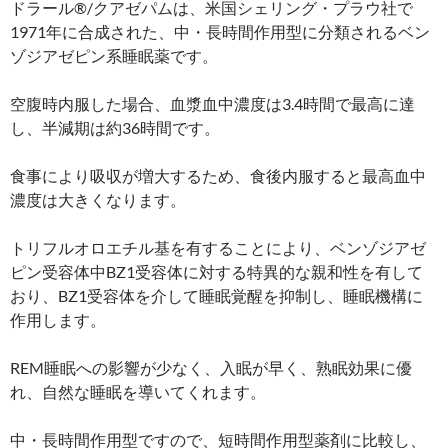
ドラール®/クアゼパムは、米国シェリング・プラウ社で
1971年に合成された、中・長時間作用型に分類されるベン
ゾジアゼピン系睡眠薬です。
空腹時内服した場合、血漿血中濃度は3.4時間で最高に達
し、半減期は約36時間です。
食事により吸収が増大するため、食後内服すると最高血中
濃度は大きくなります。
トリフルオロエチル基を有することにより、ベンゾジアゼ
ピン受容体中BZ1受容体に対する特異的な親和性を有して
おり、BZ1受容体を介して睡眠覚醒を抑制し、睡眠機構に
作用します。
REM睡眠への影響が少なく、入眠が早く、熟眠効果に優
れ、自然な睡眠を導いてくれます。
中・長時間作用型ですので、短時間作用型薬剤に比較し、