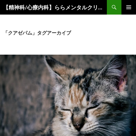
コ
検
【精神科/心療内科】ららメンタルクリニック
ン
索
メインメ
テ
ニュー
ン
ツ
「クアゼパム」タグアーカイブ
へ
ス
キ
ッ
プ