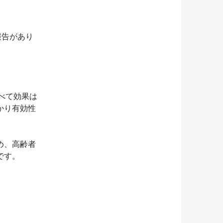
報告があり
べて効果は
かり有効性
め、高齢者
です。