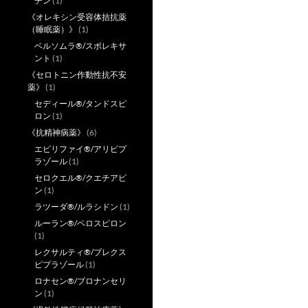
チン
(1)
《オレキシン受容体拮抗薬
（睡眠薬）》
(1)
ベルソムラ®/スボレキサ
ント
(1)
《セロトニン作動性抗不安
薬》
(1)
セディール®/タンドスピ
ロン
(1)
《抗精神病薬》
(6)
エビリファイ®/アリピプ
ラゾール
(1)
セロクエル®/クエチアピ
ン
(1)
ラツーダ®/ルラシドン
(1)
ルーラン®/ペロスピロン
(1)
レクサルティ®/ブレクス
ピプラゾール
(1)
ロナセン®/ブロナンセリ
ン
(1)