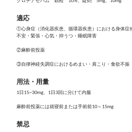
クロチアゼパム 顆粒 10%、錠剤 5mg、10mg
適応
①心身症（消化器疾患、循環器疾患）における身体症
不安・緊張・心気・抑うつ・睡眠障害
②麻酔前投薬
③自律神経失調症におけるめまい・肩こり・食欲不振
用法・用量
1日15~30mg、1日3回に分けて内服
麻酔前投薬には就寝前または手術前10～15mg
禁忌