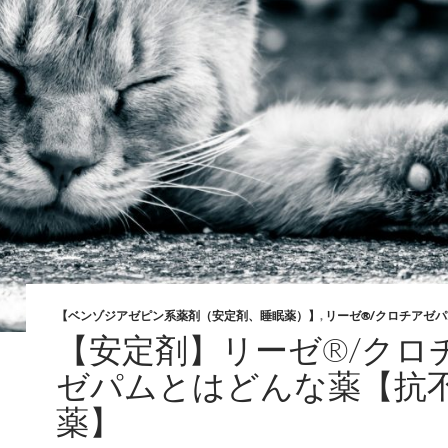
【ベンゾジアゼピン系薬剤（安定剤、睡眠薬）】
,
リーゼ®/クロチアゼパ
【安定剤】リーゼ®/クロ
ゼパムとはどんな薬【抗
薬】