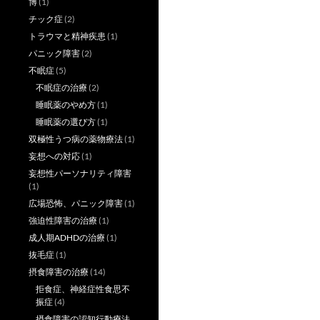
博
(1)
チック症
(2)
トラウマと精神疾患
(1)
パニック障害
(2)
不眠症
(5)
不眠症の治療
(2)
睡眠薬のやめ方
(1)
睡眠薬の選び方
(1)
双極性うつ病の薬物療法
(1)
妄想への対応
(1)
妄想性パーソナリティ障害
(1)
広場恐怖、パニック障害
(1)
強迫性障害の治療
(1)
成人期ADHDの治療
(1)
抜毛症
(1)
摂食障害の治療
(14)
拒食症、神経症性食思不
振症
(4)
摂食障害の認知行動療法