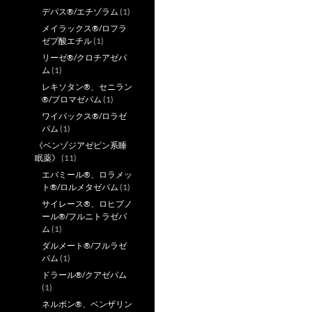
デパス®/エチゾラム
(1)
メイラックス®/ロフラ
ゼプ酸エチル
(1)
リーゼ®/クロチアゼパ
ム
(1)
レキソタン®、セニラン
®/ブロマゼパム
(1)
ワイパックス®/ロラゼ
パム
(1)
《ベンゾジアゼピン系睡
眠薬》
(11)
エバミール®、ロラメッ
ト®/ロルメタゼパム
(1)
サイレース®、ロヒプノ
ール®/フルニトラゼパ
ム
(1)
ダルメート®/フルラゼ
パム
(1)
ドラール®/クアゼパム
(1)
ネルボン®、ベンザリン