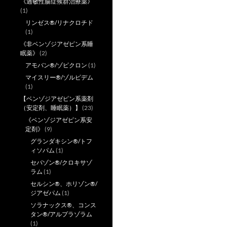
《過敏性腸症候群治療薬》
(1)
リンゼス®/リナクロチド
(1)
《非ベンゾジアゼピン系睡
眠薬》
(2)
アモバン®/ゾピクロン
(1)
マイスリー®/ゾルピデム
(1)
【ベンゾジアゼピン系薬剤
（安定剤、睡眠薬）】
(23)
《ベンゾジアゼピン系安
定剤》
(9)
グランダキシン®/トフ
ィソパム
(1)
セパゾン®/クロキサゾ
ラム
(1)
セルシン®、ホリゾン®/
ジアゼパム
(1)
ソラナックス®、コンス
タン®/アルプラゾラム
(1)