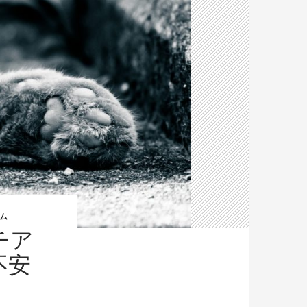
ム
チア
不安