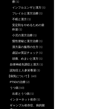
療
(1)
インフルエンザと漢方
(1)
フレイルと漢方治療
(1)
不眠と漢方
(1)
安定剤をやめるための柴
朴湯
(1)
小児の漢方治療
(1)
慢性便秘と漢方治療
(1)
漢方薬の服用の仕方
(1)
虚証or実証チェック
(1)
頭痛、めまいと漢方
(1)
自律神経失調症と漢方
(1)
認知症と人参栄養湯
(1)
【病気について】
(60)
PTSDの治療
(2)
うつ病
(10)
出産とうつ病
(1)
インターネット依存
(1)
ギャンブル依存症、病的賭