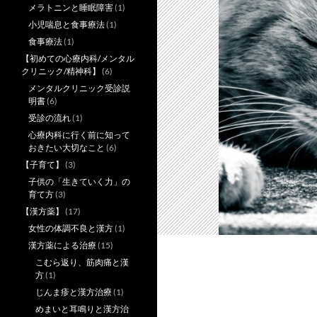
メラトニンと睡眠障害
(1)
小児喘息と食事療法
(1)
食事療法
(1)
【初めての心療内科/メンタル
クリニック/精神科】
(6)
メンタルクリニック受診説
明書
(6)
受診の流れ
(1)
心療内科に行く前に知って
おきたい大切なこと
(6)
【子育て】
(3)
子供の「生きていく力」の
育て方
(3)
【漢方薬】
(17)
女性の体調不良と漢方
(1)
漢方薬による治療
(15)
こむら返り、筋肉痛と漢
方
(1)
じんま疹と漢方治療
(1)
めまいと耳鳴りと漢方治