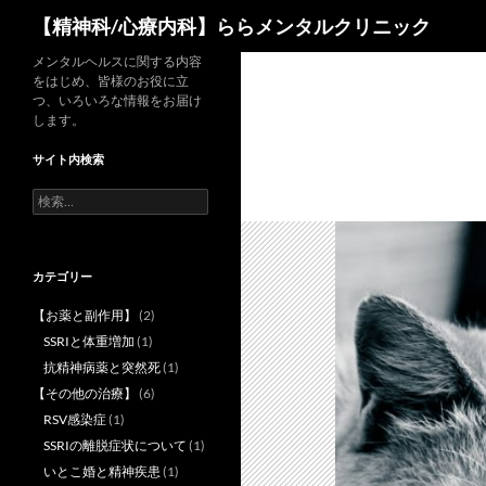
検
【精神科/心療内科】ららメンタルクリニック
索
コ
メンタルヘルスに関する内容
をはじめ、皆様のお役に立
ン
つ、いろいろな情報をお届け
テ
します。
ン
サイト内検索
ツ
へ
検
索:
ス
キ
ッ
カテゴリー
プ
【お薬と副作用】
(2)
SSRIと体重増加
(1)
抗精神病薬と突然死
(1)
【その他の治療】
(6)
RSV感染症
(1)
SSRIの離脱症状について
(1)
いとこ婚と精神疾患
(1)