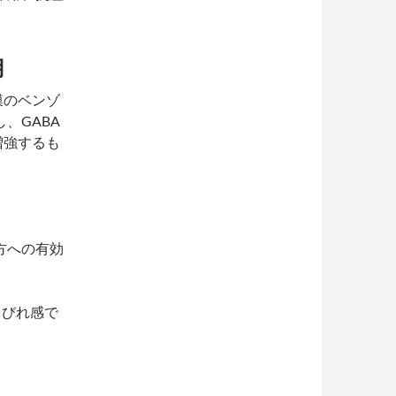
用
膜のベンゾ
、GABA
増強するも
方への有効
しびれ感で