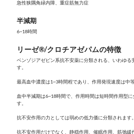
急性狭隅角緑内障、重症筋無力症
半減期
6~18時間
リーゼ®/クロチアゼパムの特徴
ベンゾジアゼピン系抗不安薬に分類される、いわゆる
す。
最高血中濃度は1~3時間程であり、作用発現速度は中
血中半減期は6~18時間で、作用時間は短時間作用型
す。
抗不安作用の力としては弱めの低力価に分類されます
抗不安作用だけでなく、静穏作用、催眠作用、筋弛緩