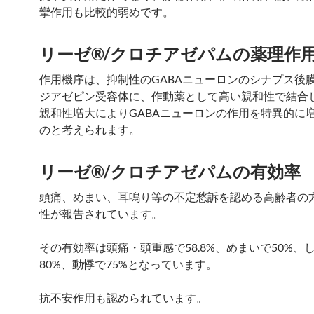
攣作用も比較的弱めです。
リーゼ®/クロチアゼパムの薬理作
作用機序は、抑制性のGABAニューロンのシナプス後
ジアゼピン受容体に、作動薬として高い親和性で結合し
親和性増大によりGABAニューロンの作用を特異的に
のと考えられます。
リーゼ®/クロチアゼパムの有効率
頭痛、めまい、耳鳴り等の不定愁訴を認める高齢者の
性が報告されています。
その有効率は頭痛・頭重感で58.8%、めまいで50%、
80%、動悸で75%となっています。
抗不安作用も認められています。