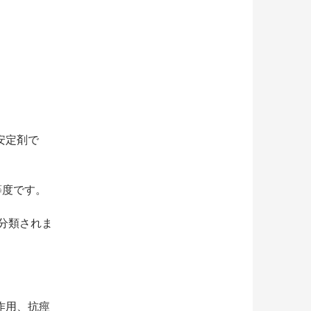
安定剤で
等度です。
に分類されま
。
作用、抗痙