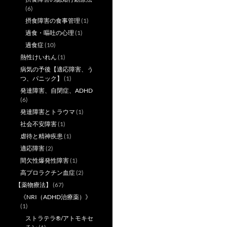
(6)
摂食障害の食事管理
(1)
過食・嘔吐の心理
(1)
過食症
(10)
熱性けいれん
(1)
病気の予後【適応障害、う
つ、パニック】
(1)
発達障害、自閉症、ADHD
(6)
発達障害とトラウマ
(1)
社会不安障害
(1)
虐待と精神疾患
(1)
適応障害
(2)
間欠性爆発性障害
(1)
高プロラクチン血症
(2)
【薬物療法】
(67)
《NRI（ADHD治療薬）》
(1)
ストラテラ®/アトモキセ