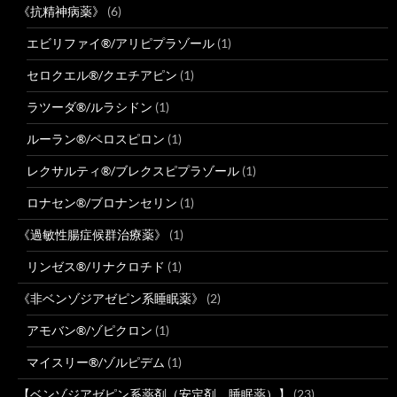
《抗精神病薬》
(6)
エビリファイ®/アリピプラゾール
(1)
セロクエル®/クエチアピン
(1)
ラツーダ®/ルラシドン
(1)
ルーラン®/ペロスピロン
(1)
レクサルティ®/ブレクスピプラゾール
(1)
ロナセン®/ブロナンセリン
(1)
《過敏性腸症候群治療薬》
(1)
リンゼス®/リナクロチド
(1)
《非ベンゾジアゼピン系睡眠薬》
(2)
アモバン®/ゾピクロン
(1)
マイスリー®/ゾルピデム
(1)
【ベンゾジアゼピン系薬剤（安定剤、睡眠薬）】
(23)