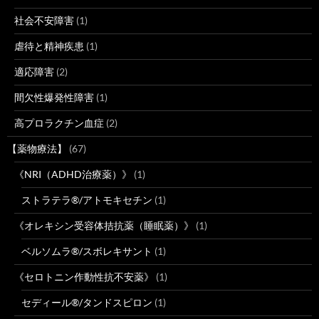
社会不安障害
(1)
虐待と精神疾患
(1)
適応障害
(2)
間欠性爆発性障害
(1)
高プロラクチン血症
(2)
【薬物療法】
(67)
《NRI（ADHD治療薬）》
(1)
ストラテラ®/アトモキセチン
(1)
《オレキシン受容体拮抗薬（睡眠薬）》
(1)
ベルソムラ®/スボレキサント
(1)
《セロトニン作動性抗不安薬》
(1)
セディール®/タンドスピロン
(1)