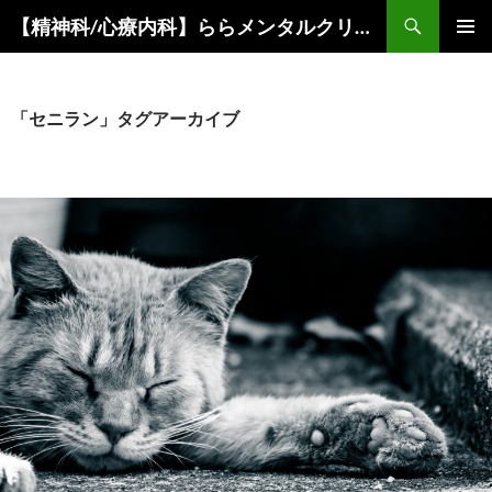
コ
検
【精神科/心療内科】ららメンタルクリニック
ン
索
メインメ
テ
ニュー
ン
ツ
「セニラン」タグアーカイブ
へ
ス
キ
ッ
プ