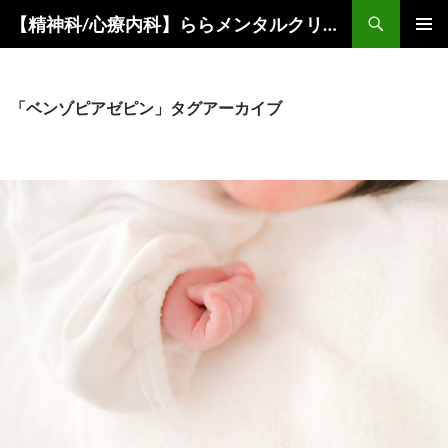
コ
検
【精神科/心療内科】ららメンタルクリニック
ン
索
メインメ
テ
ニュー
ン
ツ
「ベンゾピアゼピン」タグアーカイブ
へ
ス
キ
ッ
プ