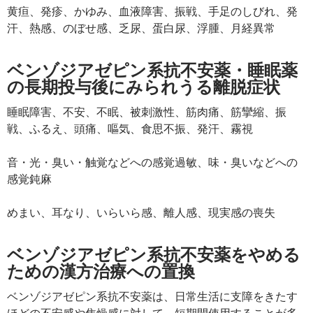
黄疸、発疹、かゆみ、血液障害、振戦、手足のしびれ、発
汗、熱感、のぼせ感、乏尿、蛋白尿、浮腫、月経異常
ベンゾジアゼピン系抗不安薬・睡眠薬
の長期投与後にみられうる離脱症状
睡眠障害、不安、不眠、被刺激性、筋肉痛、筋攣縮、振
戦、ふるえ、頭痛、嘔気、食思不振、発汗、霧視
音・光・臭い・触覚などへの感覚過敏、味・臭いなどへの
感覚鈍麻
めまい、耳なり、いらいら感、離人感、現実感の喪失
ベンゾジアゼピン系抗不安薬をやめる
ための漢方治療への置換
ベンゾジアゼピン系抗不安薬は、日常生活に支障をきたす
ほどの不安感や焦燥感に対して、短期間使用することが多