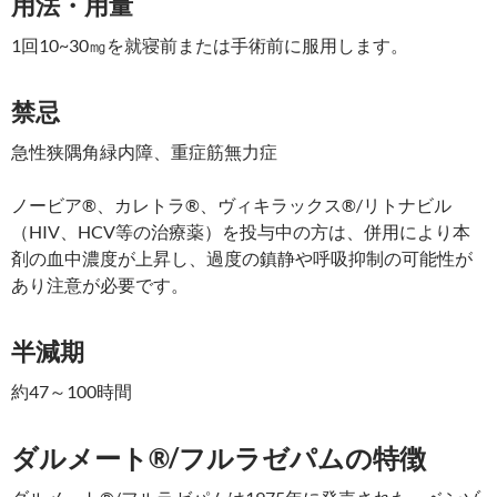
用法・用量
1回10~30㎎を就寝前または手術前に服用します。
禁忌
急性狭隅角緑内障、重症筋無力症
ノービア®、カレトラ®、ヴィキラックス®/リトナビル
（HIV、HCV等の治療薬）を投与中の方は、併用により本
剤の血中濃度が上昇し、過度の鎮静や呼吸抑制の可能性が
あり注意が必要です。
半減期
約47～100時間
ダルメート®/フルラゼパムの特徴