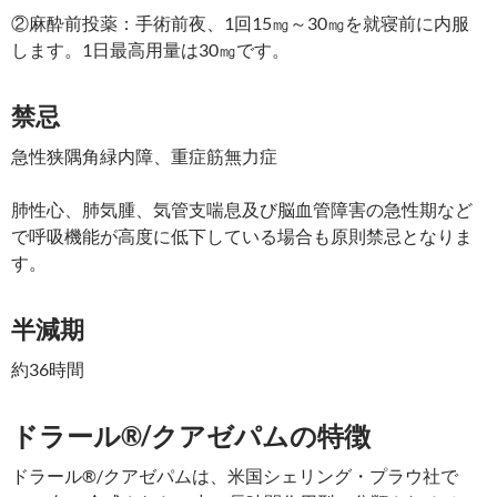
②麻酔前投薬：手術前夜、1回15㎎～30㎎を就寝前に内服
します。1日最高用量は30㎎です。
禁忌
急性狭隅角緑内障、重症筋無力症
肺性心、肺気腫、気管支喘息及び脳血管障害の急性期など
で呼吸機能が高度に低下している場合も原則禁忌となりま
す。
半減期
約36時間
ドラール®/クアゼパムの特徴
ドラール®/クアゼパムは、米国シェリング・プラウ社で