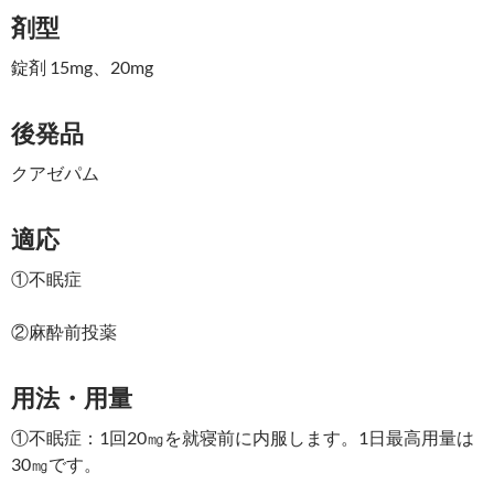
剤型
錠剤 15mg、20mg
後発品
クアゼパム
適応
①不眠症
②麻酔前投薬
用法・用量
①不眠症：1回20㎎を就寝前に内服します。1日最高用量は
30㎎です。