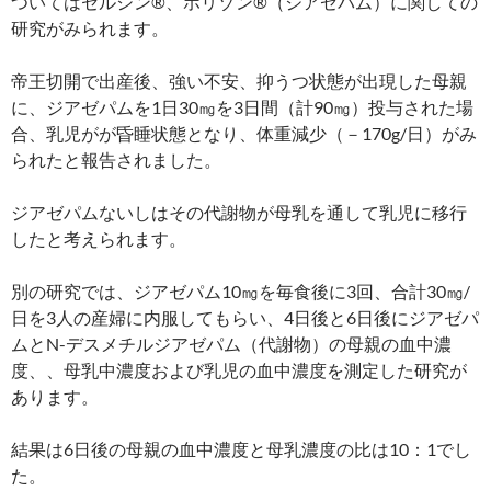
ついてはセルシン®、ホリゾン®（ジアゼパム）に関しての
研究がみられます。
帝王切開で出産後、強い不安、抑うつ状態が出現した母親
に、ジアゼパムを1日30㎎を3日間（計90㎎）投与された場
合、乳児がが昏睡状態となり、体重減少（－170g/日）がみ
られたと報告されました。
ジアゼパムないしはその代謝物が母乳を通して乳児に移行
したと考えられます。
別の研究では、ジアゼパム10㎎を毎食後に3回、合計30㎎/
日を3人の産婦に内服してもらい、4日後と6日後にジアゼパ
ムとN-デスメチルジアゼパム（代謝物）の母親の血中濃
度、、母乳中濃度および乳児の血中濃度を測定した研究が
あります。
結果は6日後の母親の血中濃度と母乳濃度の比は10：1でし
た。