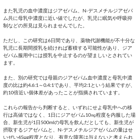
また乳児の血中濃度はジアゼパム、N-デスメチルジアゼパ
ム共に母乳中濃度に近い値でしたが、乳児に眠気や呼吸抑
制などの所見は見られませんでした。
ただし、この研究は6日間であり、薬物代謝機能が不十分な
乳児に長期間授乳を続ければ蓄積する可能性があり、ジア
ゼパム服用中には授乳を中止するのが望ましいとされてい
ます。
また、別の研究では母親のジアゼパム血中濃度と母乳中濃
度の比は約4.6:1～0.4:1であり、平均2:1という結果ですが、
約10倍近い個体差があったことが指摘されています。
これらの報告から判断すると、いずれにせよ母乳中への移
行は高値ではなく、1日にジアゼパム10㎎程度を内服した場
合、新生児が1日500mlの母乳を飲んだとしても、新生児が
摂取するジアゼパムと、N-デスメチルジアゼパムの量はせ
いぜい45μg程度となり、有意な障害は与えないと考えられ