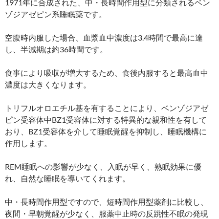
1971年に合成された、中・長時間作用型に分類されるベン
ゾジアゼピン系睡眠薬です。
空腹時内服した場合、血漿血中濃度は3.4時間で最高に達
し、半減期は約36時間です。
食事により吸収が増大するため、食後内服すると最高血中
濃度は大きくなります。
トリフルオロエチル基を有することにより、ベンゾジアゼ
ピン受容体中BZ1受容体に対する特異的な親和性を有して
おり、BZ1受容体を介して睡眠覚醒を抑制し、睡眠機構に
作用します。
REM睡眠への影響が少なく、入眠が早く、熟眠効果に優
れ、自然な睡眠を導いてくれます。
中・長時間作用型ですので、短時間作用型薬剤に比較し、
夜間・早朝覚醒が少なく、服薬中止時の反跳性不眠の発現