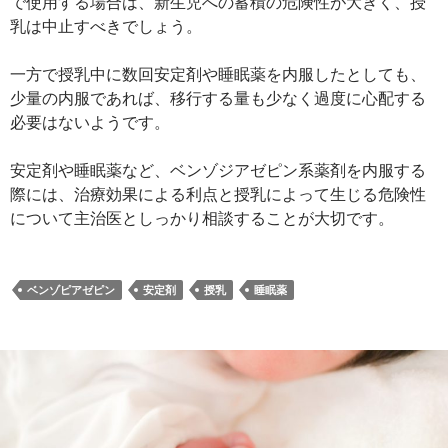
で使用する場合は、新生児への蓄積の危険性が大きく、授
乳は中止すべきでしょう。
一方で授乳中に数回安定剤や睡眠薬を内服したとしても、
少量の内服であれば、移行する量も少なく過度に心配する
必要はないようです。
安定剤や睡眠薬など、ベンゾジアゼピン系薬剤を内服する
際には、治療効果による利点と授乳によって生じる危険性
について主治医としっかり相談することが大切です。
ベンゾピアゼピン
安定剤
授乳
睡眠薬