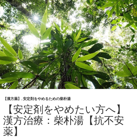
【漢方薬】
,
安定剤をやめるための柴朴湯
【安定剤をやめたい方へ】
漢方治療：柴朴湯【抗不安
薬】