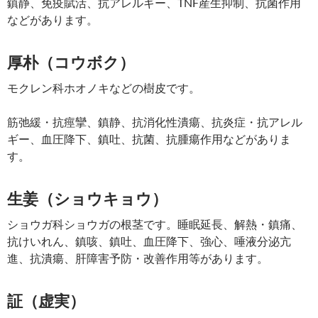
鎮静、免疫賦活、抗アレルギー、TNF産生抑制、抗菌作用
などがあります。
厚朴（コウボク）
モクレン科ホオノキなどの樹皮です。
筋弛緩・抗痙攣、鎮静、抗消化性潰瘍、抗炎症・抗アレル
ギー、血圧降下、鎮吐、抗菌、抗腫瘍作用などがありま
す。
生姜（ショウキョウ）
ショウガ科ショウガの根茎です。睡眠延長、解熱・鎮痛、
抗けいれん、鎮咳、鎮吐、血圧降下、強心、唾液分泌亢
進、抗潰瘍、肝障害予防・改善作用等があります。
証（虚実）