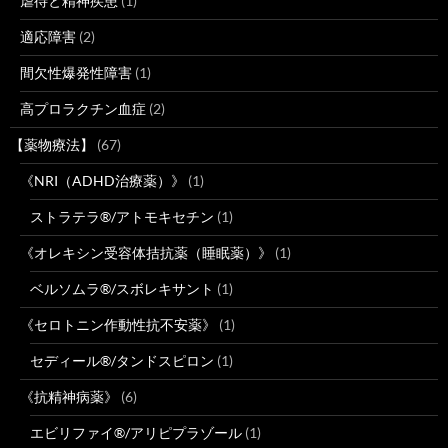
虐待と精神疾患
(1)
適応障害
(2)
間欠性爆発性障害
(1)
高プロラクチン血症
(2)
【薬物療法】
(67)
《NRI（ADHD治療薬）》
(1)
ストラテラ®/アトモキセチン
(1)
《オレキシン受容体拮抗薬（睡眠薬）》
(1)
ベルソムラ®/スボレキサント
(1)
《セロトニン作動性抗不安薬》
(1)
セディール®/タンドスピロン
(1)
《抗精神病薬》
(6)
エビリファイ®/アリピプラゾール
(1)