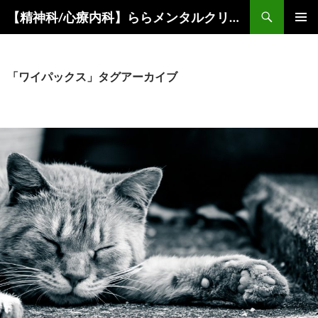
コ
検
【精神科/心療内科】ららメンタルクリニック
ン
索
メインメ
テ
ニュー
ン
ツ
「ワイパックス」タグアーカイブ
へ
ス
キ
ッ
プ