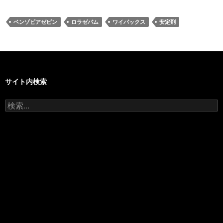
ベンゾピアゼピン
ロラゼパム
ワイパックス
安定剤
サイト内検索
検
索: