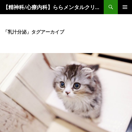
コ
検
【精神科/心療内科】ららメンタルクリニック
ン
索
メインメ
テ
ニュー
ン
ツ
「乳汁分泌」タグアーカイブ
へ
ス
キ
ッ
プ