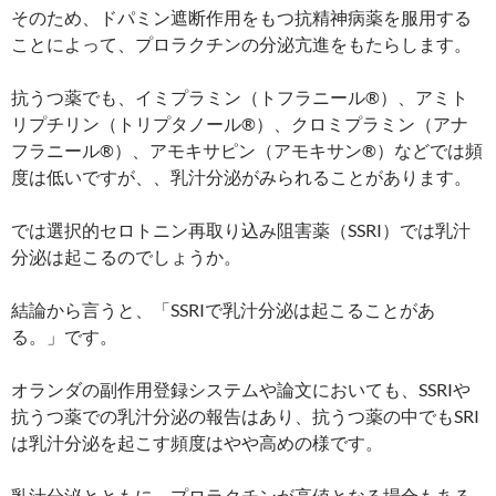
そのため、ドパミン遮断作用をもつ抗精神病薬を服用する
ことによって、プロラクチンの分泌亢進をもたらします。
抗うつ薬でも、イミプラミン（トフラニール®）、アミト
リプチリン（トリプタノール®）、クロミプラミン（アナ
フラニール®）、アモキサピン（アモキサン®）などでは頻
度は低いですが、、乳汁分泌がみられることがあります。
では選択的セロトニン再取り込み阻害薬（SSRI）では乳汁
分泌は起こるのでしょうか。
結論から言うと、「SSRIで乳汁分泌は起こることがあ
る。」です。
オランダの副作用登録システムや論文においても、SSRIや
抗うつ薬での乳汁分泌の報告はあり、抗うつ薬の中でもSRI
は乳汁分泌を起こす頻度はやや高めの様です。
乳汁分泌とともに、プロラクチンが高値となる場合もある