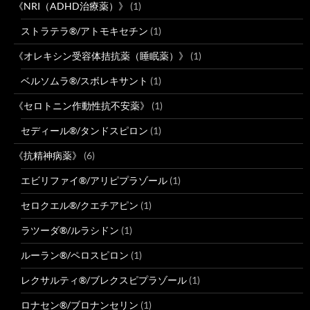
《NRI（ADHD治療薬）》
(1)
ストラテラ®/アトモキセチン
(1)
《オレキシン受容体拮抗薬（睡眠薬）》
(1)
ベルソムラ®/スボレキサント
(1)
《セロトニン作動性抗不安薬》
(1)
セディール®/タンドスピロン
(1)
《抗精神病薬》
(6)
エビリファイ®/アリピプラゾール
(1)
セロクエル®/クエチアピン
(1)
ラツーダ®/ルラシドン
(1)
ルーラン®/ペロスピロン
(1)
レクサルティ®/ブレクスピプラゾール
(1)
ロナセン®/ブロナンセリン
(1)