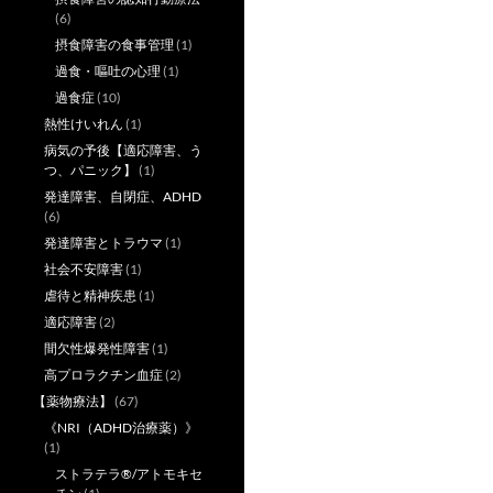
(6)
摂食障害の食事管理
(1)
過食・嘔吐の心理
(1)
過食症
(10)
熱性けいれん
(1)
病気の予後【適応障害、う
つ、パニック】
(1)
発達障害、自閉症、ADHD
(6)
発達障害とトラウマ
(1)
社会不安障害
(1)
虐待と精神疾患
(1)
適応障害
(2)
間欠性爆発性障害
(1)
高プロラクチン血症
(2)
【薬物療法】
(67)
《NRI（ADHD治療薬）》
(1)
ストラテラ®/アトモキセ