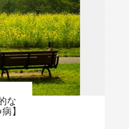
的な
つ病】