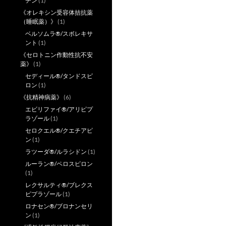
チン
(1)
《オレキシン受容体拮抗薬
（睡眠薬）》
(1)
ベルソムラ®/スボレキサ
ント
(1)
《セロトニン作動性抗不安
薬》
(1)
セディール®/タンドスピ
ロン
(1)
《抗精神病薬》
(6)
エビリファイ®/アリピプ
ラゾール
(1)
セロクエル®/クエチアピ
ン
(1)
ラツーダ®/ルラシドン
(1)
ルーラン®/ペロスピロン
(1)
レクサルティ®/ブレクス
ピプラゾール
(1)
ロナセン®/ブロナンセリ
ン
(1)