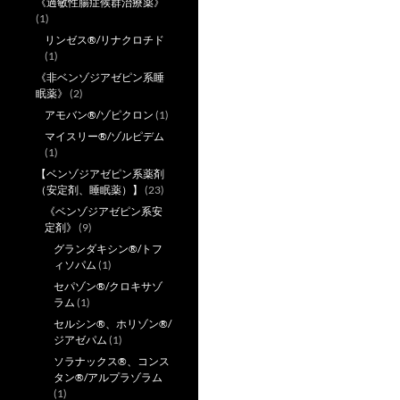
《過敏性腸症候群治療薬》
(1)
リンゼス®/リナクロチド
(1)
《非ベンゾジアゼピン系睡
眠薬》
(2)
アモバン®/ゾピクロン
(1)
マイスリー®/ゾルピデム
(1)
【ベンゾジアゼピン系薬剤
（安定剤、睡眠薬）】
(23)
《ベンゾジアゼピン系安
定剤》
(9)
グランダキシン®/トフ
ィソパム
(1)
セパゾン®/クロキサゾ
ラム
(1)
セルシン®、ホリゾン®/
ジアゼパム
(1)
ソラナックス®、コンス
タン®/アルプラゾラム
(1)