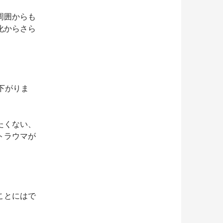
周囲からも
化からさら
下がりま
たくない、
トラウマが
ことにはで