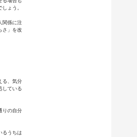
せる場合も
でしょう。
人関係に注
らさ」を改
える、気分
処している
通りの自分
いるうちは