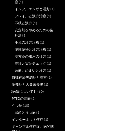
療
(1)
インフルエンザと漢方
(1)
フレイルと漢方治療
(1)
不眠と漢方
(1)
安定剤をやめるための柴
朴湯
(1)
小児の漢方治療
(1)
慢性便秘と漢方治療
(1)
漢方薬の服用の仕方
(1)
虚証or実証チェック
(1)
頭痛、めまいと漢方
(1)
自律神経失調症と漢方
(1)
認知症と人参栄養湯
(1)
【病気について】
(60)
PTSDの治療
(2)
うつ病
(10)
出産とうつ病
(1)
インターネット依存
(1)
ギャンブル依存症、病的賭