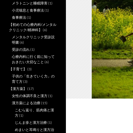
メラトニンと睡眠障害
(1)
小児喘息と食事療法
(1)
食事療法
(1)
【初めての心療内科/メンタル
クリニック/精神科】
(6)
メンタルクリニック受診説
明書
(6)
受診の流れ
(1)
心療内科に行く前に知って
おきたい大切なこと
(6)
【子育て】
(3)
子供の「生きていく力」の
育て方
(3)
【漢方薬】
(17)
女性の体調不良と漢方
(1)
漢方薬による治療
(15)
こむら返り、筋肉痛と漢
方
(1)
じんま疹と漢方治療
(1)
めまいと耳鳴りと漢方治