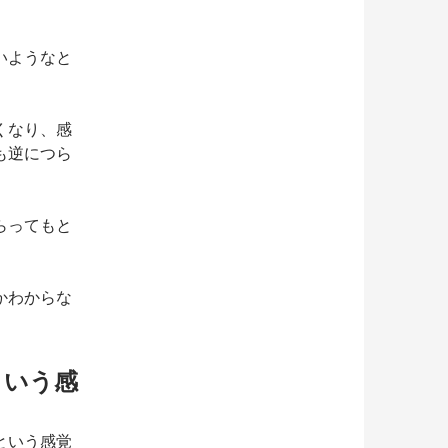
いようなと
くなり、感
も逆につら
らってもと
かわからな
という感
という感覚