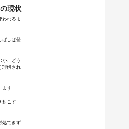
足の現状
使われるよ
しばしば登
のか、どう
く理解され
」ます。
き起こす
対処できず