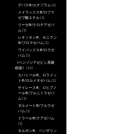
デパス®/エチゾラム
(1)
メイラックス®/ロフラ
ゼプ酸エチル
(1)
リーゼ®/クロチアゼパ
ム
(1)
レキソタン®、セニラン
®/ブロマゼパム
(1)
ワイパックス®/ロラゼ
パム
(1)
《ベンゾジアゼピン系睡
眠薬》
(11)
エバミール®、ロラメッ
ト®/ロルメタゼパム
(1)
サイレース®、ロヒプノ
ール®/フルニトラゼパ
ム
(1)
ダルメート®/フルラゼ
パム
(1)
ドラール®/クアゼパム
(1)
ネルボン®、ベンザリン