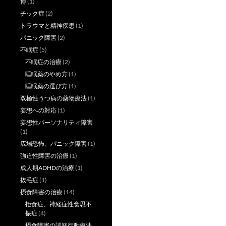
博
(1)
チック症
(2)
トラウマと精神疾患
(1)
パニック障害
(2)
不眠症
(5)
不眠症の治療
(2)
睡眠薬のやめ方
(1)
睡眠薬の選び方
(1)
双極性うつ病の薬物療法
(1)
妄想への対応
(1)
妄想性パーソナリティ障害
(1)
広場恐怖、パニック障害
(1)
強迫性障害の治療
(1)
成人期ADHDの治療
(1)
抜毛症
(1)
摂食障害の治療
(14)
拒食症、神経症性食思不
振症
(4)
摂食障害の認知行動療法