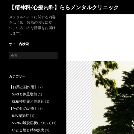
検
【精神科/心療内科】ららメンタルクリニック
索
コ
メンタルヘルスに関する内容
をはじめ、皆様のお役に立
ン
つ、いろいろな情報をお届け
テ
します。
ン
サイト内検索
ツ
へ
検
索:
ス
キ
ッ
カテゴリー
プ
【お薬と副作用】
(2)
SSRIと体重増加
(1)
抗精神病薬と突然死
(1)
【その他の治療】
(6)
RSV感染症
(1)
SSRIの離脱症状について
(1)
いとこ婚と精神疾患
(1)