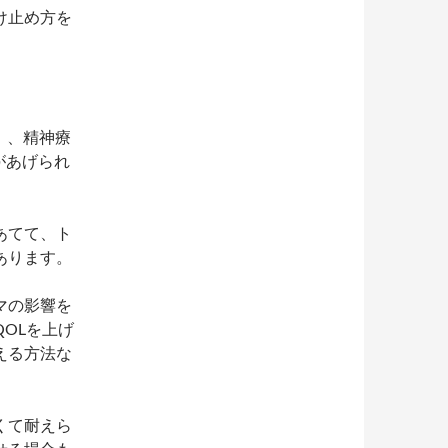
け止め方を
）、精神療
があげられ
あてて、ト
あります。
マの影響を
OLを上げ
える方法な
くて耐えら