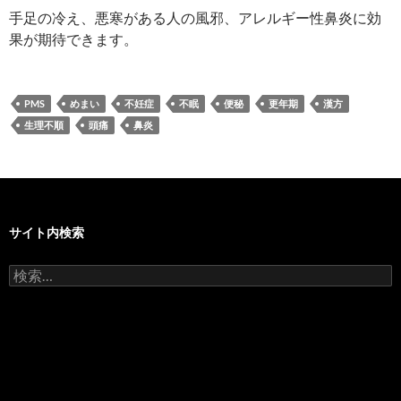
手足の冷え、悪寒がある人の風邪、アレルギー性鼻炎に効
果が期待できます。
PMS
めまい
不妊症
不眠
便秘
更年期
漢方
生理不順
頭痛
鼻炎
サイト内検索
検
索: