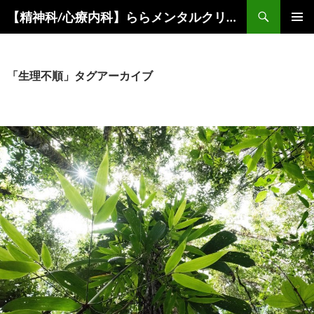
コ
検
【精神科/心療内科】ららメンタルクリニック
ン
索
メインメ
テ
ニュー
ン
ツ
「生理不順」タグアーカイブ
へ
ス
キ
ッ
プ