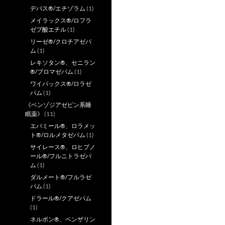
デパス®/エチゾラム
(1)
メイラックス®/ロフラ
ゼプ酸エチル
(1)
リーゼ®/クロチアゼパ
ム
(1)
レキソタン®、セニラン
®/ブロマゼパム
(1)
ワイパックス®/ロラゼ
パム
(1)
《ベンゾジアゼピン系睡
眠薬》
(11)
エバミール®、ロラメッ
ト®/ロルメタゼパム
(1)
サイレース®、ロヒプノ
ール®/フルニトラゼパ
ム
(1)
ダルメート®/フルラゼ
パム
(1)
ドラール®/クアゼパム
(1)
ネルボン®、ベンザリン