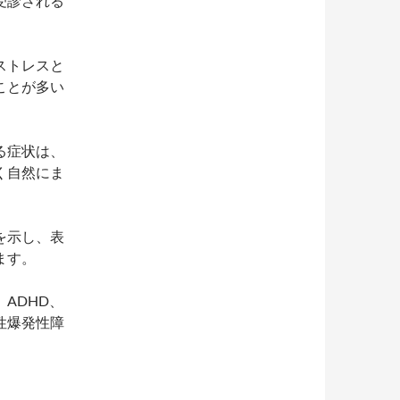
受診される
ストレスと
ことが多い
る症状は、
く自然にま
を示し、表
ます。
ADHD、
性爆発性障