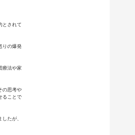
的とされて
怒りの爆発
団療法や家
その思考や
せることで
ましたが、