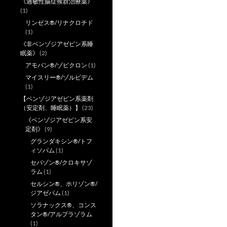
《過敏性腸症候群治療薬》
(1)
リンゼス®/リナクロチド
(1)
《非ベンゾジアゼピン系睡
眠薬》
(2)
アモバン®/ゾピクロン
(1)
マイスリー®/ゾルピデム
(1)
【ベンゾジアゼピン系薬剤
（安定剤、睡眠薬）】
(23)
《ベンゾジアゼピン系安
定剤》
(9)
グランダキシン®/トフ
ィソパム
(1)
セパゾン®/クロキサゾ
ラム
(1)
セルシン®、ホリゾン®/
ジアゼパム
(1)
ソラナックス®、コンス
タン®/アルプラゾラム
(1)