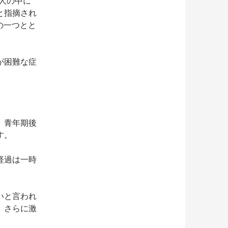
た人の中に
と指摘され
の一つとと
が困難な症
、青年期後
す。
経過は一時
いと言われ
、さらに激