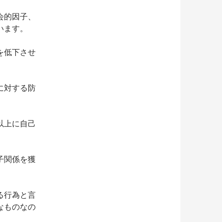
会的因子、
います。
を低下させ
に対する防
以上に自己
子関係を獲
る行為と言
なものなの