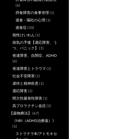
(6)
摂食障害の食事管理
(1)
過食・嘔吐の心理
(1)
過食症
(10)
熱性けいれん
(1)
病気の予後【適応障害、う
つ、パニック】
(1)
発達障害、自閉症、ADHD
(6)
発達障害とトラウマ
(1)
社会不安障害
(1)
虐待と精神疾患
(1)
適応障害
(2)
間欠性爆発性障害
(1)
高プロラクチン血症
(2)
【薬物療法】
(67)
《NRI（ADHD治療薬）》
(1)
ストラテラ®/アトモキセ