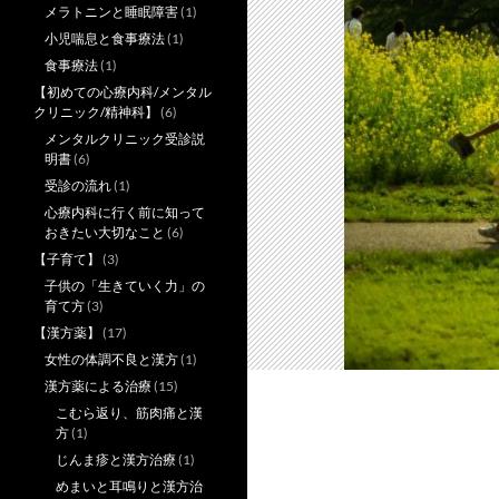
メラトニンと睡眠障害
(1)
小児喘息と食事療法
(1)
食事療法
(1)
【初めての心療内科/メンタル
クリニック/精神科】
(6)
メンタルクリニック受診説
明書
(6)
受診の流れ
(1)
心療内科に行く前に知って
おきたい大切なこと
(6)
【子育て】
(3)
子供の「生きていく力」の
育て方
(3)
【漢方薬】
(17)
女性の体調不良と漢方
(1)
漢方薬による治療
(15)
こむら返り、筋肉痛と漢
方
(1)
じんま疹と漢方治療
(1)
めまいと耳鳴りと漢方治