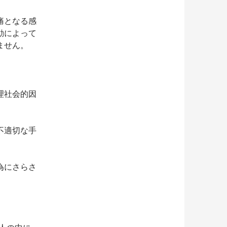
痛となる感
動によって
ません。
理社会的因
不適切な手
為にさらさ