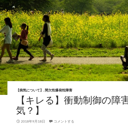
【病気について】
,
間欠性爆発性障害
【キレる】衝動制御の障
気？】
2018年9月18日
コメントする