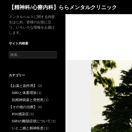
検
【精神科/心療内科】ららメンタルクリニック
索
コ
メンタルヘルスに関する内容
をはじめ、皆様のお役に立
ン
つ、いろいろな情報をお届け
テ
します。
ン
サイト内検索
ツ
へ
検
索:
ス
キ
ッ
カテゴリー
プ
【お薬と副作用】
(2)
SSRIと体重増加
(1)
抗精神病薬と突然死
(1)
【その他の治療】
(6)
RSV感染症
(1)
SSRIの離脱症状について
(1)
いとこ婚と精神疾患
(1)