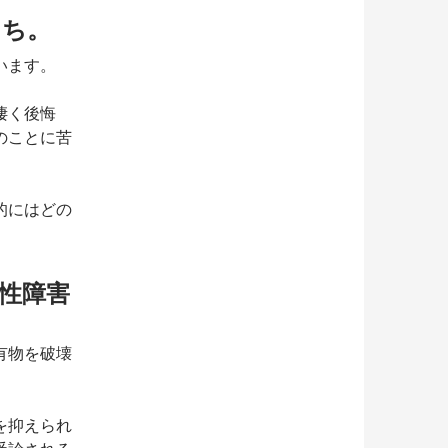
たち。
います。
凄く後悔
のことに苦
的にはどの
性障害
有物を破壊
を抑えられ