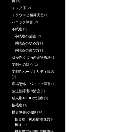
博
(1)
チック症
(2)
トラウマと精神疾患
(1)
パニック障害
(2)
不眠症
(5)
不眠症の治療
(2)
睡眠薬のやめ方
(1)
睡眠薬の選び方
(1)
双極性うつ病の薬物療法
(1)
妄想への対応
(1)
妄想性パーソナリティ障害
(1)
広場恐怖、パニック障害
(1)
強迫性障害の治療
(1)
成人期ADHDの治療
(1)
抜毛症
(1)
摂食障害の治療
(14)
拒食症、神経症性食思不
振症
(4)
摂食障害の認知行動療法