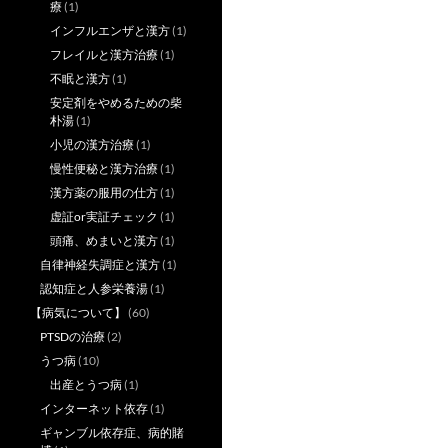
療
(1)
インフルエンザと漢方
(1)
フレイルと漢方治療
(1)
不眠と漢方
(1)
安定剤をやめるための柴
朴湯
(1)
小児の漢方治療
(1)
慢性便秘と漢方治療
(1)
漢方薬の服用の仕方
(1)
虚証or実証チェック
(1)
頭痛、めまいと漢方
(1)
自律神経失調症と漢方
(1)
認知症と人参栄養湯
(1)
【病気について】
(60)
PTSDの治療
(2)
うつ病
(10)
出産とうつ病
(1)
インターネット依存
(1)
ギャンブル依存症、病的賭