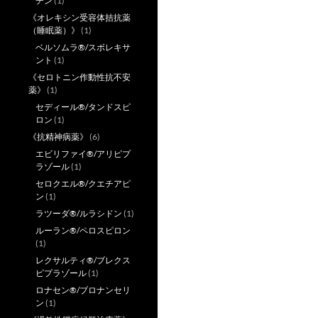
チン
(1)
《オレキシン受容体拮抗薬
（睡眠薬）》
(1)
ベルソムラ®/スボレキサ
ント
(1)
《セロトニン作動性抗不安
薬》
(1)
セディール®/タンドスピ
ロン
(1)
《抗精神病薬》
(6)
エビリファイ®/アリピプ
ラゾール
(1)
セロクエル®/クエチアピ
ン
(1)
ラツーダ®/ルラシドン
(1)
ルーラン®/ペロスピロン
(1)
レクサルティ®/ブレクス
ピプラゾール
(1)
ロナセン®/ブロナンセリ
ン
(1)