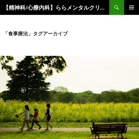
コ
検
【精神科/心療内科】ららメンタルクリニック
ン
索
メインメ
テ
ニュー
ン
ツ
「食事療法」タグアーカイブ
へ
ス
キ
ッ
プ