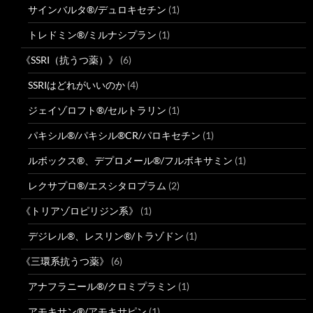
サインバルタ®/デュロキセチン
(1)
トレドミン®/ミルナシプラン
(1)
《SSRI（抗うつ薬）》
(6)
SSRIはどれがいいのか
(4)
ジェイゾロフト®/セルトラリン
(1)
パキシル®/パキシル®CR/パロキセチン
(1)
ルボックス®、デプロメール®/フルボキサミン
(1)
レクサプロ®/エスシタロプラム
(2)
《トリアゾロピリジン系》
(1)
デジレル®、レスリン®/トラゾドン
(1)
《三環系抗うつ薬》
(6)
アナフラニール®/クロミプラミン
(1)
アモキサン®/アモキサピン
(1)