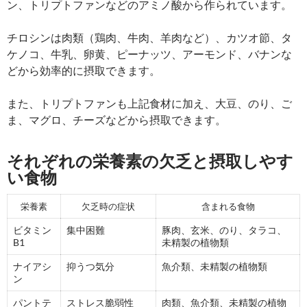
ン、トリプトファンなどのアミノ酸から作られています。
チロシンは肉類（鶏肉、牛肉、羊肉など）、カツオ節、タ
ケノコ、牛乳、卵黄、ピーナッツ、アーモンド、バナンな
どから効率的に摂取できます。
また、トリプトファンも上記食材に加え、大豆、のり、ご
ま、マグロ、チーズなどから摂取できます。
それぞれの栄養素の欠乏と摂取しやす
い食物
栄養素
欠乏時の症状
含まれる食物
ビタミン
集中困難
豚肉、玄米、のり、タラコ、
B1
未精製の植物類
ナイアシ
抑うつ気分
魚介類、未精製の植物類
ン
パントテ
ストレス脆弱性
肉類、魚介類、未精製の植物