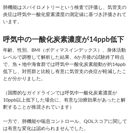
肺機能はスパイロメトリーという検査で評価し、気管支の
炎症は呼気中一酸化窒素濃度の測定値に基づき評価されて
います。
呼気中の一酸化炭素濃度が14ppb低下
年齢、性別、BMI（ボディマスインデックス）、身体活動
レベルで調整して解析した結果、6か月後の試験終了時点
で、魚＋地中海食群では呼気中一酸化炭素能動が約14ppb
低下し、対照群と比較し有意に気管支の炎症が軽減したこ
とが分かりました。
（国際的なガイドラインでは呼気中一酸化炭素濃度が
10ppb以上低下した場合に、有意な治療効果があったと解
釈することが推奨されています）
一方で、肺機能や喘息コントロール、QOLスコアに関して
は有意な変化は認められませんでした。