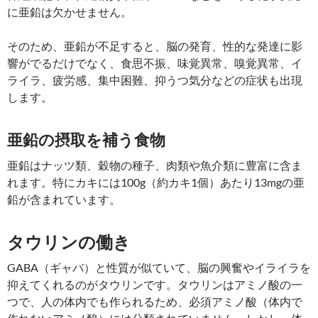
に亜鉛は欠かせません。
そのため、亜鉛が不足すると、脳の発育、性的な発達に影
響がでるだけでなく、食思不振、味覚異常、嗅覚異常、イ
ライラ、疲労感、集中困難、抑うつ気分などの症状も出現
します。
亜鉛の摂取を補う食物
亜鉛はナッツ類、穀物の種子、肉類や魚介類に豊富に含ま
れます。特にカキには100g（約カキ1個）あたり13mgの亜
鉛が含まれています。
タウリンの働き
GABA（ギャバ）と性質が似ていて、脳の興奮やイライラを
抑えてくれるのがタウリンです。タウリンはアミノ酸の一
つで、人の体内でも作られるため、必須アミノ酸（体内で