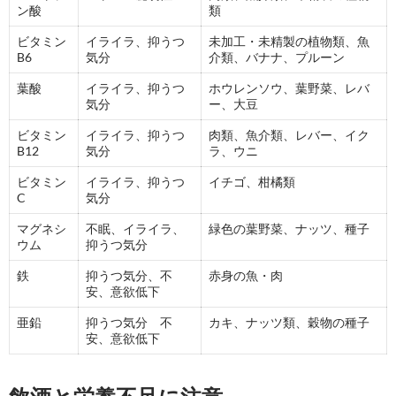
ン酸
類
ビタミン
イライラ、抑うつ
未加工・未精製の植物類、魚
B6
気分
介類、バナナ、プルーン
葉酸
イライラ、抑うつ
ホウレンソウ、葉野菜、レバ
気分
ー、大豆
ビタミン
イライラ、抑うつ
肉類、魚介類、レバー、イク
B12
気分
ラ、ウニ
ビタミン
イライラ、抑うつ
イチゴ、柑橘類
C
気分
マグネシ
不眠、イライラ、
緑色の葉野菜、ナッツ、種子
ウム
抑うつ気分
鉄
抑うつ気分、不
赤身の魚・肉
安、意欲低下
亜鉛
抑うつ気分 不
カキ、ナッツ類、穀物の種子
安、意欲低下