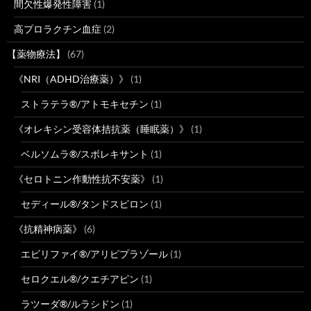
間欠性爆発性障害
(1)
高プロラクチン血症
(2)
【薬物療法】
(67)
《NRI（ADHD治療薬）》
(1)
ストラテラ®/アトモキセチン
(1)
《オレキシン受容体拮抗薬（睡眠薬）》
(1)
ベルソムラ®/スボレキサント
(1)
《セロトニン作動性抗不安薬》
(1)
セディール®/タンドスピロン
(1)
《抗精神病薬》
(6)
エビリファイ®/アリピプラゾール
(1)
セロクエル®/クエチアピン
(1)
ラツーダ®/ルラシドン
(1)