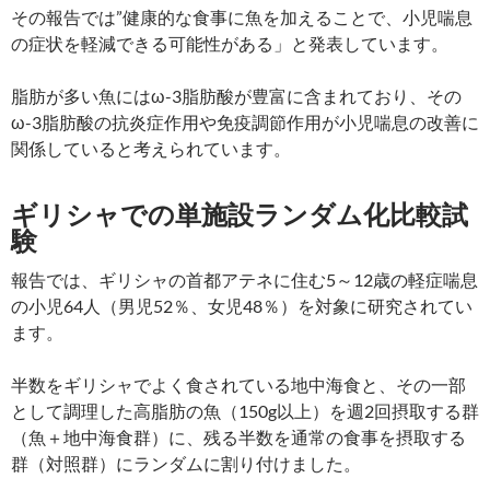
その報告では”健康的な食事に魚を加えることで、小児喘息
の症状を軽減できる可能性がある」と発表しています。
脂肪が多い魚にはω-3脂肪酸が豊富に含まれており、その
ω-3脂肪酸の抗炎症作用や免疫調節作用が小児喘息の改善に
関係していると考えられています。
ギリシャでの単施設ランダム化比較試
験
報告では、ギリシャの首都アテネに住む5～12歳の軽症喘息
の小児64人（男児52％、女児48％）を対象に研究されてい
ます。
半数をギリシャでよく食されている地中海食と、その一部
として調理した高脂肪の魚（150g以上）を週2回摂取する群
（魚＋地中海食群）に、残る半数を通常の食事を摂取する
群（対照群）にランダムに割り付けました。