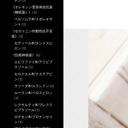
チン
(1)
《オレキシン受容体拮抗薬
（睡眠薬）》
(1)
ベルソムラ®/スボレキサ
ント
(1)
《セロトニン作動性抗不安
薬》
(1)
セディール®/タンドスピ
ロン
(1)
《抗精神病薬》
(6)
エビリファイ®/アリピプ
ラゾール
(1)
セロクエル®/クエチアピ
ン
(1)
ラツーダ®/ルラシドン
(1)
ルーラン®/ペロスピロン
(1)
レクサルティ®/ブレクス
ピプラゾール
(1)
ロナセン®/ブロナンセリ
ン
(1)