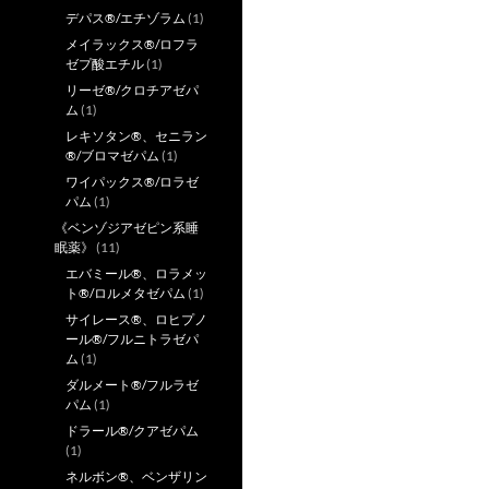
デパス®/エチゾラム
(1)
メイラックス®/ロフラ
ゼプ酸エチル
(1)
リーゼ®/クロチアゼパ
ム
(1)
レキソタン®、セニラン
®/ブロマゼパム
(1)
ワイパックス®/ロラゼ
パム
(1)
《ベンゾジアゼピン系睡
眠薬》
(11)
エバミール®、ロラメッ
ト®/ロルメタゼパム
(1)
サイレース®、ロヒプノ
ール®/フルニトラゼパ
ム
(1)
ダルメート®/フルラゼ
パム
(1)
ドラール®/クアゼパム
(1)
ネルボン®、ベンザリン