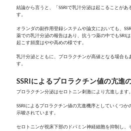
結論から言うと、「SSRIで乳汁分泌は起こることがあ
す。
オランダの副作用登録システムや論文においても、SSR
薬での乳汁分泌の報告はあり、抗うつ薬の中でもSRI
起こす頻度はやや高めの様です。
乳汁分泌とともに、プロラクチンが高値となる場合も
す。
SSRIによるプロラクチン値の亢進
プロラクチン分泌はセロトニン刺激により亢進します
SSRIによるプロラクチン値の亢進機序としていくつか
示唆されています。
セロトニンが視床下部のドパミン神経細胞を抑制し、