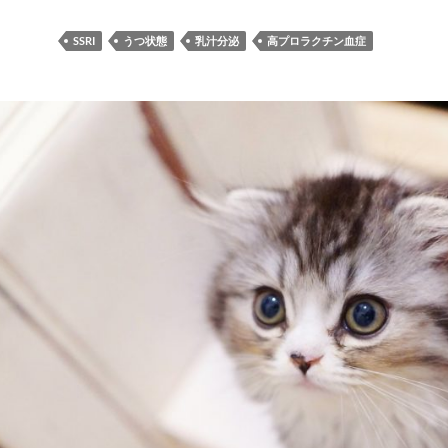
SSRI
うつ状態
乳汁分泌
高プロラクチン血症