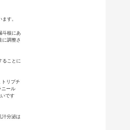
います。
漏斗核にあ
性に調整さ
することに
ミトリプチ
ラニール
低いです
乳汁分泌は