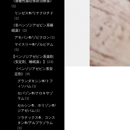
《過敏性腸症候群治療薬》
(1)
リンゼス®/リナクロチド
(1)
《非ベンゾジアゼピン系睡
眠薬》
(2)
アモバン®/ゾピクロン
(1)
マイスリー®/ゾルピデム
(1)
【ベンゾジアゼピン系薬剤
（安定剤、睡眠薬）】
(23)
《ベンゾジアゼピン系安
定剤》
(9)
グランダキシン®/トフ
ィソパム
(1)
セパゾン®/クロキサゾ
ラム
(1)
セルシン®、ホリゾン®/
ジアゼパム
(1)
ソラナックス®、コンス
タン®/アルプラゾラム
(1)