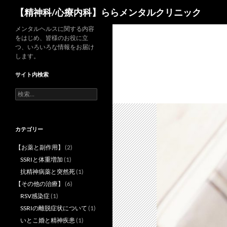
検
【精神科/心療内科】ららメンタルクリニック
索
コ
メンタルヘルスに関する内容
をはじめ、皆様のお役に立
ン
つ、いろいろな情報をお届け
テ
します。
ン
サイト内検索
ツ
へ
検
索:
ス
キ
ッ
カテゴリー
プ
【お薬と副作用】
(2)
SSRIと体重増加
(1)
抗精神病薬と突然死
(1)
【その他の治療】
(6)
RSV感染症
(1)
SSRIの離脱症状について
(1)
いとこ婚と精神疾患
(1)