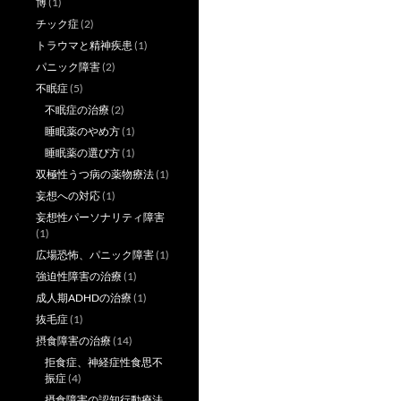
博
(1)
チック症
(2)
トラウマと精神疾患
(1)
パニック障害
(2)
不眠症
(5)
不眠症の治療
(2)
睡眠薬のやめ方
(1)
睡眠薬の選び方
(1)
双極性うつ病の薬物療法
(1)
妄想への対応
(1)
妄想性パーソナリティ障害
(1)
広場恐怖、パニック障害
(1)
強迫性障害の治療
(1)
成人期ADHDの治療
(1)
抜毛症
(1)
摂食障害の治療
(14)
拒食症、神経症性食思不
振症
(4)
摂食障害の認知行動療法