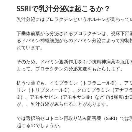
SSRIで乳汁分泌は起こるか？
乳汁分泌にはプロラクチンというホルモンが関わって
下垂体前葉から分泌されるプロラクチンは、視床下部
るドパミン神経細胞からのドパミン分泌によって抑制
れています。
そのため、ドパミン遮断作用をもつ抗精神病薬を服用
よって、プロラクチンの分泌亢進をもたらします。
抗うつ薬でも、イミプラミン（トフラニール®）、ア
リン（トリプタノール®）、クロミプラミン（アナフ
®）、アモキサピン（アモキサン®）などでは頻度は
が、、乳汁分泌がみられることがあります。
では選択的セロトニン再取り込み阻害薬（SSRI）では
起こるのでしょうか。