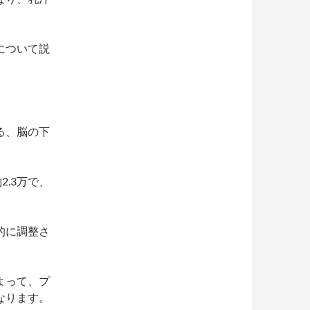
について説
る、脳の下
.3万で、
的に調整さ
よって、プ
なります。