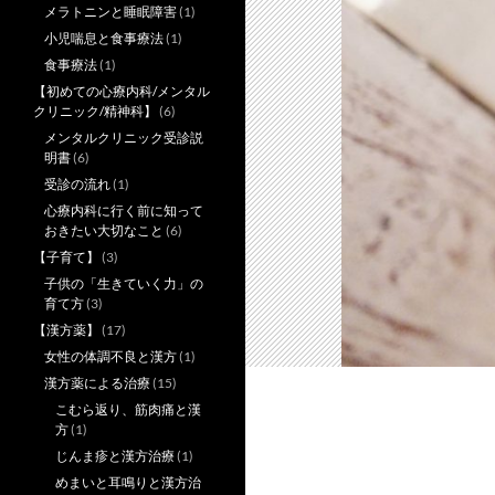
メラトニンと睡眠障害
(1)
小児喘息と食事療法
(1)
食事療法
(1)
【初めての心療内科/メンタル
クリニック/精神科】
(6)
メンタルクリニック受診説
明書
(6)
受診の流れ
(1)
心療内科に行く前に知って
おきたい大切なこと
(6)
【子育て】
(3)
子供の「生きていく力」の
育て方
(3)
【漢方薬】
(17)
女性の体調不良と漢方
(1)
漢方薬による治療
(15)
こむら返り、筋肉痛と漢
方
(1)
じんま疹と漢方治療
(1)
めまいと耳鳴りと漢方治