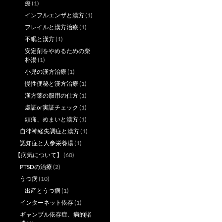
療
(1)
インフルエンザと漢方
(1)
フレイルと漢方治療
(1)
不眠と漢方
(1)
安定剤をやめるための柴
朴湯
(1)
小児の漢方治療
(1)
慢性便秘と漢方治療
(1)
漢方薬の服用の仕方
(1)
虚証or実証チェック
(1)
頭痛、めまいと漢方
(1)
自律神経失調症と漢方
(1)
認知症と人参栄養湯
(1)
【病気について】
(60)
PTSDの治療
(2)
うつ病
(10)
出産とうつ病
(1)
インターネット依存
(1)
ギャンブル依存症、病的賭