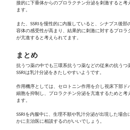
接的に下垂体からのプロラクチン分泌を刺激すると考
ます。
また、SSRIを慢性的に内服していると、シナプス後部の
容体の感受性が高まり、結果的に刺激に対するプロラ
が亢進すると考えられてます。
まとめ
抗うつ薬の中でも三環系抗うつ薬などの従来の抗うつ
SSRIは乳汁分泌をきたしやすいようです。
作用機序としては、セロトニン作用を介し視床下部ド
細胞を抑制し、プロラクチン分泌を亢進するためと考
ます。
SSRIを内服中に、生理不順や乳汁分泌が出現した場合
かに主治医に相談するのがいいでしょう。