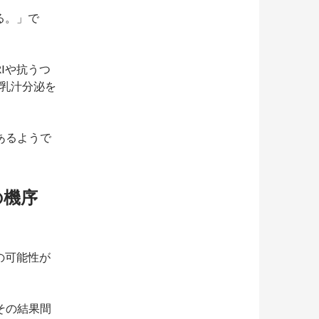
る。」で
Iや抗うつ
は乳汁分泌を
あるようで
の機序
。
の可能性が
その結果間