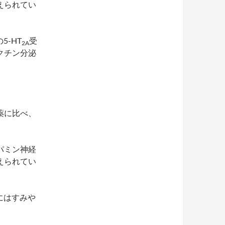
えられてい
5-HT
受
2A
クチン分泌
薬に比べ、
パミン神経
えられてい
にはすみや