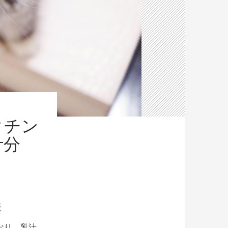
クチン
汁分
響
なり、乳汁