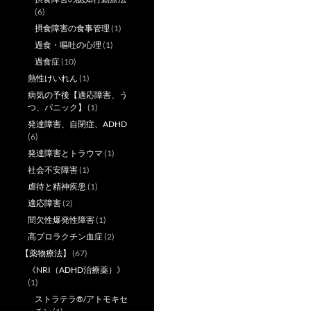
(6)
摂食障害の食事管理
(1)
過食・嘔吐の心理
(1)
過食症
(10)
熱性けいれん
(1)
病気の予後【適応障害、う
つ、パニック】
(1)
発達障害、自閉症、ADHD
(6)
発達障害とトラウマ
(1)
社会不安障害
(1)
虐待と精神疾患
(1)
適応障害
(2)
間欠性爆発性障害
(1)
高プロラクチン血症
(2)
【薬物療法】
(67)
《NRI（ADHD治療薬）》
(1)
ストラテラ®/アトモキセ