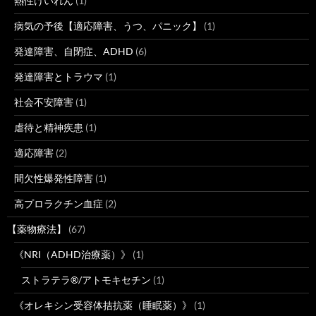
熱性けいれん
(1)
病気の予後【適応障害、うつ、パニック】
(1)
発達障害、自閉症、ADHD
(6)
発達障害とトラウマ
(1)
社会不安障害
(1)
虐待と精神疾患
(1)
適応障害
(2)
間欠性爆発性障害
(1)
高プロラクチン血症
(2)
【薬物療法】
(67)
《NRI（ADHD治療薬）》
(1)
ストラテラ®/アトモキセチン
(1)
《オレキシン受容体拮抗薬（睡眠薬）》
(1)