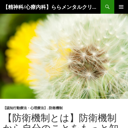
コ
検
【精神科/心療内科】ららメンタルクリニック
ン
索
メインメ
テ
ニュー
ン
ツ
へ
ス
キ
ッ
プ
【認知行動療法・心理療法】
,
防衛機制
【防衛機制とは】防衛機制
から自分のことをもっと知