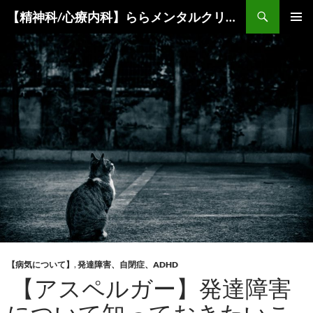
コ
検
【精神科/心療内科】ららメンタルクリニック
ン
索
メインメ
テ
ニュー
ン
ツ
へ
ス
キ
ッ
プ
【病気について】
,
発達障害、自閉症、ADHD
【アスペルガー】発達障害