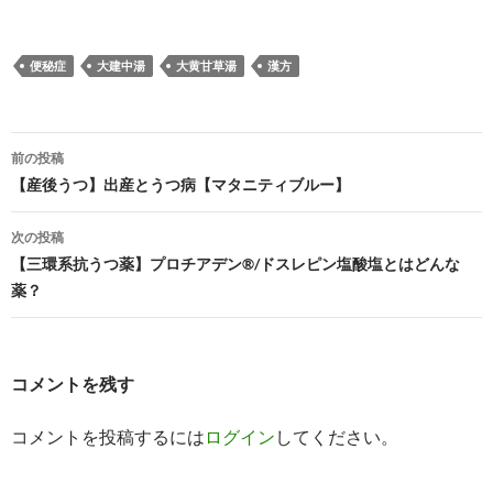
便秘症
大建中湯
大黄甘草湯
漢方
投
前の投稿
稿
【産後うつ】出産とうつ病【マタニティブルー】
ナ
次の投稿
ビ
【三環系抗うつ薬】プロチアデン®/ドスレピン塩酸塩とはどんな
薬？
ゲ
ー
シ
コメントを残す
ョ
コメントを投稿するには
ログイン
してください。
ン