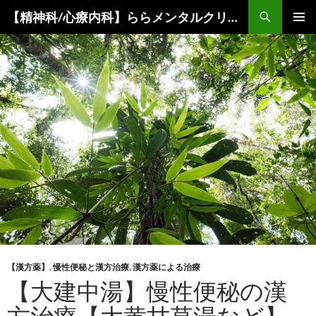
コ
検
【精神科/心療内科】ららメンタルクリニック
ン
索
メインメ
テ
ニュー
ン
ツ
へ
ス
キ
ッ
プ
【漢方薬】
,
慢性便秘と漢方治療
,
漢方薬による治療
【大建中湯】慢性便秘の漢