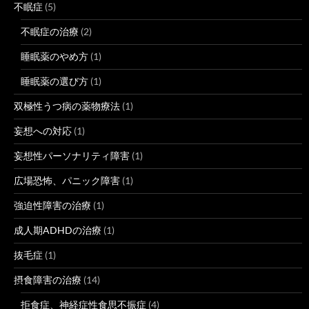
不眠症
(5)
不眠症の治療
(2)
睡眠薬のやめ方
(1)
睡眠薬の選び方
(1)
双極性うつ病の薬物療法
(1)
妄想への対応
(1)
妄想性パーソナリティ障害
(1)
広場恐怖、パニック障害
(1)
強迫性障害の治療
(1)
成人期ADHDの治療
(1)
抜毛症
(1)
摂食障害の治療
(14)
拒食症、神経症性食思不振症
(4)