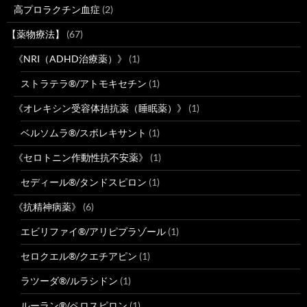
高プロラクチン血症
(2)
【薬物療法】
(67)
《NRI（ADHD治療薬）》
(1)
ストラテラ®/アトモキセチン
(1)
《オレキシン受容体拮抗薬（睡眠薬）》
(1)
ベルソムラ®/スボレキサント
(1)
《セロトニン作動性抗不安薬》
(1)
セディール®/タンドスピロン
(1)
《抗精神病薬》
(6)
エビリファイ®/アリピプラゾール
(1)
セロクエル®/クエチアピン
(1)
ラツーダ®/ルラシドン
(1)
ルーラン®/ペロスピロン
(1)