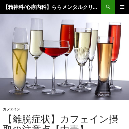
コ
検
【精神科/心療内科】ららメンタルクリニック
ン
索
メインメ
テ
ニュー
ン
ツ
へ
ス
キ
ッ
プ
カフェイン
【離脱症状】カフェイン摂