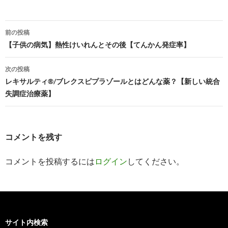
投
前の投稿
稿
【子供の病気】熱性けいれんとその後【てんかん発症率】
ナ
次の投稿
ビ
レキサルティ®/ブレクスピプラゾールとはどんな薬？【新しい統合
失調症治療薬】
ゲ
ー
シ
コメントを残す
ョ
コメントを投稿するには
ログイン
してください。
ン
サイト内検索