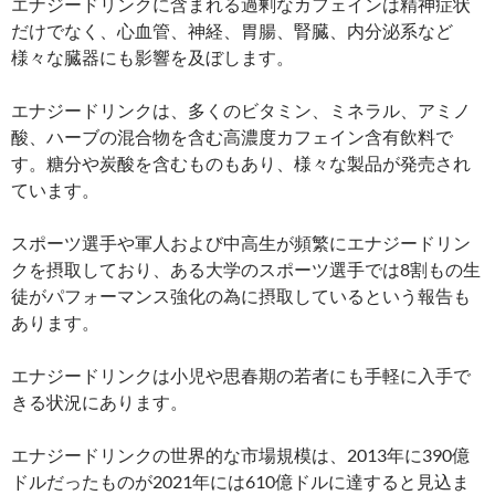
エナジードリンクに含まれる過剰なカフェインは精神症状
だけでなく、心血管、神経、胃腸、腎臓、内分泌系など
様々な臓器にも影響を及ぼします。
エナジードリンクは、多くのビタミン、ミネラル、アミノ
酸、ハーブの混合物を含む高濃度カフェイン含有飲料で
す。糖分や炭酸を含むものもあり、様々な製品が発売され
ています。
スポーツ選手や軍人および中高生が頻繁にエナジードリン
クを摂取しており、ある大学のスポーツ選手では8割もの生
徒がパフォーマンス強化の為に摂取しているという報告も
あります。
エナジードリンクは小児や思春期の若者にも手軽に入手で
きる状況にあります。
エナジードリンクの世界的な市場規模は、2013年に390億
ドルだったものが2021年には610億ドルに達すると見込ま