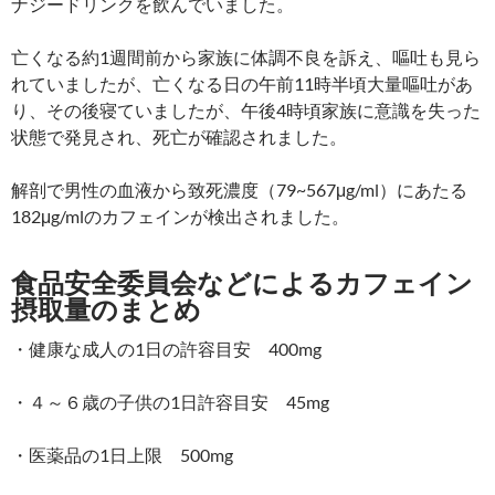
ナジードリンクを飲んでいました。
亡くなる約1週間前から家族に体調不良を訴え、嘔吐も見ら
れていましたが、亡くなる日の午前11時半頃大量嘔吐があ
り、その後寝ていましたが、午後4時頃家族に意識を失った
状態で発見され、死亡が確認されました。
解剖で男性の血液から致死濃度（79~567μg/ml）にあたる
182μg/mlのカフェインが検出されました。
食品安全委員会などによるカフェイン
摂取量のまとめ
・健康な成人の1日の許容目安 400mg
・４～６歳の子供の1日許容目安 45mg
・医薬品の1日上限 500mg