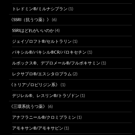
トレドミン®/ミルナシプラン
(1)
《SSRI（抗うつ薬）》
(6)
SSRIはどれがいいのか
(4)
ジェイゾロフト®/セルトラリン
(1)
パキシル®/パキシル®CR/パロキセチン
(1)
ルボックス®、デプロメール®/フルボキサミン
(1)
レクサプロ®/エスシタロプラム
(2)
《トリアゾロピリジン系》
(1)
デジレル®、レスリン®/トラゾドン
(1)
《三環系抗うつ薬》
(6)
アナフラニール®/クロミプラミン
(1)
アモキサン®/アモキサピン
(1)