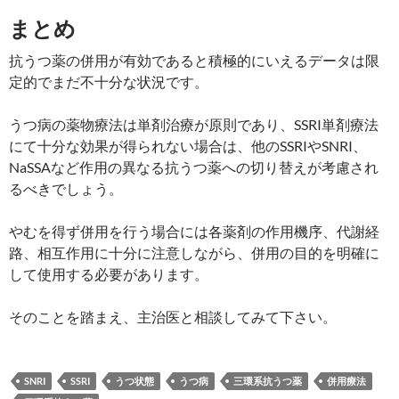
まとめ
抗うつ薬の併用が有効であると積極的にいえるデータは限
定的でまだ不十分な状況です。
うつ病の薬物療法は単剤治療が原則であり、SSRI単剤療法
にて十分な効果が得られない場合は、他のSSRIやSNRI、
NaSSAなど作用の異なる抗うつ薬への切り替えが考慮され
るべきでしょう。
やむを得ず併用を行う場合には各薬剤の作用機序、代謝経
路、相互作用に十分に注意しながら、併用の目的を明確に
して使用する必要があります。
そのことを踏まえ、主治医と相談してみて下さい。
SNRI
SSRI
うつ状態
うつ病
三環系抗うつ薬
併用療法