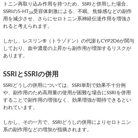
トニン再取り込み作用を持つため、SSRIと併用した場合、
SSRIの5-HT
受容体刺激による、不眠、焦燥感などの副作
2A
用を減少させ、さらにセロトニン系神経伝達作用を増強さ
れると考えられます。
しかし、レスリン®（トラゾドン）の代謝もCYP2D6が関与
しており、血中濃度の上昇から副作用が増加するリスクが
あります。
SSRIとSSRIの併用
SSRIどうしの併用については、SSRI単剤で効果不十分例
や、副作用のため高用量の使用が困難な場合にSSRIを併用
することで副作用の増強なく、効果増強が期待できるとい
われています。
しかし、その一方で、SSRIどうしの併用によりセロトニン
系の副作用などの増加が指摘されます。