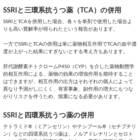
SSRIと三環系抗うつ薬（TCA）の併用
SSRIとTCAを併用した場合、各々を単剤で使用した場合よ
りも高い寛解率が得られたという報告があります。
一方でSSRIとTCAの併用は単に薬物相互作用でTCAの血中濃
度が上がった結果にすぎないとする考え方もあります。
肝代謝酵素チトクロームP450（CYP）を介した薬物動態学
的相互作用による、薬物の効果の増強作用を期待すること
はできますが、相互作用の出方はそれぞれの個人によって
異なり予測がしにくく、有害事象、副作用の増大にもつな
がりリスクを伴うため、慎重になる必要があります。
SSRIと四環系抗うつ薬の併用
テトラミド®（ミアンセリン）やテシプール®（セチプチリ
ン）などの四環系抗うつ薬は、ノルアドレナリンとセロト