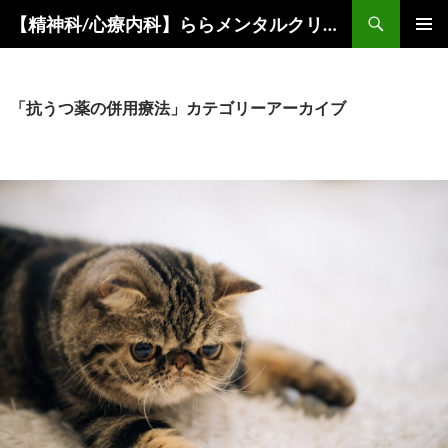
コ
検
【精神科/心療内科】ららメンタルクリニック
ン
索
メインメ
テ
ニュー
ン
ツ
「抗うつ薬の併用療法」カテゴリーアーカイブ
へ
ス
キ
ッ
プ