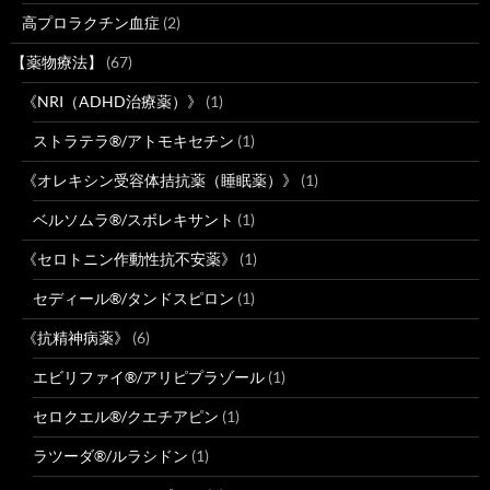
高プロラクチン血症
(2)
【薬物療法】
(67)
《NRI（ADHD治療薬）》
(1)
ストラテラ®/アトモキセチン
(1)
《オレキシン受容体拮抗薬（睡眠薬）》
(1)
ベルソムラ®/スボレキサント
(1)
《セロトニン作動性抗不安薬》
(1)
セディール®/タンドスピロン
(1)
《抗精神病薬》
(6)
エビリファイ®/アリピプラゾール
(1)
セロクエル®/クエチアピン
(1)
ラツーダ®/ルラシドン
(1)