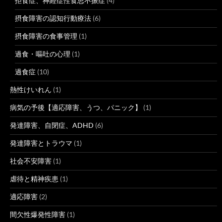
拒食症、神経症性食思不振症
(4)
摂食障害の認知行動療法
(6)
摂食障害の食事管理
(1)
過食・嘔吐の心理
(1)
過食症
(10)
熱性けいれん
(1)
病気の予後【適応障害、うつ、パニック】
(1)
発達障害、自閉症、ADHD
(6)
発達障害とトラウマ
(1)
社会不安障害
(1)
虐待と精神疾患
(1)
適応障害
(2)
間欠性爆発性障害
(1)