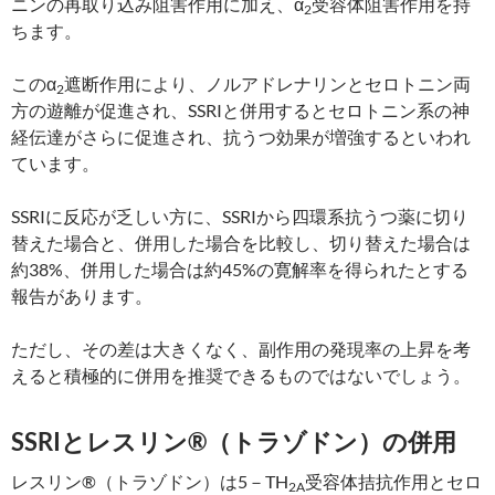
ニンの再取り込み阻害作用に加え、α
受容体阻害作用を持
2
ちます。
このα
遮断作用により、ノルアドレナリンとセロトニン両
2
方の遊離が促進され、SSRIと併用するとセロトニン系の神
経伝達がさらに促進され、抗うつ効果が増強するといわれ
ています。
SSRIに反応が乏しい方に、SSRIから四環系抗うつ薬に切り
替えた場合と、併用した場合を比較し、切り替えた場合は
約38%、併用した場合は約45%の寛解率を得られたとする
報告があります。
ただし、その差は大きくなく、副作用の発現率の上昇を考
えると積極的に併用を推奨できるものではないでしょう。
SSRIとレスリン®（トラゾドン）の併用
レスリン®（トラゾドン）は5－TH
受容体拮抗作用とセロ
2A