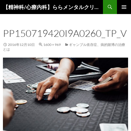
コ
検
【精神科/心療内科】ららメンタルクリニック
ン
索
メインメ
テ
ニュー
ン
PP150719420I9A0260_TP_V
ツ
へ
ス
2016年12月10日
1600 × 969
ギャンブル依存症、病的賭博の治療
とは
キ
ッ
プ