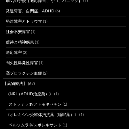
病気の予後【適応障害、うつ、パニック】
(1)
発達障害、自閉症、ADHD
(6)
発達障害とトラウマ
(1)
社会不安障害
(1)
虐待と精神疾患
(1)
適応障害
(2)
間欠性爆発性障害
(1)
高プロラクチン血症
(2)
【薬物療法】
(67)
《NRI（ADHD治療薬）》
(1)
ストラテラ®/アトモキセチン
(1)
《オレキシン受容体拮抗薬（睡眠薬）》
(1)
ベルソムラ®/スボレキサント
(1)