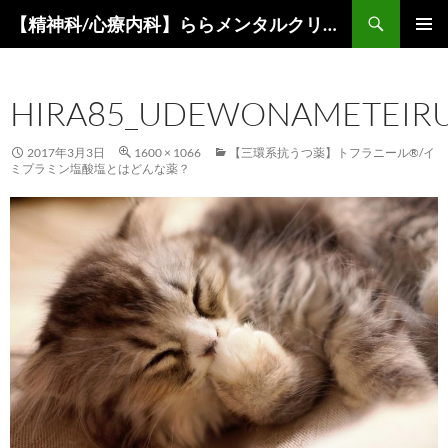
コ
検
【精神科/心療内科】ららメンタルクリニック
ン
索
メインメ
テ
ニュー
ン
HIRA85_UDEWONAMETEIRU
ツ
へ
ス
2017年3月3日
1600 × 1066
【三環系抗うつ薬】トフラニール®/イ
ミプラミン塩酸塩とはどんな薬？
キ
ッ
プ