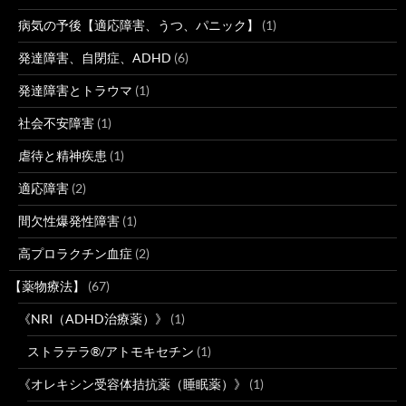
病気の予後【適応障害、うつ、パニック】
(1)
発達障害、自閉症、ADHD
(6)
発達障害とトラウマ
(1)
社会不安障害
(1)
虐待と精神疾患
(1)
適応障害
(2)
間欠性爆発性障害
(1)
高プロラクチン血症
(2)
【薬物療法】
(67)
《NRI（ADHD治療薬）》
(1)
ストラテラ®/アトモキセチン
(1)
《オレキシン受容体拮抗薬（睡眠薬）》
(1)