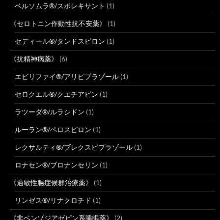
ベルソムラ®/スボレキサント
(1)
《セロトニン作動性抗不安薬》
(1)
セディール®/タンドスピロン
(1)
《抗精神病薬》
(6)
エビリファイ®/アリピプラゾール
(1)
セロクエル®/クエチアピン
(1)
ラツーダ®/ルラシドン
(1)
ルーラン®/ペロスピロン
(1)
レクサルティ®/ブレクスピプラゾール
(1)
ロナセン®/ブロナンセリン
(1)
《過敏性腸症候群治療薬》
(1)
リンゼス®/リナクロチド
(1)
《非ベンゾジアゼピン系睡眠薬》
(2)