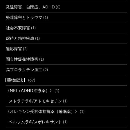
発達障害、自閉症、ADHD
(6)
発達障害とトラウマ
(1)
社会不安障害
(1)
虐待と精神疾患
(1)
適応障害
(2)
間欠性爆発性障害
(1)
高プロラクチン血症
(2)
【薬物療法】
(67)
《NRI（ADHD治療薬）》
(1)
ストラテラ®/アトモキセチン
(1)
《オレキシン受容体拮抗薬（睡眠薬）》
(1)
ベルソムラ®/スボレキサント
(1)