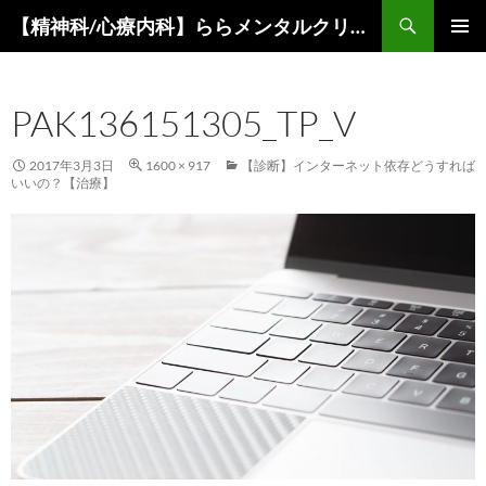
コ
検
【精神科/心療内科】ららメンタルクリニック
ン
索
メインメ
テ
ニュー
ン
PAK136151305_TP_V
ツ
へ
ス
2017年3月3日
1600 × 917
【診断】インターネット依存どうすれば
いいの？【治療】
キ
ッ
プ