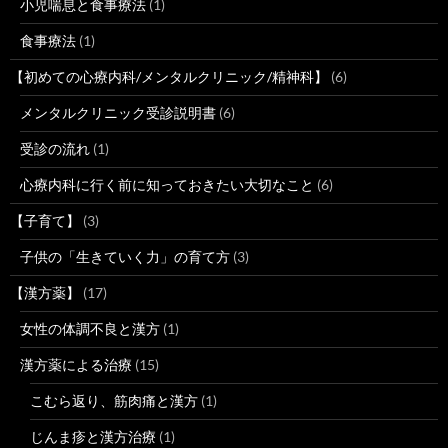
小児喘息と食事療法
(1)
食事療法
(1)
【初めての心療内科/メンタルクリニック/精神科】
(6)
メンタルクリニック受診説明書
(6)
受診の流れ
(1)
心療内科に行く前に知っておきたい大切なこと
(6)
【子育て】
(3)
子供の「生きていく力」の育て方
(3)
【漢方薬】
(17)
女性の体調不良と漢方
(1)
漢方薬による治療
(15)
こむら返り、筋肉痛と漢方
(1)
じんま疹と漢方治療
(1)