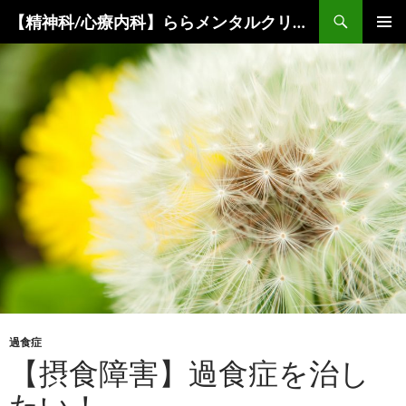
コ
検
【精神科/心療内科】ららメンタルクリニック
ン
索
メインメ
テ
ニュー
ン
ツ
へ
ス
キ
ッ
プ
過食症
【摂食障害】過食症を治し
たい！