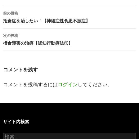
投
前の投稿
稿
拒食症を治したい！【神経症性食思不振症】
ナ
次の投稿
ビ
摂食障害の治療【認知行動療法①】
ゲ
ー
コメントを残す
シ
コメントを投稿するには
ログイン
してください。
ョ
ン
サイト内検索
検