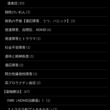
過食症
(10)
熱性けいれん
(1)
病気の予後【適応障害、うつ、パニック】
(1)
発達障害、自閉症、ADHD
(6)
発達障害とトラウマ
(1)
社会不安障害
(1)
虐待と精神疾患
(1)
適応障害
(2)
間欠性爆発性障害
(1)
高プロラクチン血症
(2)
【薬物療法】
(67)
《NRI（ADHD治療薬）》
(1)
ストラテラ®/アトモキセチン
(1)