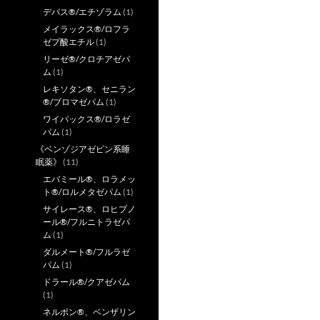
デパス®/エチゾラム
(1)
メイラックス®/ロフラ
ゼプ酸エチル
(1)
リーゼ®/クロチアゼパ
ム
(1)
レキソタン®、セニラン
®/ブロマゼパム
(1)
ワイパックス®/ロラゼ
パム
(1)
《ベンゾジアゼピン系睡
眠薬》
(11)
エバミール®、ロラメッ
ト®/ロルメタゼパム
(1)
サイレース®、ロヒプノ
ール®/フルニトラゼパ
ム
(1)
ダルメート®/フルラゼ
パム
(1)
ドラール®/クアゼパム
(1)
ネルボン®、ベンザリン