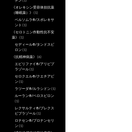
チン
(1)
《オレキシン受容体拮抗薬
（睡眠薬）》
(1)
ベルソムラ®/スボレキサ
ント
(1)
《セロトニン作動性抗不安
薬》
(1)
セディール®/タンドスピ
ロン
(1)
《抗精神病薬》
(6)
エビリファイ®/アリピプ
ラゾール
(1)
セロクエル®/クエチアピ
ン
(1)
ラツーダ®/ルラシドン
(1)
ルーラン®/ペロスピロン
(1)
レクサルティ®/ブレクス
ピプラゾール
(1)
ロナセン®/ブロナンセリ
ン
(1)