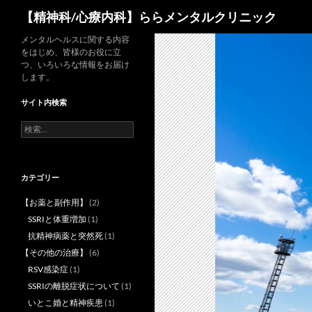
検
【精神科/心療内科】ららメンタルクリニック
索
コ
メンタルヘルスに関する内容
をはじめ、皆様のお役に立
ン
つ、いろいろな情報をお届け
テ
します。
ン
サイト内検索
ツ
へ
検
索:
ス
キ
ッ
カテゴリー
プ
【お薬と副作用】
(2)
SSRIと体重増加
(1)
抗精神病薬と突然死
(1)
【その他の治療】
(6)
RSV感染症
(1)
SSRIの離脱症状について
(1)
いとこ婚と精神疾患
(1)