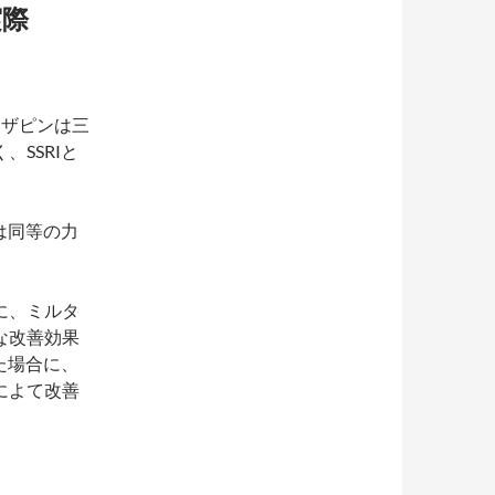
実際
タザピンは三
SSRIと
は同等の力
に、ミルタ
な改善効果
た場合に、
によて改善