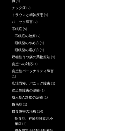
博
(1)
チック症
(2)
トラウマと精神疾患
(1)
パニック障害
(2)
不眠症
(5)
不眠症の治療
(2)
睡眠薬のやめ方
(1)
睡眠薬の選び方
(1)
双極性うつ病の薬物療法
(1)
妄想への対応
(1)
妄想性パーソナリティ障害
(1)
広場恐怖、パニック障害
(1)
強迫性障害の治療
(1)
成人期ADHDの治療
(1)
抜毛症
(1)
摂食障害の治療
(14)
拒食症、神経症性食思不
振症
(4)
摂食障害の認知行動療法