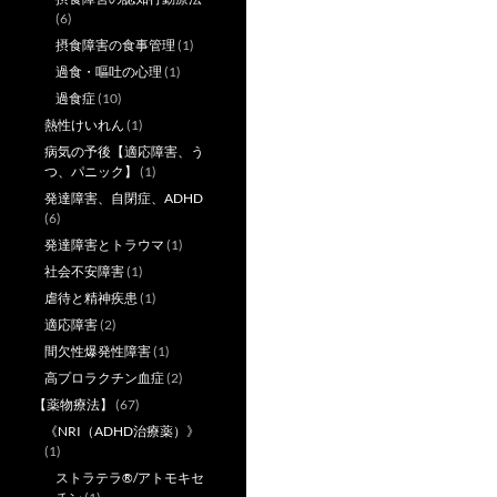
(6)
摂食障害の食事管理
(1)
過食・嘔吐の心理
(1)
過食症
(10)
熱性けいれん
(1)
病気の予後【適応障害、う
つ、パニック】
(1)
発達障害、自閉症、ADHD
(6)
発達障害とトラウマ
(1)
社会不安障害
(1)
虐待と精神疾患
(1)
適応障害
(2)
間欠性爆発性障害
(1)
高プロラクチン血症
(2)
【薬物療法】
(67)
《NRI（ADHD治療薬）》
(1)
ストラテラ®/アトモキセ