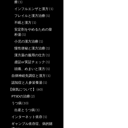
療
(1)
インフルエンザと漢方
(1)
フレイルと漢方治療
(1)
不眠と漢方
(1)
安定剤をやめるための柴
朴湯
(1)
小児の漢方治療
(1)
慢性便秘と漢方治療
(1)
漢方薬の服用の仕方
(1)
虚証or実証チェック
(1)
頭痛、めまいと漢方
(1)
自律神経失調症と漢方
(1)
認知症と人参栄養湯
(1)
【病気について】
(60)
PTSDの治療
(2)
うつ病
(10)
出産とうつ病
(1)
インターネット依存
(1)
ギャンブル依存症、病的賭