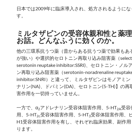
日本では2009年に臨床導入され、処方されるようにな
す。
ミルタザピンの受容体親和性と薬理
お話。どんなふうに効くのか。
他の三環系抗うつ薬（昔からある抗うつ薬で効果もあ
が強い）や選択的セロトニン再取り込み阻害薬（selecti
serotonin reuptake inhibitor:SSRI)、セロトニン
ン再取り込み阻害薬（serotonin-noradrenaline reuptak
inhibitor:SNRI）と違って、ミルタザピンはモノアミ
ナリン(NA)、ドパミン(DA)、セロトニン(5-TH)】の
害作用を一切持っていません。
一方で、α
アドレナリン受容体阻害作用、5-HT
受容
2
2A
用、5-HT
受容体阻害作用、5-HT
受容体阻害作用、
2c
3
H1受容体阻害作用を有し、それぞれ臨床効果、副作用
ります。