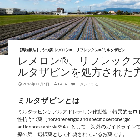
【薬物療法】
,
うつ病
,
レメロン®、リフレックス®/ミルタザピン
レメロン®、リフレックス
ルタザピンを処方された
2016年11月5日
LALA
コメントする
ミルタザピンとは
ミルタザピンはノルアドレナリン作動性・特異的セロ
性抗うつ薬（noradrenerigic and specific sertonergic
antidepressant:NaSSA）として、海外のガイドライ
療の第一選択薬として推奨されているお薬です。