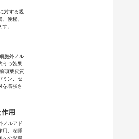
に対する親
渇、便秘、
ます。
細胞外ノル
抗うつ効果
て前頭葉皮質
パミン、セ
果を増強さ
た作用
外ノルアド
作用、深睡
加への影響