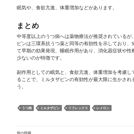
眠気や、食欲亢進、体重増加などがあります。
まとめ
中等度以上のうつ病へは薬物療法が推奨されているが
ピンは三環系抗うつ薬と同等の有効性を示しており、SS
て早期の効果発現、睡眠作用があり、消化器症状や性
少ないのが特徴です。
副作用としての眠気と、食欲亢進、体重増加を考慮し
ることで、ミルタザピンの有効性が最大限に生かされ
う。
うつ病
ミルタザピン
リフレックス
レメロン
投
前の投稿