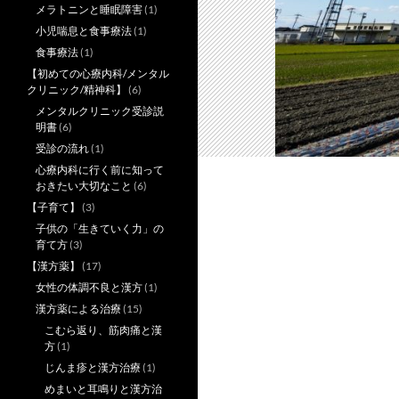
メラトニンと睡眠障害
(1)
小児喘息と食事療法
(1)
食事療法
(1)
【初めての心療内科/メンタル
クリニック/精神科】
(6)
メンタルクリニック受診説
明書
(6)
受診の流れ
(1)
心療内科に行く前に知って
おきたい大切なこと
(6)
【子育て】
(3)
子供の「生きていく力」の
育て方
(3)
【漢方薬】
(17)
女性の体調不良と漢方
(1)
漢方薬による治療
(15)
こむら返り、筋肉痛と漢
方
(1)
じんま疹と漢方治療
(1)
めまいと耳鳴りと漢方治