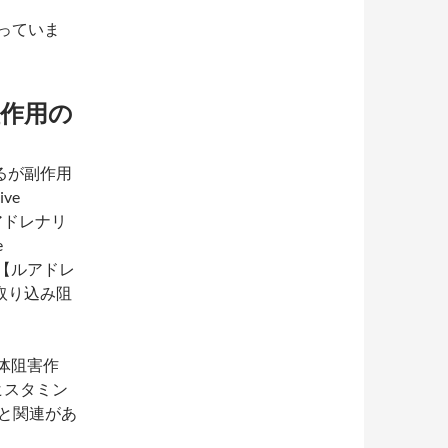
っていま
作用の
るが副作用
ve
・ノルアドレナリ
e
ン【ルアドレ
再取り込み阻
体阻害作
ヒスタミン
と関連があ