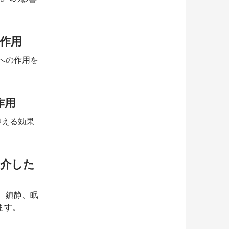
作用
への作用を
作用
抑える効果
を介した
、鎮静、眠
ます。