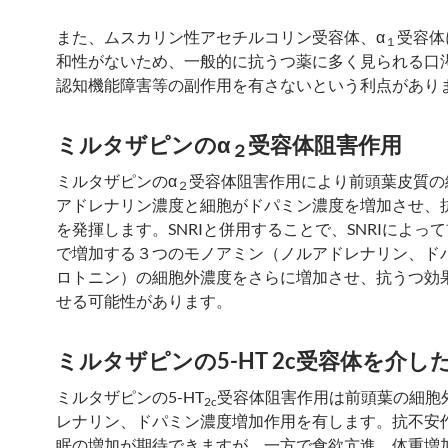
また、ムスカリン性アセチルコリン受容体、α
受容体
１
和性がないため、一般的に抗うつ薬に多く見られる口
認知機能障害等の副作用を有さないという利点があり
ミルタザピンのα
受容体阻害作用
２
ミルタザピンのα
受容体阻害作用により前頭葉皮質の
２
アドレナリン濃度と細胞がドパミン濃度を増加させ、
を発揮します。SNRIと併用することで、SNRIによっ
で増加する３つのモノアミン（ノルアドレナリン、ド
ロトニン）の細胞外濃度をさらに増加させ、抗うつ効
せる可能性があります。
ミルタザピンの5-HT 2c受容体を介し
ミルタザピンの5-HT
受容体阻害作用は前頭葉の細胞
2c
レナリン、ドパミン濃度増加作用を有します。抗不安
眠の増加が期待できますが、一方で食欲亢進、体重増