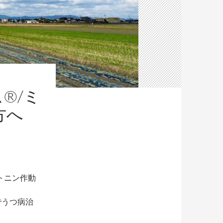
®/ミ
方へ
トニン作動
ンでうつ病治