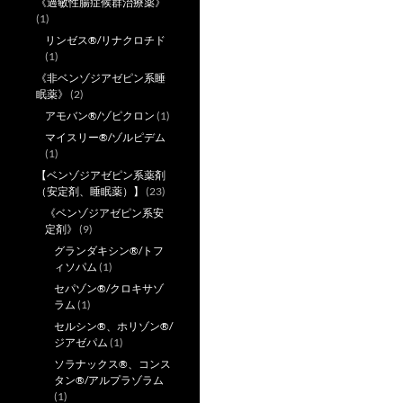
《過敏性腸症候群治療薬》
(1)
リンゼス®/リナクロチド
(1)
《非ベンゾジアゼピン系睡
眠薬》
(2)
アモバン®/ゾピクロン
(1)
マイスリー®/ゾルピデム
(1)
【ベンゾジアゼピン系薬剤
（安定剤、睡眠薬）】
(23)
《ベンゾジアゼピン系安
定剤》
(9)
グランダキシン®/トフ
ィソパム
(1)
セパゾン®/クロキサゾ
ラム
(1)
セルシン®、ホリゾン®/
ジアゼパム
(1)
ソラナックス®、コンス
タン®/アルプラゾラム
(1)