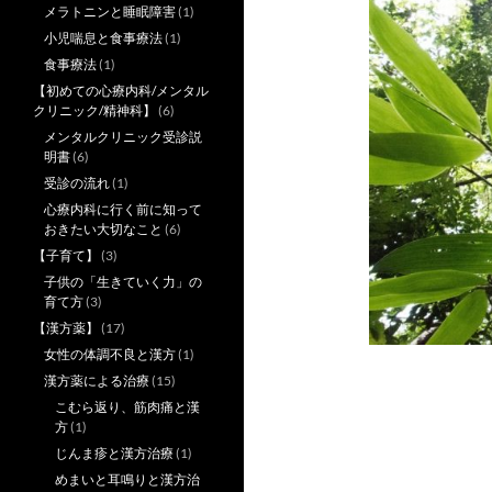
メラトニンと睡眠障害
(1)
小児喘息と食事療法
(1)
食事療法
(1)
【初めての心療内科/メンタル
クリニック/精神科】
(6)
メンタルクリニック受診説
明書
(6)
受診の流れ
(1)
心療内科に行く前に知って
おきたい大切なこと
(6)
【子育て】
(3)
子供の「生きていく力」の
育て方
(3)
【漢方薬】
(17)
女性の体調不良と漢方
(1)
漢方薬による治療
(15)
こむら返り、筋肉痛と漢
方
(1)
じんま疹と漢方治療
(1)
めまいと耳鳴りと漢方治