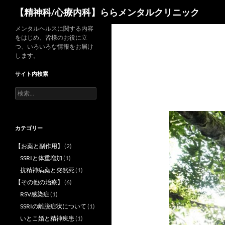
検
【精神科/心療内科】ららメンタルクリニック
索
コ
メンタルヘルスに関する内容
をはじめ、皆様のお役に立
ン
つ、いろいろな情報をお届け
テ
します。
ン
サイト内検索
ツ
へ
検
索:
ス
キ
ッ
カテゴリー
プ
【お薬と副作用】
(2)
SSRIと体重増加
(1)
抗精神病薬と突然死
(1)
【その他の治療】
(6)
RSV感染症
(1)
SSRIの離脱症状について
(1)
いとこ婚と精神疾患
(1)