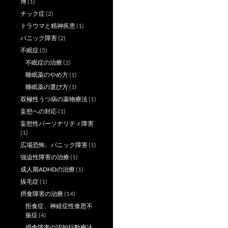
博
(1)
チック症
(2)
トラウマと精神疾患
(1)
パニック障害
(2)
不眠症
(5)
不眠症の治療
(2)
睡眠薬のやめ方
(1)
睡眠薬の選び方
(1)
双極性うつ病の薬物療法
(1)
妄想への対応
(1)
妄想性パーソナリティ障害
(1)
広場恐怖、パニック障害
(1)
強迫性障害の治療
(1)
成人期ADHDの治療
(1)
抜毛症
(1)
摂食障害の治療
(14)
拒食症、神経症性食思不
振症
(4)
摂食障害の認知行動療法