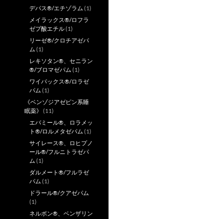
デパス®/エチゾラム
(1)
メイラックス®/ロフラ
ゼプ酸エチル
(1)
リーゼ®/クロチアゼパ
ム
(1)
レキソタン®、セニラン
®/ブロマゼパム
(1)
ワイパックス®/ロラゼ
パム
(1)
《ベンゾジアゼピン系睡
眠薬》
(11)
エバミール®、ロラメッ
ト®/ロルメタゼパム
(1)
サイレース®、ロヒプノ
ール®/フルニトラゼパ
ム
(1)
ダルメート®/フルラゼ
パム
(1)
ドラール®/クアゼパム
(1)
ネルボン®、ベンザリン