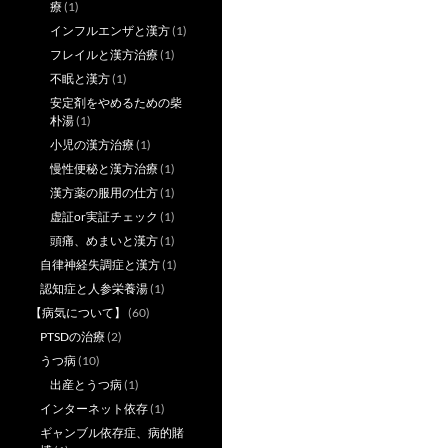
療
(1)
インフルエンザと漢方
(1)
フレイルと漢方治療
(1)
不眠と漢方
(1)
安定剤をやめるための柴
朴湯
(1)
小児の漢方治療
(1)
慢性便秘と漢方治療
(1)
漢方薬の服用の仕方
(1)
虚証or実証チェック
(1)
頭痛、めまいと漢方
(1)
自律神経失調症と漢方
(1)
認知症と人参栄養湯
(1)
【病気について】
(60)
PTSDの治療
(2)
うつ病
(10)
出産とうつ病
(1)
インターネット依存
(1)
ギャンブル依存症、病的賭