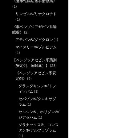
《過敏性腸症候群治療薬》
(1)
リンゼス®/リナクロチド
(1)
《非ベンゾジアゼピン系睡
眠薬》
(2)
アモバン®/ゾピクロン
(1)
マイスリー®/ゾルピデム
(1)
【ベンゾジアゼピン系薬剤
（安定剤、睡眠薬）】
(23)
《ベンゾジアゼピン系安
定剤》
(9)
グランダキシン®/トフ
ィソパム
(1)
セパゾン®/クロキサゾ
ラム
(1)
セルシン®、ホリゾン®/
ジアゼパム
(1)
ソラナックス®、コンス
タン®/アルプラゾラム
(1)