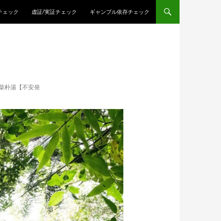
チェック
虚証/実証チェック
ギャンブル依存チェック
柴朴湯【不安発