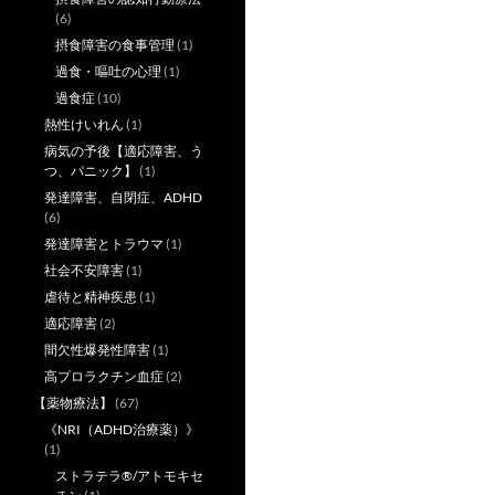
(6)
摂食障害の食事管理
(1)
過食・嘔吐の心理
(1)
過食症
(10)
熱性けいれん
(1)
病気の予後【適応障害、う
つ、パニック】
(1)
発達障害、自閉症、ADHD
(6)
発達障害とトラウマ
(1)
社会不安障害
(1)
虐待と精神疾患
(1)
適応障害
(2)
間欠性爆発性障害
(1)
高プロラクチン血症
(2)
【薬物療法】
(67)
《NRI（ADHD治療薬）》
(1)
ストラテラ®/アトモキセ