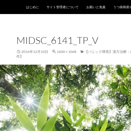
はじめに
サイト管理者について
お願いと免責
うつ病簡易
MIDSC_6141_TP_V
2016年12月10日
1600 × 1068
【パニック障害】漢方治療：
作】