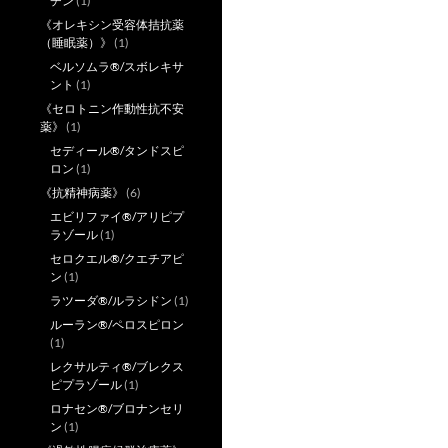
チン
(1)
《オレキシン受容体拮抗薬
（睡眠薬）》
(1)
ベルソムラ®/スボレキサ
ント
(1)
《セロトニン作動性抗不安
薬》
(1)
セディール®/タンドスピ
ロン
(1)
《抗精神病薬》
(6)
エビリファイ®/アリピプ
ラゾール
(1)
セロクエル®/クエチアピ
ン
(1)
ラツーダ®/ルラシドン
(1)
ルーラン®/ペロスピロン
(1)
レクサルティ®/ブレクス
ピプラゾール
(1)
ロナセン®/ブロナンセリ
ン
(1)