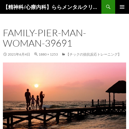
コ
検
【精神科/心療内科】ららメンタルクリニック
ン
索
メインメ
テ
ニュー
ン
FAMILY-PIER-MAN-
ツ
へ
WOMAN-39691
ス
キ
2021年6月4日
1880 × 1253
【チックの拮抗反応トレーニング】
ッ
プ