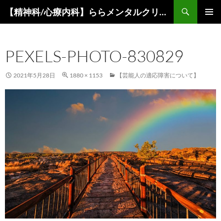
コ
検
【精神科/心療内科】ららメンタルクリニック
ン
索
メインメ
テ
ニュー
ン
PEXELS-PHOTO-830829
ツ
へ
ス
2021年5月28日
1880 × 1153
【芸能人の適応障害について】
キ
ッ
プ