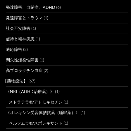
発達障害、自閉症、ADHD
(6)
発達障害とトラウマ
(1)
社会不安障害
(1)
虐待と精神疾患
(1)
適応障害
(2)
間欠性爆発性障害
(1)
高プロラクチン血症
(2)
【薬物療法】
(67)
《NRI（ADHD治療薬）》
(1)
ストラテラ®/アトモキセチン
(1)
《オレキシン受容体拮抗薬（睡眠薬）》
(1)
ベルソムラ®/スボレキサント
(1)