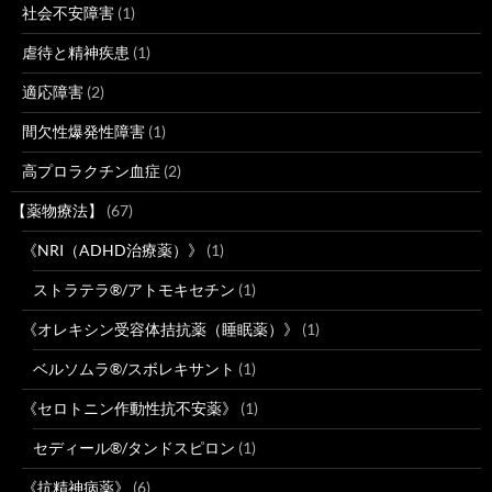
社会不安障害
(1)
虐待と精神疾患
(1)
適応障害
(2)
間欠性爆発性障害
(1)
高プロラクチン血症
(2)
【薬物療法】
(67)
《NRI（ADHD治療薬）》
(1)
ストラテラ®/アトモキセチン
(1)
《オレキシン受容体拮抗薬（睡眠薬）》
(1)
ベルソムラ®/スボレキサント
(1)
《セロトニン作動性抗不安薬》
(1)
セディール®/タンドスピロン
(1)
《抗精神病薬》
(6)