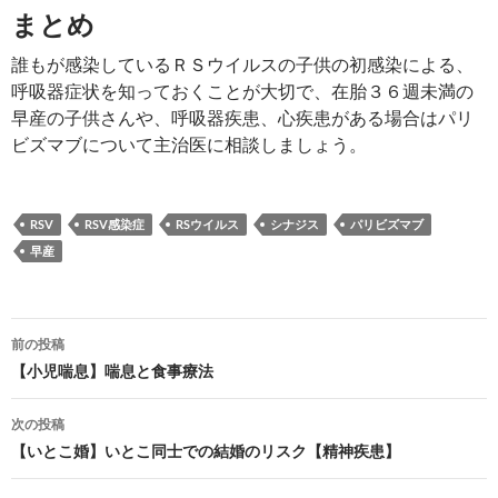
まとめ
誰もが感染しているＲＳウイルスの子供の初感染による、
呼吸器症状を知っておくことが大切で、在胎３６週未満の
早産の子供さんや、呼吸器疾患、心疾患がある場合はパリ
ビズマブについて主治医に相談しましょう。
RSV
RSV感染症
RSウイルス
シナジス
パリビズマブ
早産
投
前の投稿
稿
【小児喘息】喘息と食事療法
ナ
次の投稿
ビ
【いとこ婚】いとこ同士での結婚のリスク【精神疾患】
ゲ