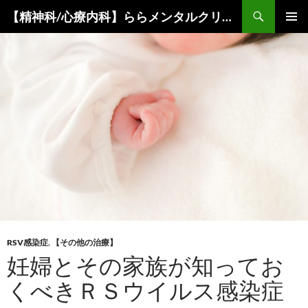
コ
検
【精神科/心療内科】ららメンタルクリニック
ン
索
メインメ
テ
ニュー
ン
ツ
へ
ス
キ
ッ
プ
RSV感染症
,
【その他の治療】
妊婦とその家族が知ってお
くべきＲＳウイルス感染症