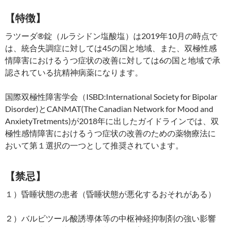
【特徴】
ラツーダ®錠（ルラシドン塩酸塩）は2019年10月の時点で
は、統合失調症に対しては45の国と地域、また、双極性感
情障害におけるうつ症状の改善に対しては6の国と地域で承
認されている抗精神病薬になります。
国際双極性障害学会（ISBD:International Society for Bipolar
Disorder)とCANMAT(The Canadian Network for Mood and
AnxietyTretments)が2018年に出したガイドラインでは、双
極性感情障害におけるうつ症状の改善のための薬物療法に
おいて第１選択の一つとして推奨されています。
【禁忌】
１）昏睡状態の患者（昏睡状態が悪化するおそれがある）
２）バルビツール酸誘導体等の中枢神経抑制剤の強い影響