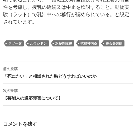
性を考慮し、授乳の継続又は中止を検討すること。動物実
験（ラット）で乳汁中への移行が認められている。と設定
されています。
ラツーダ
ルラシドン
双極性障害
抗精神病薬
統合失調症
投
前の投稿
稿
「死にたい」と相談された時どうすればいいのか
ナ
次の投稿
ビ
【芸能人の適応障害について】
ゲ
ー
コメントを残す
シ