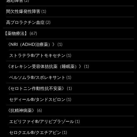
適応障害
(2)
間欠性爆発性障害
(1)
高プロラクチン血症
(2)
【薬物療法】
(67)
《NRI（ADHD治療薬）》
(1)
ストラテラ®/アトモキセチン
(1)
《オレキシン受容体拮抗薬（睡眠薬）》
(1)
ベルソムラ®/スボレキサント
(1)
《セロトニン作動性抗不安薬》
(1)
セディール®/タンドスピロン
(1)
《抗精神病薬》
(6)
エビリファイ®/アリピプラゾール
(1)
セロクエル®/クエチアピン
(1)