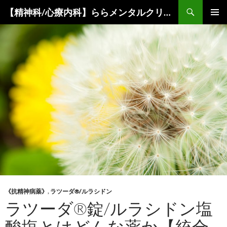
コ
検
【精神科/心療内科】ららメンタルクリニック
ン
索
メインメ
テ
ニュー
ン
ツ
へ
ス
キ
ッ
プ
《抗精神病薬》
,
ラツーダ®/ルラシドン
ラツーダ®錠/ルラシドン塩
酸塩とはどんな薬か【統合