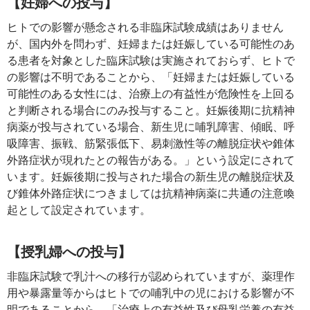
【妊婦への投与】
ヒトでの影響が懸念される非臨床試験成績はありません
が、国内外を問わず、妊婦または妊娠している可能性のあ
る患者を対象とした臨床試験は実施されておらず、ヒトで
の影響は不明であることから、「妊婦または妊娠している
可能性のある女性には、治療上の有益性が危険性を上回る
と判断される場合にのみ投与すること。妊娠後期に抗精神
病薬が投与されている場合、新生児に哺乳障害、傾眠、呼
吸障害、振戦、筋緊張低下、易刺激性等の離脱症状や錐体
外路症状が現れたとの報告がある。」という設定にされて
います。妊娠後期に投与された場合の新生児の離脱症状及
び錐体外路症状につきましては抗精神病薬に共通の注意喚
起として設定されています。
【授乳婦への投与】
非臨床試験で乳汁への移行が認められていますが、薬理作
用や暴露量等からはヒトでの哺乳中の児における影響が不
明であることから、「治療上の有益性及び母乳栄養の有益