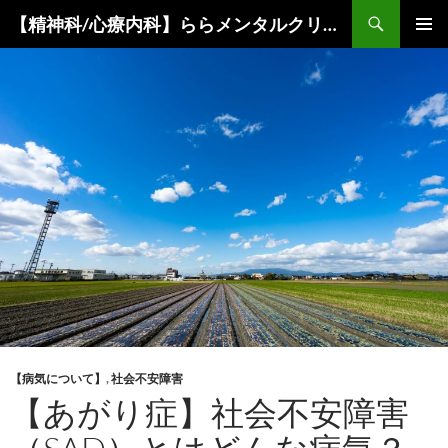
コ
検
【精神科/心療内科】ららメンタルクリニック
ン
索
メインメ
テ
ニュー
ン
ツ
へ
ス
キ
ッ
プ
【病気について】
,
社会不安障害
【あがり症】社会不安障害