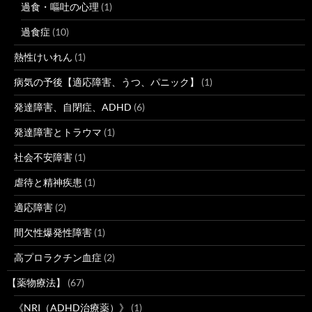
過食・嘔吐の心理
(1)
過食症
(10)
熱性けいれん
(1)
病気の予後【適応障害、うつ、パニック】
(1)
発達障害、自閉症、ADHD
(6)
発達障害とトラウマ
(1)
社会不安障害
(1)
虐待と精神疾患
(1)
適応障害
(2)
間欠性爆発性障害
(1)
高プロラクチン血症
(2)
【薬物療法】
(67)
《NRI（ADHD治療薬）》
(1)