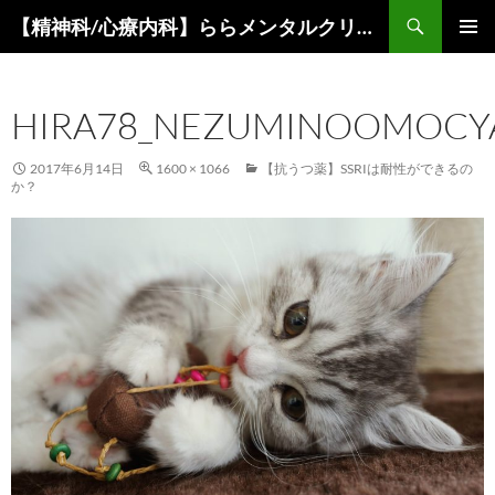
コ
検
【精神科/心療内科】ららメンタルクリニック
ン
索
メインメ
テ
ニュー
ン
HIRA78_NEZUMINOOMOCY
ツ
へ
ス
2017年6月14日
1600 × 1066
【抗うつ薬】SSRIは耐性ができるの
か？
キ
ッ
プ