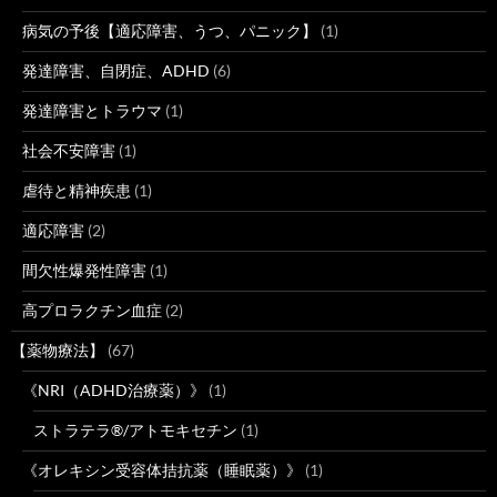
病気の予後【適応障害、うつ、パニック】
(1)
発達障害、自閉症、ADHD
(6)
発達障害とトラウマ
(1)
社会不安障害
(1)
虐待と精神疾患
(1)
適応障害
(2)
間欠性爆発性障害
(1)
高プロラクチン血症
(2)
【薬物療法】
(67)
《NRI（ADHD治療薬）》
(1)
ストラテラ®/アトモキセチン
(1)
《オレキシン受容体拮抗薬（睡眠薬）》
(1)