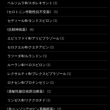
ベルソムラ®/スボレキサント
(1)
《セロトニン作動性抗不安薬》
(1)
セディール®/タンドスピロン
(1)
《抗精神病薬》
(6)
エビリファイ®/アリピプラゾール
(1)
セロクエル®/クエチアピン
(1)
ラツーダ®/ルラシドン
(1)
ルーラン®/ペロスピロン
(1)
レクサルティ®/ブレクスピプラゾール
(1)
ロナセン®/ブロナンセリン
(1)
《過敏性腸症候群治療薬》
(1)
リンゼス®/リナクロチド
(1)
《非ベンゾジアゼピン系睡眠薬》
(2)