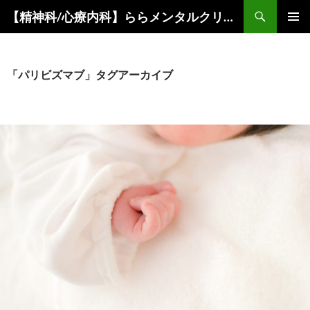
コ
検
【精神科/心療内科】ららメンタルクリニック
ン
索
メインメ
テ
ニュー
ン
ツ
「パリビズマブ」タグアーカイブ
へ
ス
キ
ッ
プ