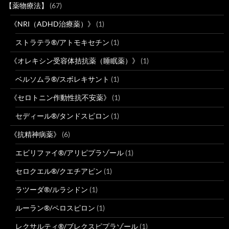
【薬物療法】
(67)
《NRI（ADHD治療薬）》
(1)
ストラテラ®/アトモキセチン
(1)
《オレキシン受容体拮抗薬（睡眠薬）》
(1)
ベルソムラ®/スボレキサント
(1)
《セロトニン作動性抗不安薬》
(1)
セディール®/タンドスピロン
(1)
《抗精神病薬》
(6)
エビリファイ®/アリピプラゾール
(1)
セロクエル®/クエチアピン
(1)
ラツーダ®/ルラシドン
(1)
ルーラン®/ペロスピロン
(1)
レクサルティ®/ブレクスピプラゾール
(1)