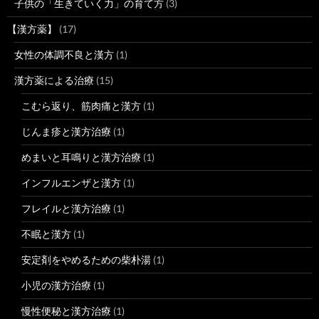
子供の「生きていく力」の育て方
(3)
【漢方薬】
(17)
女性の体調不良と漢方
(1)
漢方薬による治療
(15)
こむら返り、筋肉痛と漢方
(1)
じんま疹と漢方治療
(1)
めまいと耳鳴りと漢方治療
(1)
インフルエンザと漢方
(1)
フレイルと漢方治療
(1)
不眠と漢方
(1)
安定剤をやめるための柴朴湯
(1)
小児の漢方治療
(1)
慢性便秘と漢方治療
(1)