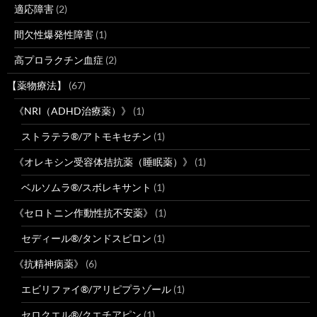
適応障害
(2)
間欠性爆発性障害
(1)
高プロラクチン血症
(2)
【薬物療法】
(67)
《NRI（ADHD治療薬）》
(1)
ストラテラ®/アトモキセチン
(1)
《オレキシン受容体拮抗薬（睡眠薬）》
(1)
ベルソムラ®/スボレキサント
(1)
《セロトニン作動性抗不安薬》
(1)
セディール®/タンドスピロン
(1)
《抗精神病薬》
(6)
エビリファイ®/アリピプラゾール
(1)
セロクエル®/クエチアピン
(1)