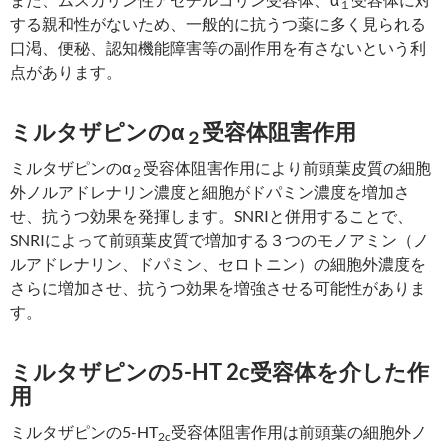
１
する親和性がないため、一般的に抗うつ薬に多く見られる
口渇、便秘、認知機能障害等の副作用を有さないという利
点があります。
ミルタザピンのα
受容体阻害作用
２
ミルタザピンのα
受容体阻害作用により前頭葉皮質の細胞
２
外ノルアドレナリン濃度と細胞がドパミン濃度を増加さ
せ、抗うつ効果を発揮します。SNRIと併用することで、
SNRIによって前頭葉皮質で増加する３つのモノアミン（ノ
ルアドレナリン、ドパミン、セロトニン）の細胞外濃度を
さらに増加させ、抗うつ効果を増強させる可能性がありま
す。
ミルタザピンの5-HT 2c受容体を介した作
用
ミルタザピンの5-HT
受容体阻害作用は前頭葉の細胞外ノ
2c