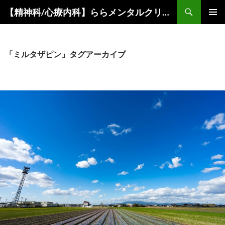
コ
検
【精神科/心療内科】ららメンタルクリニック
ン
索
メインメ
テ
ニュー
ン
ツ
「ミルタザピン」タグアーカイブ
へ
ス
キ
ッ
プ