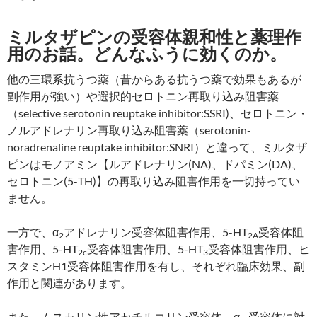
ミルタザピンの受容体親和性と薬理作
用のお話。どんなふうに効くのか。
他の三環系抗うつ薬（昔からある抗うつ薬で効果もあるが
副作用が強い）や選択的セロトニン再取り込み阻害薬
（selective serotonin reuptake inhibitor:SSRI)、セロトニン・
ノルアドレナリン再取り込み阻害薬（serotonin-
noradrenaline reuptake inhibitor:SNRI）と違って、ミルタザ
ピンはモノアミン【ルアドレナリン(NA)、ドパミン(DA)、
セロトニン(5-TH)】の再取り込み阻害作用を一切持ってい
ません。
一方で、α
アドレナリン受容体阻害作用、5-HT
受容体阻
2
2A
害作用、5-HT
受容体阻害作用、5-HT
受容体阻害作用、ヒ
2c
3
スタミンH1受容体阻害作用を有し、それぞれ臨床効果、副
作用と関連があります。
また、ムスカリン性アセチルコリン受容体、α
受容体に対