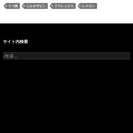
うつ病
ミルタザピン
リフレックス
レメロン
サイト内検索
検
索: