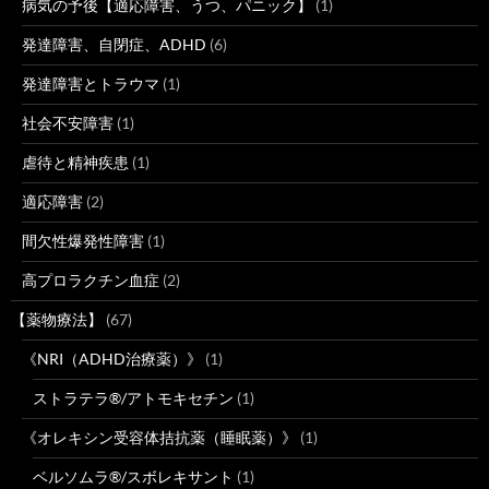
病気の予後【適応障害、うつ、パニック】
(1)
発達障害、自閉症、ADHD
(6)
発達障害とトラウマ
(1)
社会不安障害
(1)
虐待と精神疾患
(1)
適応障害
(2)
間欠性爆発性障害
(1)
高プロラクチン血症
(2)
【薬物療法】
(67)
《NRI（ADHD治療薬）》
(1)
ストラテラ®/アトモキセチン
(1)
《オレキシン受容体拮抗薬（睡眠薬）》
(1)
ベルソムラ®/スボレキサント
(1)