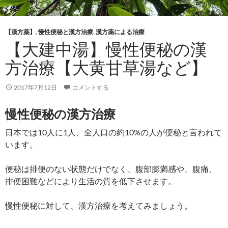
【漢方薬】
,
慢性便秘と漢方治療
,
漢方薬による治療
【大建中湯】慢性便秘の漢
方治療【大黄甘草湯など】
2017年7月12日
コメントする
慢性便秘の漢方治療
日本では10人に1人、全人口の約10%の人が便秘と言われて
います。
便秘は排便のない状態だけでなく、腹部膨満感や、腹痛、
排便困難などにより生活の質を低下させます。
慢性便秘に対して、漢方治療を考えてみましょう。