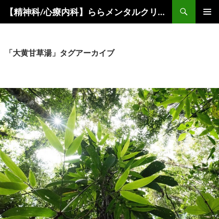
コ
検
【精神科/心療内科】ららメンタルクリニック
ン
索
メインメ
テ
ニュー
ン
ツ
「大黄甘草湯」タグアーカイブ
へ
ス
キ
ッ
プ