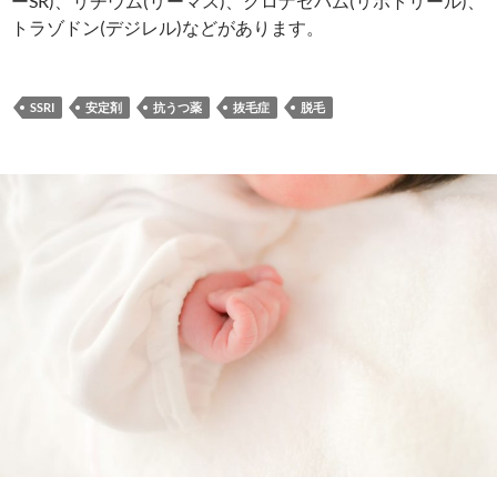
ーSR)、リチウム(リーマス)、クロナゼパム(リボトリール)、
トラゾドン(デジレル)などがあります。
SSRI
安定剤
抗うつ薬
抜毛症
脱毛