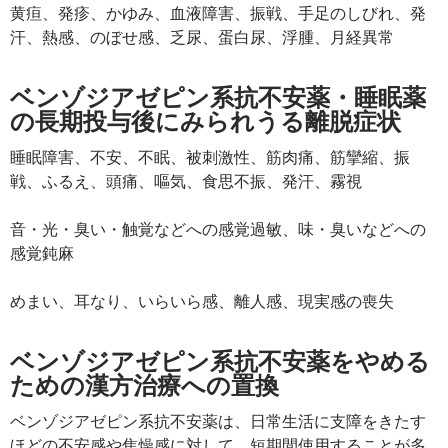
黄疸、発疹、かゆみ、血液障害、振戦、手足のしびれ、発
汗、熱感、のぼせ感、乏尿、蛋白尿、浮腫、月経異常
ベンゾジアゼピン系抗不安薬・睡眠薬
の長期投与後にみられうる離脱症状
睡眠障害、不安、不眠、被刺激性、筋肉痛、筋攣縮、振
戦、ふるえ、頭痛、嘔気、食思不振、発汗、霧視
音・光・臭い・触覚などへの感覚過敏、味・臭いなどへの
感覚鈍麻
めまい、耳なり、いらいら感、離人感、現実感の喪失
ベンゾジアゼピン系抗不安薬をやめる
ための漢方治療への置換
ベンゾジアゼピン系抗不安薬は、日常生活に支障をきたす
ほどの不安感や焦燥感に対して、短期間使用することが多