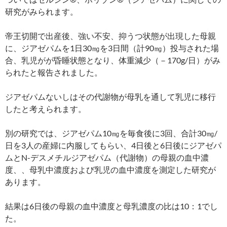
研究がみられます。
帝王切開で出産後、強い不安、抑うつ状態が出現した母親
に、ジアゼパムを1日30㎎を3日間（計90㎎）投与された場
合、乳児がが昏睡状態となり、体重減少（－170g/日）がみ
られたと報告されました。
ジアゼパムないしはその代謝物が母乳を通して乳児に移行
したと考えられます。
別の研究では、ジアゼパム10㎎を毎食後に3回、合計30㎎/
日を3人の産婦に内服してもらい、4日後と6日後にジアゼパ
ムとN-デスメチルジアゼパム（代謝物）の母親の血中濃
度、、母乳中濃度および乳児の血中濃度を測定した研究が
あります。
結果は6日後の母親の血中濃度と母乳濃度の比は10：1でし
た。