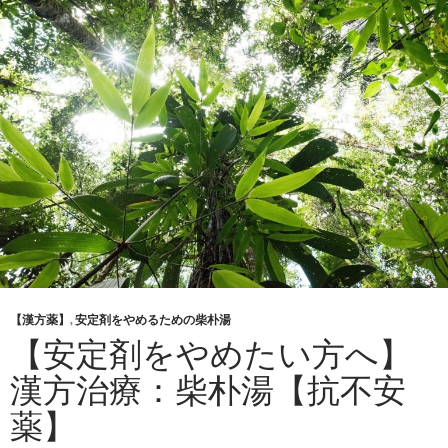
【漢方薬】
,
安定剤をやめるための柴朴湯
【安定剤をやめたい方へ】
漢方治療：柴朴湯【抗不安
薬】