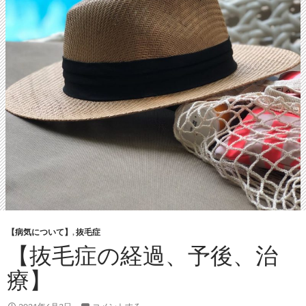
【病気について】
,
抜毛症
【抜毛症の経過、予後、治
療】