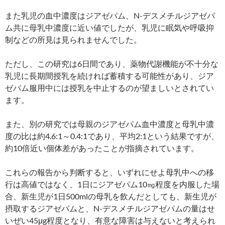
また乳児の血中濃度はジアゼパム、N-デスメチルジアゼパ
ム共に母乳中濃度に近い値でしたが、乳児に眠気や呼吸抑
制などの所見は見られませんでした。
ただし、この研究は6日間であり、薬物代謝機能が不十分な
乳児に長期間授乳を続ければ蓄積する可能性があり、ジア
ゼパム服用中には授乳を中止するのが望ましいとされてい
ます。
また、別の研究では母親のジアゼパム血中濃度と母乳中濃
度の比は約4.6:1～0.4:1であり、平均2:1という結果ですが、
約10倍近い個体差があったことが指摘されています。
これらの報告から判断すると、いずれにせよ母乳中への移
行は高値ではなく、1日にジアゼパム10㎎程度を内服した場
合、新生児が1日500mlの母乳を飲んだとしても、新生児が
摂取するジアゼパムと、N-デスメチルジアゼパムの量はせ
いぜい45μg程度となり、有意な障害は与えないと考えられ