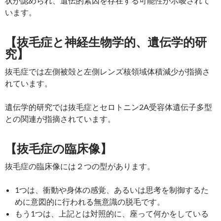
状が認められ、遺伝的素因を存在する可能性が示唆されて
います。
【
抜毛症と
神経生物学的
、遺伝
学的研
究】
抜毛症では左側被殻と左側レンズ核領域体積減少が指摘さ
れています。
遺伝学的研究では抜毛症とセロトニン2A受容体遺伝子多型
との関連が指摘されています。
【抜毛症の臨床像】
抜毛症の臨床像には２つの型があります。
1つは、衝動や身体の感覚、あるいは思考を制御するた
めに意図的に行われる無意識の脱毛です。
もう1つは、上記とは対照的に、座って何かをしている