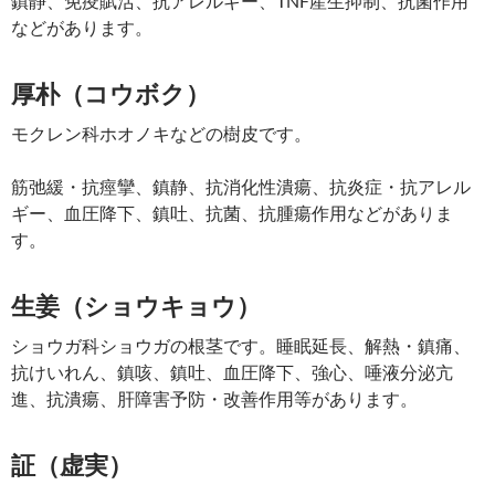
鎮静、免疫賦活、抗アレルギー、TNF産生抑制、抗菌作用
などがあります。
厚朴（コウボク）
モクレン科ホオノキなどの樹皮です。
筋弛緩・抗痙攣、鎮静、抗消化性潰瘍、抗炎症・抗アレル
ギー、血圧降下、鎮吐、抗菌、抗腫瘍作用などがありま
す。
生姜（ショウキョウ）
ショウガ科ショウガの根茎です。睡眠延長、解熱・鎮痛、
抗けいれん、鎮咳、鎮吐、血圧降下、強心、唾液分泌亢
進、抗潰瘍、肝障害予防・改善作用等があります。
証（虚実）