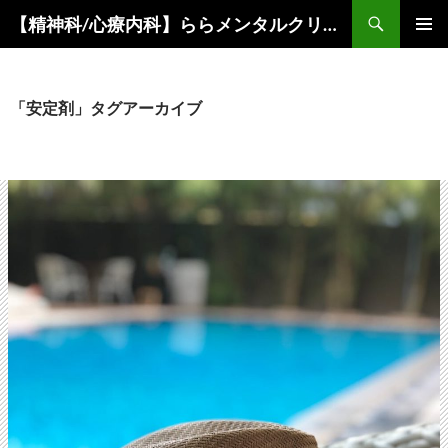
コ
検
【精神科/心療内科】ららメンタルクリニック
ン
索
メインメ
テ
ニュー
ン
ツ
「安定剤」タグアーカイブ
へ
ス
キ
ッ
プ