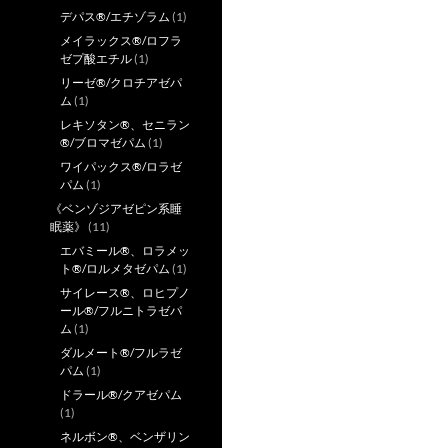
デパス®/エチゾラム
(1)
メイラックス®/ロフラ
ゼプ酸エチル
(1)
リーゼ®/クロチアゼパ
ム
(1)
レキソタン®、セニラン
®/ブロマゼパム
(1)
ワイパックス®/ロラゼ
パム
(1)
《ベンゾジアゼピン系睡
眠薬》
(11)
エバミール®、ロラメッ
ト®/ロルメタゼパム
(1)
サイレース®、ロヒプノ
ール®/フルニトラゼパ
ム
(1)
ダルメート®/フルラゼ
パム
(1)
ドラール®/クアゼパム
(1)
ネルボン®、ベンザリン