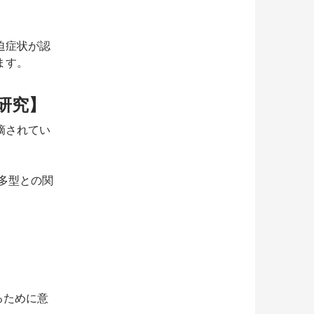
迫症状が認
ます。
研究】
摘されてい
多型との関
るために意