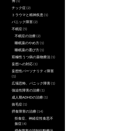
博
(1)
チック症
(2)
トラウマと精神疾患
(1)
パニック障害
(2)
不眠症
(5)
不眠症の治療
(2)
睡眠薬のやめ方
(1)
睡眠薬の選び方
(1)
双極性うつ病の薬物療法
(1)
妄想への対応
(1)
妄想性パーソナリティ障害
(1)
広場恐怖、パニック障害
(1)
強迫性障害の治療
(1)
成人期ADHDの治療
(1)
抜毛症
(1)
摂食障害の治療
(14)
拒食症、神経症性食思不
振症
(4)
摂食障害の認知行動療法