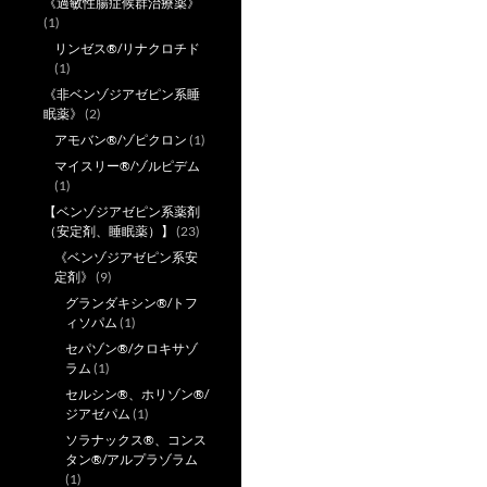
《過敏性腸症候群治療薬》
(1)
リンゼス®/リナクロチド
(1)
《非ベンゾジアゼピン系睡
眠薬》
(2)
アモバン®/ゾピクロン
(1)
マイスリー®/ゾルピデム
(1)
【ベンゾジアゼピン系薬剤
（安定剤、睡眠薬）】
(23)
《ベンゾジアゼピン系安
定剤》
(9)
グランダキシン®/トフ
ィソパム
(1)
セパゾン®/クロキサゾ
ラム
(1)
セルシン®、ホリゾン®/
ジアゼパム
(1)
ソラナックス®、コンス
タン®/アルプラゾラム
(1)