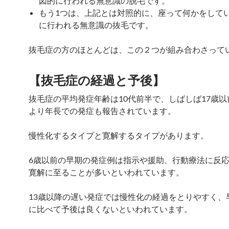
図的に行われる無意識の脱毛です。
もう1つは、上記とは対照的に、座って何かをして
に行われる無意識の抜毛です。
抜毛症の方のほとんどは、この２つが組み合わさって
【
抜毛症の
経過と予後】
抜毛症の平均発症年齢は10代前半で、しばしば17歳
より年長での発症も報告されています。
慢性化するタイプと寛解するタイプがあります。
6歳以前の早期の発症例は指示や援助、行動療法に反
寛解に至ることが多いといわれています。
13歳以降の遅い発症では慢性化の経過をとりやすく、
に比べて予後は良くないといわれています。