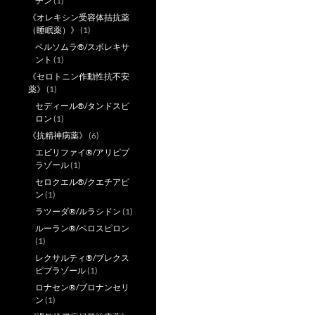
チン
(1)
《オレキシン受容体拮抗薬
（睡眠薬）》
(1)
ベルソムラ®/スボレキサ
ント
(1)
《セロトニン作動性抗不安
薬》
(1)
セディール®/タンドスピ
ロン
(1)
《抗精神病薬》
(6)
エビリファイ®/アリピプ
ラゾール
(1)
セロクエル®/クエチアピ
ン
(1)
ラツーダ®/ルラシドン
(1)
ルーラン®/ペロスピロン
(1)
レクサルティ®/ブレクス
ピプラゾール
(1)
ロナセン®/ブロナンセリ
ン
(1)