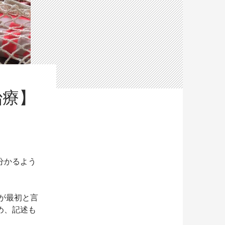
治療】
分かるよう
のが最初と言
め、記述も