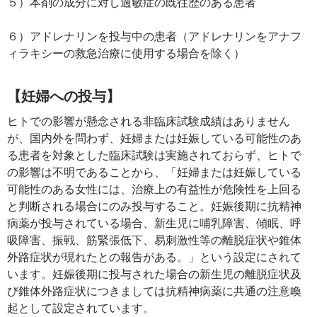
５）本剤の成分に対し過敏症の既往歴のある患者
６）アドレナリンを投与中の患者（アドレナリンをアナフ
ィラキシーの救急治療に使用する場合を除く）
【妊婦への投与】
ヒトでの影響が懸念される非臨床試験成績はありません
が、国内外を問わず、妊婦または妊娠している可能性のあ
る患者を対象とした臨床試験は実施されておらず、ヒトで
の影響は不明であることから、「妊婦または妊娠している
可能性のある女性には、治療上の有益性が危険性を上回る
と判断される場合にのみ投与すること。妊娠後期に抗精神
病薬が投与されている場合、新生児に哺乳障害、傾眠、呼
吸障害、振戦、筋緊張低下、易刺激性等の離脱症状や錐体
外路症状が現れたとの報告がある。」という設定にされて
います。妊娠後期に投与された場合の新生児の離脱症状及
び錐体外路症状につきましては抗精神病薬に共通の注意喚
起として設定されています。