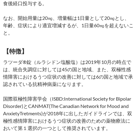
食後経口投与する。
なお、開始用量は20㎎、増量幅は1日量として20㎎とし、
年齢、症状により適宜増減するが、1日量60㎎を超えないこ
と。
【特徴】
ラツーダ®錠（ルラシドン塩酸塩）は2019年10月の時点で
は、統合失調症に対しては45の国と地域、また、双極性感
情障害におけるうつ症状の改善に対しては6の国と地域で承
認されている抗精神病薬になります。
国際双極性障害学会（ISBD:International Society for Bipolar
Disorder)とCANMAT(The Canadian Network for Mood and
AnxietyTretments)が2018年に出したガイドラインでは、双
極性感情障害におけるうつ症状の改善のための薬物療法に
おいて第１選択の一つとして推奨されています。