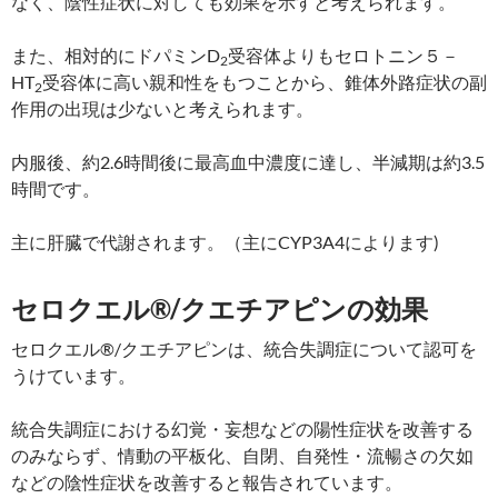
なく、陰性症状に対しても効果を示すと考えられます。
また、相対的にドパミンD
受容体よりもセロトニン５－
2
HT
受容体に高い親和性をもつことから、錐体外路症状の副
2
作用の出現は少ないと考えられます。
内服後、約2.6時間後に最高血中濃度に達し、半減期は約3.5
時間です。
主に肝臓で代謝されます。（主にCYP3A4によります)
セロクエル®/クエチアピンの効果
セロクエル®/クエチアピンは、統合失調症について認可を
うけています。
統合失調症における幻覚・妄想などの陽性症状を改善する
のみならず、情動の平板化、自閉、自発性・流暢さの欠如
などの陰性症状を改善すると報告されています。