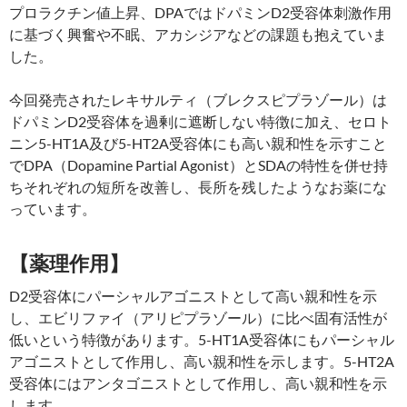
プロラクチン値上昇、DPAではドパミンD2受容体刺激作用
に基づく興奮や不眠、アカシジアなどの課題も抱えていま
した。
今回発売されたレキサルティ（ブレクスピプラゾール）は
ドパミンD2受容体を過剰に遮断しない特徴に加え、セロト
ニン5-HT1A及び5-HT2A受容体にも高い親和性を示すこと
でDPA（Dopamine Partial Agonist）とSDAの特性を併せ持
ちそれぞれの短所を改善し、長所を残したようなお薬にな
っています。
【薬理作用】
D2受容体にパーシャルアゴニストとして高い親和性を示
し、エビリファイ（アリピプラゾール）に比べ固有活性が
低いという特徴があります。5-HT1A受容体にもパーシャル
アゴニストとして作用し、高い親和性を示します。5-HT2A
受容体にはアンタゴニストとして作用し、高い親和性を示
します。