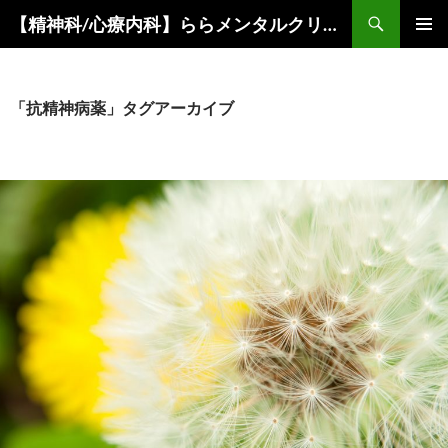
コ
検
【精神科/心療内科】ららメンタルクリニック
ン
索
メインメ
テ
ニュー
ン
ツ
「抗精神病薬」タグアーカイブ
へ
ス
キ
ッ
プ