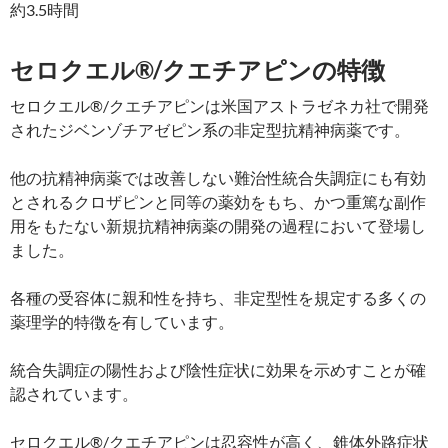
約3.5時間
セロクエル®/クエチアピンの特徴
セロクエル®/クエチアピンは米国アストラゼネカ社で開発
されたジベンゾチアゼピン系の非定型抗精神病薬です。
他の抗精神病薬では改善しない難治性統合失調症にも有効
とされるクロザピンと同等の薬効をもち、かつ重篤な副作
用をもたない新規抗精神病薬の開発の過程において登場し
ました。
各種の受容体に親和性を持ち、非定型性を規定する多くの
薬理学的特徴を有しています。
統合失調症の陽性および陰性症状に効果を示めすことが確
認されています。
セロクエル®/クエチアピンは忍容性が高く、錐体外路症状