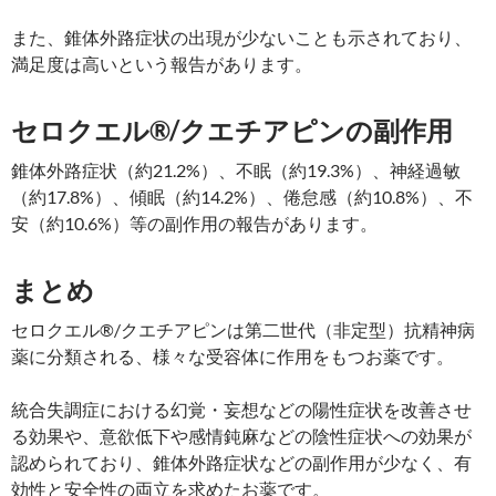
また、錐体外路症状の出現が少ないことも示されており、
満足度は高いという報告があります。
セロクエル®/クエチアピンの副作用
錐体外路症状（約21.2%）、不眠（約19.3%）、神経過敏
（約17.8%）、傾眠（約14.2%）、倦怠感（約10.8%）、不
安（約10.6%）等の副作用の報告があります。
まとめ
セロクエル®/クエチアピンは第二世代（非定型）抗精神病
薬に分類される、様々な受容体に作用をもつお薬です。
統合失調症における幻覚・妄想などの陽性症状を改善させ
る効果や、意欲低下や感情鈍麻などの陰性症状への効果が
認められており、錐体外路症状などの副作用が少なく、有
効性と安全性の両立を求めたお薬です。