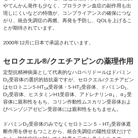
やてんかん発作も少なく、プロラクチン血症の副作用も出
現しにくいなどの特徴が、コンプライアンスの確保につな
がり、統合失調症の再燃、再発を予防し、QOLを上げるこ
とが期待されています。
2000年12月に日本で承認されています。
セロクエル®/クエチアピンの薬理作用
定型抗精神病薬として代表的なハロペリドールはドパミン
D
受容体の選択的拮抗薬ですが、セロクエル/クエチアピン
2
はセロトニン5-HT
受容体・5-HT
受容体、ドパミンD
、
1A
2
1
D
受容体、ヒスタミンH1受容体、アドレナリンα
、α
受
2
１
２
容体に親和性をもち、コリン作動性ムスカリン受容体およ
びベンゾジアゼピン受容体には親和性をもちません。
ドパミンD
受容体のみでなくセロトニン５－HT
受容体遮
2
2
断作用を併せもつことから、統合失調症の陽性症状だけで