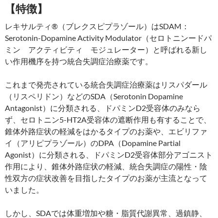
【特徴】
レキサルティ®（ブレクスピプラゾール）はSDAM：
Serotonin-Dopamine Activity Modulator（セロトニンードパ
ミン アクティビティ モジュレーター）と呼ばれる新し
い作用機序を持つ統合失調症治療薬です。
これまで発売されている統合失調症治療薬はリスパダール
（リスペリドン）などのSDA（Serotonin Dopamine
Antagonist）に分類される、ドパミンD2受容体のみなら
ず、セロトニン5-HT2A受容体の遮断作用も有することで、
錐体外路症状の軽減をはかるタイプのお薬や、エビリファ
イ（アリピプラゾール）のDPA（Dopamine Partial
Agonist）に分類される、ドパミンD2受容体部分アゴニスト
作用により、錐体外路症状の軽減、統合失調症の陽性・陰
性双方の症状改善を目指したタイプのお薬が主流となって
いました。
しかし、SDAでは体重増加や糖・脂質代謝異常、過鎮静、