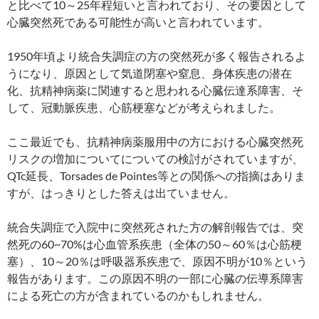
と比べて10～25年程短いと言われており、その要因として
心臓突然死である可能性が高いと言われています。
1950年頃より統合失調症の方の突然死が多く報告されるよ
うになり、原因として気道閉塞や窒息、身体疾患の潜在
化、抗精神病薬に関連すると思われる心臓伝達系障害、そ
して、冠動脈疾患、心筋梗塞などが考えられました。
ここ最近でも、抗精神病薬服用中の方における心臓突然死
リスクの増加についてについての検討がされていますが、
QTc延長、Torsades de Pointes等との関係への指摘はありま
すが、はっきりとした答えは出ていません。
統合失調症で入院中に突然死された方の解剖報告では、突
然死の60~70%は心血管系疾患（全体の50～60％は心筋梗
塞）、10～20％は呼吸器系疾患で、原因不明が10％という
報告があります。この原因不明の一部に心臓の伝導系障害
による死亡の方が含まれているのかもしれません。