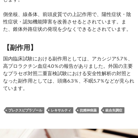
側坐核、線条体、前頭皮質での上記作用で、陽性症状・陰
性症状・認知機能障害を改善させるとされています。ま
た、錐体外路症状の発現を少なくできるとされています。
【副作用】
国内臨床試験における副作用としては、アカシジア5.7％、
高プロラクチン血症4.0％の報告がありました。外国の主要
なプラセボ対照二重盲検試験における安全性解析の対照と
なった副作用としては、頭痛6.3％、不眠5.7％などが見られ
ています。
ブレクスピプラゾール
レキサルティ
抗精神病薬
統合失調症