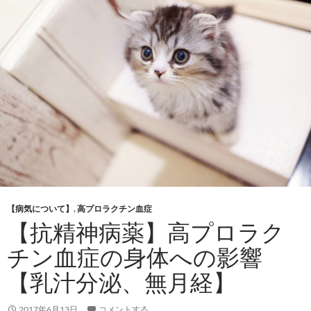
【病気について】
,
高プロラクチン血症
【抗精神病薬】高プロラク
チン血症の身体への影響
【乳汁分泌、無月経】
2017年6月13日
コメントする