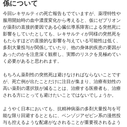
係について
今回レキサルティの死亡報告もでていますが、薬理特性や
服用開始時の血中濃度変化から考えると、仮にゼプリオン
が薬剤の直接的要因である心臓伝導系障害による突然死に
影響をしていたとしても、レキサルティが同様の突然死を
もたらすほどの直接的な影響を与えている可能性は低く、
多剤大量投与が関係していたり、他の身体的疾患の要因が
あったのかを注意深く観察し、実際のリスクを見極めてい
く必要があると思われます。
もちろん薬剤性の突然死は避けなければならないことです
が、死亡例が出たことだけに注目が集まり、治療有効性の
高い薬剤の選択肢が減ることは、治療する医療者も、治療
される方にとっても避けたいことではないでしょうか。
ようやく日本においても、抗精神病薬の多剤大量投与を可
能な限り回避するとともに、ベンゾジアゼピン系の漫然投
与も控えるような配慮がなされることが重要視されるよう