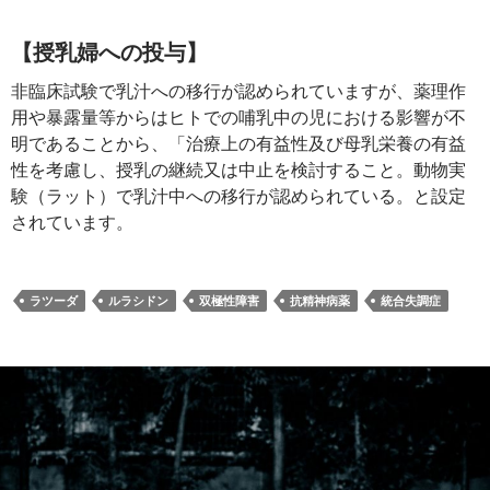
【授乳婦への投与】
非臨床試験で乳汁への移行が認められていますが、薬理作
用や暴露量等からはヒトでの哺乳中の児における影響が不
明であることから、「治療上の有益性及び母乳栄養の有益
性を考慮し、授乳の継続又は中止を検討すること。動物実
験（ラット）で乳汁中への移行が認められている。と設定
されています。
ラツーダ
ルラシドン
双極性障害
抗精神病薬
統合失調症