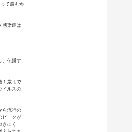
とって最も怖
Ｖ感染症は
し、伝播す
後１歳まで
ウイルスの
から流行の
のピークが
つきにく
考えられま