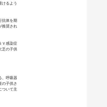
避けるよう
行抗体を期
が推奨され
ＳＶ感染症
欠乏の子供
る、呼吸器
産の子供さ
について主