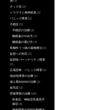
博
(1)
チック症
(2)
トラウマと精神疾患
(1)
パニック障害
(2)
不眠症
(5)
不眠症の治療
(2)
睡眠薬のやめ方
(1)
睡眠薬の選び方
(1)
双極性うつ病の薬物療法
(1)
妄想への対応
(1)
妄想性パーソナリティ障害
(1)
広場恐怖、パニック障害
(1)
強迫性障害の治療
(1)
成人期ADHDの治療
(1)
抜毛症
(1)
摂食障害の治療
(14)
拒食症、神経症性食思不
振症
(4)
摂食障害の認知行動療法