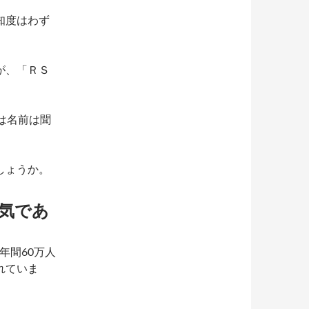
知度はわず
が、「ＲＳ
は名前は聞
。
しょうか。
気であ
る
年間60万人
れていま