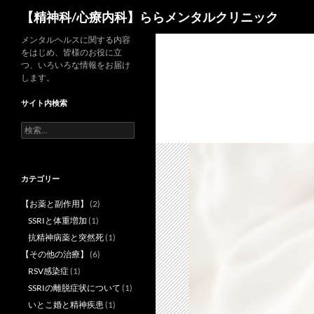
検
【精神科/心療内科】ららメンタルクリニック
索
コ
メンタルヘルスに関する内容
をはじめ、皆様のお役に立
ン
つ、いろいろな情報をお届け
テ
します。
ン
サイト内検索
ツ
へ
検
索:
ス
キ
ッ
カテゴリー
プ
【お薬と副作用】
(2)
SSRIと体重増加
(1)
抗精神病薬と突然死
(1)
【その他の治療】
(6)
RSV感染症
(1)
SSRIの離脱症状について
(1)
いとこ婚と精神疾患
(1)