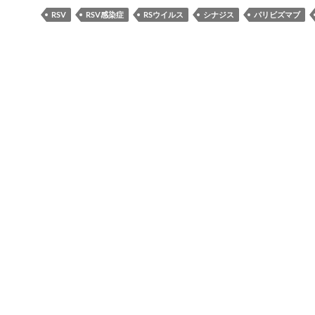
RSV
RSV感染症
RSウイルス
シナジス
パリビズマブ