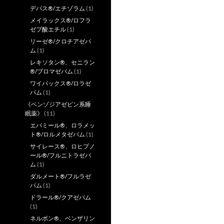
デパス®/エチゾラム
(1)
メイラックス®/ロフラ
ゼプ酸エチル
(1)
リーゼ®/クロチアゼパ
ム
(1)
レキソタン®、セニラン
®/ブロマゼパム
(1)
ワイパックス®/ロラゼ
パム
(1)
《ベンゾジアゼピン系睡
眠薬》
(11)
エバミール®、ロラメッ
ト®/ロルメタゼパム
(1)
サイレース®、ロヒプノ
ール®/フルニトラゼパ
ム
(1)
ダルメート®/フルラゼ
パム
(1)
ドラール®/クアゼパム
(1)
ネルボン®、ベンザリン