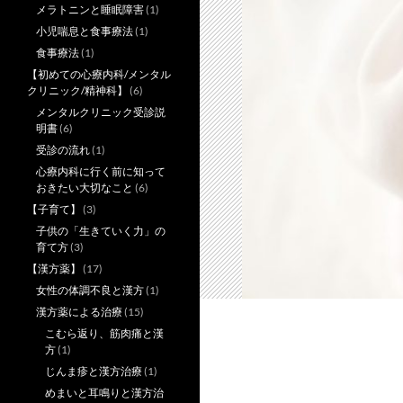
メラトニンと睡眠障害
(1)
小児喘息と食事療法
(1)
食事療法
(1)
【初めての心療内科/メンタル
クリニック/精神科】
(6)
メンタルクリニック受診説
明書
(6)
受診の流れ
(1)
心療内科に行く前に知って
おきたい大切なこと
(6)
【子育て】
(3)
子供の「生きていく力」の
育て方
(3)
【漢方薬】
(17)
女性の体調不良と漢方
(1)
漢方薬による治療
(15)
こむら返り、筋肉痛と漢
方
(1)
じんま疹と漢方治療
(1)
めまいと耳鳴りと漢方治