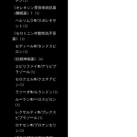
チン
(1)
《オレキシン受容体拮抗薬
（睡眠薬）》
(1)
ベルソムラ®/スボレキサ
ント
(1)
《セロトニン作動性抗不安
薬》
(1)
セディール®/タンドスピ
ロン
(1)
《抗精神病薬》
(6)
エビリファイ®/アリピプ
ラゾール
(1)
セロクエル®/クエチアピ
ン
(1)
ラツーダ®/ルラシドン
(1)
ルーラン®/ペロスピロン
(1)
レクサルティ®/ブレクス
ピプラゾール
(1)
ロナセン®/ブロナンセリ
ン
(1)