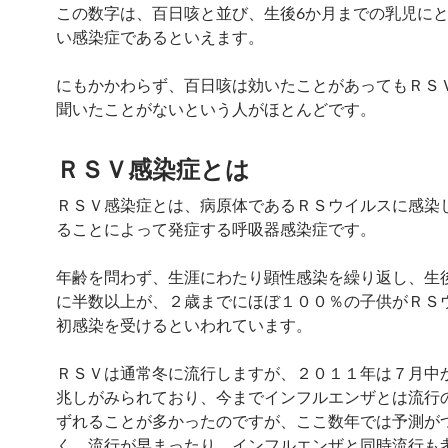
この数字は、百日咳と並び、生後6か月までの乳児に
い感染症であるといえます。
にもかかわらず、百日咳は効いたことがあってもＲＳ
聞いたことがないという人がほとんどです。
ＲＳＶ感染症とは
ＲＳＶ感染症とは、病原体であるＲＳウイルスに感染
ることによって発症する呼吸器感染症です。
年齢を問わず、生涯にわたり顕性感染を繰り返し、生
に半数以上が、２歳までにほぼ１００％の子供がＲＳ
初感染を受けるといわれています。
ＲＳＶは通常冬に流行しますが、２０１１年は７月中
兆しがみられており、今までインフルエンザとは流行
ずれることが多かったのですが、ここ数年では予測が
く、流行が早まったり、インフルエンザと同時流行も