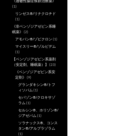
《過敏性腸症候群治療薬》
(1)
リンゼス®/リナクロチド
(1)
《非ベンゾジアゼピン系睡
眠薬》
(2)
アモバン®/ゾピクロン
(1)
マイスリー®/ゾルピデム
(1)
【ベンゾジアゼピン系薬剤
（安定剤、睡眠薬）】
(23)
《ベンゾジアゼピン系安
定剤》
(9)
グランダキシン®/トフ
ィソパム
(1)
セパゾン®/クロキサゾ
ラム
(1)
セルシン®、ホリゾン®/
ジアゼパム
(1)
ソラナックス®、コンス
タン®/アルプラゾラム
(1)