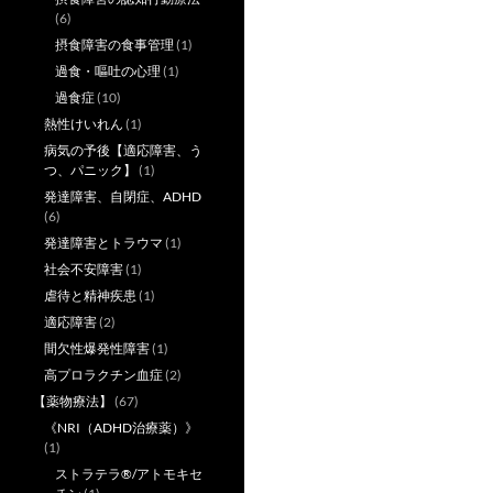
(6)
摂食障害の食事管理
(1)
過食・嘔吐の心理
(1)
過食症
(10)
熱性けいれん
(1)
病気の予後【適応障害、う
つ、パニック】
(1)
発達障害、自閉症、ADHD
(6)
発達障害とトラウマ
(1)
社会不安障害
(1)
虐待と精神疾患
(1)
適応障害
(2)
間欠性爆発性障害
(1)
高プロラクチン血症
(2)
【薬物療法】
(67)
《NRI（ADHD治療薬）》
(1)
ストラテラ®/アトモキセ