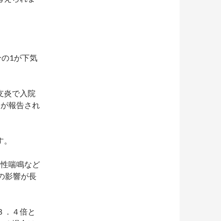
分の1が下気
支炎で入院
とが報告され
す。
復性喘鳴など
の影響が長
３．４倍と