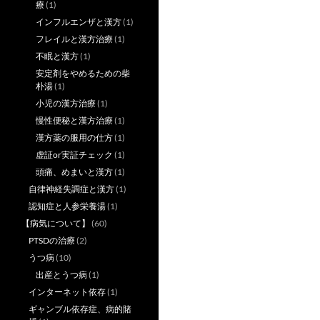
療
(1)
インフルエンザと漢方
(1)
フレイルと漢方治療
(1)
不眠と漢方
(1)
安定剤をやめるための柴
朴湯
(1)
小児の漢方治療
(1)
慢性便秘と漢方治療
(1)
漢方薬の服用の仕方
(1)
虚証or実証チェック
(1)
頭痛、めまいと漢方
(1)
自律神経失調症と漢方
(1)
認知症と人参栄養湯
(1)
【病気について】
(60)
PTSDの治療
(2)
うつ病
(10)
出産とうつ病
(1)
インターネット依存
(1)
ギャンブル依存症、病的賭