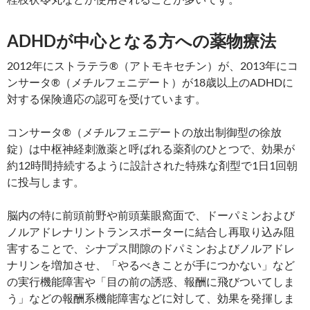
ADHDが中心となる方への薬物療法
2012年にストラテラ®（アトモキセチン）が、2013年にコ
ンサータ®（メチルフェニデート）が18歳以上のADHDに
対する保険適応の認可を受けています。
コンサータ®（メチルフェニデートの放出制御型の徐放
錠）は中枢神経刺激薬と呼ばれる薬剤のひとつで、効果が
約12時間持続するように設計された特殊な剤型で1日1回朝
に投与します。
脳内の特に前頭前野や前頭葉眼窩面で、ドーパミンおよび
ノルアドレナリントランスポーターに結合し再取り込み阻
害することで、シナプス間隙のドパミンおよびノルアドレ
ナリンを増加させ、「やるべきことが手につかない」など
の実行機能障害や「目の前の誘惑、報酬に飛びついてしま
う」などの報酬系機能障害などに対して、効果を発揮しま