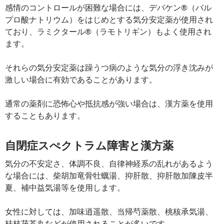
感情のコントロールが困難な場合には、デパケン®（バル
プロ酸ナトリウム）をはじめとする気分安定薬が使用され
ており、ラミクタール®（ラモトリギン）もよく使用され
ます。
それらの気分安定薬は躁うつ病のような気分の浮き沈みが
激しい場合に有効であることがあります。
通常の薬剤に恐怖心や抵抗感が強い場合は、漢方薬を使用
することもあります。
自閉症スぺクトラム障害と漢方薬
気分の不安定さ、体調不良、自律神経系の乱れがあるよう
な場合には、柴胡加竜骨牡蠣湯、抑肝散、抑肝散加陳皮半
夏、補中益気湯等を使用します。
女性に対しては、加味逍遥散、当帰芍薬散、桃核承気湯、
桂枝茯苓丸などが使用されることが多いです。