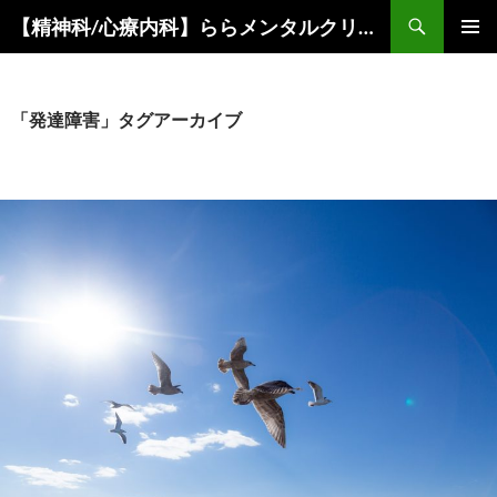
コ
検
【精神科/心療内科】ららメンタルクリニック
ン
索
メインメ
テ
ニュー
ン
ツ
「発達障害」タグアーカイブ
へ
ス
キ
ッ
プ