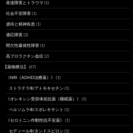
発達障害とトラウマ
(1)
社会不安障害
(1)
虐待と精神疾患
(1)
適応障害
(2)
間欠性爆発性障害
(1)
高プロラクチン血症
(2)
【薬物療法】
(67)
《NRI（ADHD治療薬）》
(1)
ストラテラ®/アトモキセチン
(1)
《オレキシン受容体拮抗薬（睡眠薬）》
(1)
ベルソムラ®/スボレキサント
(1)
《セロトニン作動性抗不安薬》
(1)
セディール®/タンドスピロン
(1)