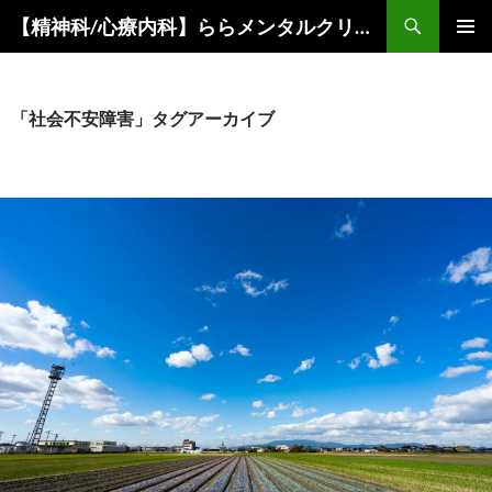
コ
検
【精神科/心療内科】ららメンタルクリニック
ン
索
メインメ
テ
ニュー
ン
ツ
「社会不安障害」タグアーカイブ
へ
ス
キ
ッ
プ