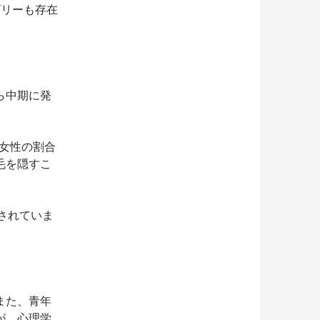
ゴリーも存在
ら中期に発
で女性の割合
毛を隠すこ
。
されていま
また、青年
が、心理学