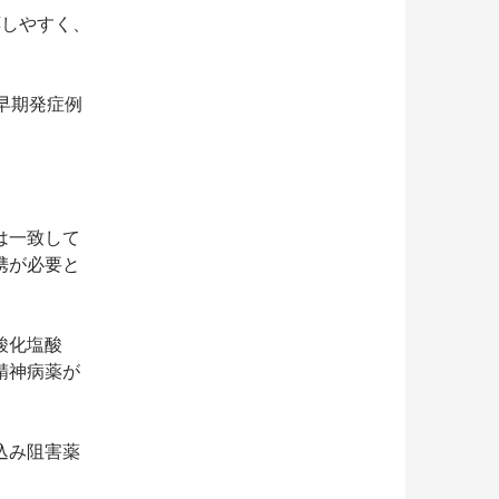
応しやすく、
早期発症例
は一致して
携が必要と
酸化塩酸
精神病薬が
込み阻害薬