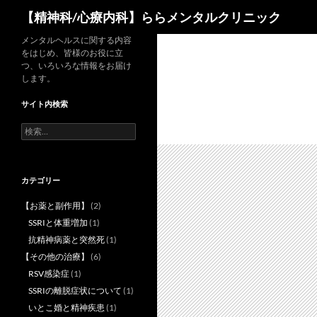
検
【精神科/心療内科】ららメンタルクリニック
索
コ
メンタルヘルスに関する内容
をはじめ、皆様のお役に立
ン
つ、いろいろな情報をお届け
テ
します。
ン
サイト内検索
ツ
へ
検
索:
ス
キ
ッ
カテゴリー
プ
【お薬と副作用】
(2)
SSRIと体重増加
(1)
抗精神病薬と突然死
(1)
【その他の治療】
(6)
RSV感染症
(1)
SSRIの離脱症状について
(1)
いとこ婚と精神疾患
(1)