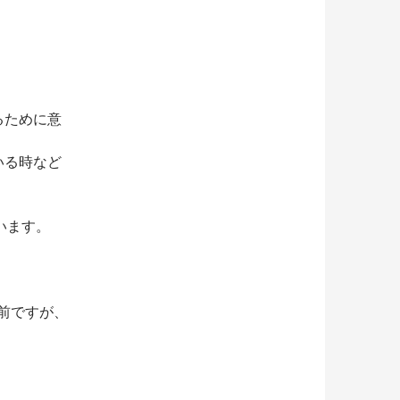
るために意
いる時など
います。
以前ですが、