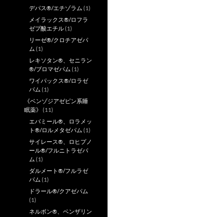
デパス®/エチゾラム
(1)
メイラックス®/ロフラ
ゼプ酸エチル
(1)
リーゼ®/クロチアゼパ
ム
(1)
レキソタン®、セニラン
®/ブロマゼパム
(1)
ワイパックス®/ロラゼ
パム
(1)
《ベンゾジアゼピン系睡
眠薬》
(11)
エバミール®、ロラメッ
ト®/ロルメタゼパム
(1)
サイレース®、ロヒプノ
ール®/フルニトラゼパ
ム
(1)
ダルメート®/フルラゼ
パム
(1)
ドラール®/クアゼパム
(1)
ネルボン®、ベンザリン