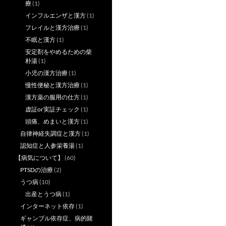
療
(1)
インフルエンザと漢方
(1)
フレイルと漢方治療
(1)
不眠と漢方
(1)
安定剤をやめるための柴
朴湯
(1)
小児の漢方治療
(1)
慢性便秘と漢方治療
(1)
漢方薬の服用の仕方
(1)
虚証or実証チェック
(1)
頭痛、めまいと漢方
(1)
自律神経失調症と漢方
(1)
認知症と人参栄養湯
(1)
【病気について】
(60)
PTSDの治療
(2)
うつ病
(10)
出産とうつ病
(1)
インターネット依存
(1)
ギャンブル依存症、病的賭