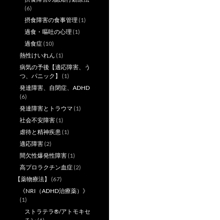
(6)
摂食障害の食事管理
(1)
過食・嘔吐の心理
(1)
過食症
(10)
熱性けいれん
(1)
病気の予後【適応障害、う
つ、パニック】
(1)
発達障害、自閉症、ADHD
(6)
発達障害とトラウマ
(1)
社会不安障害
(1)
虐待と精神疾患
(1)
適応障害
(2)
間欠性爆発性障害
(1)
高プロラクチン血症
(2)
【薬物療法】
(67)
《NRI（ADHD治療薬）》
(1)
ストラテラ®/アトモキセ