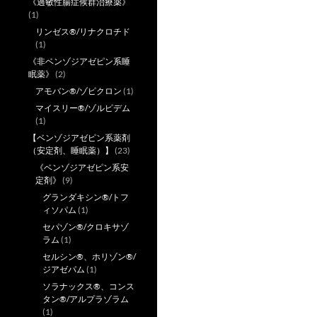
《過敏性腸症候群治療薬》
(1)
リンゼス®/リナクロチド
(1)
《非ベンゾジアゼピン系睡
眠薬》
(2)
アモバン®/ゾピクロン
(1)
マイスリー®/ゾルピデム
(1)
【ベンゾジアゼピン系薬剤
（安定剤、睡眠薬）】
(23)
《ベンゾジアゼピン系安
定剤》
(9)
グランダキシン®/トフ
ィソパム
(1)
セパゾン®/クロキサゾ
ラム
(1)
セルシン®、ホリゾン®/
ジアゼパム
(1)
ソラナックス®、コンス
タン®/アルプラゾラム
(1)