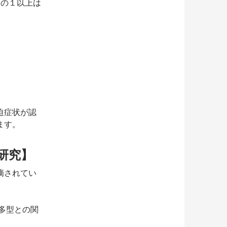
分の１以上は
迫症状が認
ます。
研究】
摘されてい
多型との関