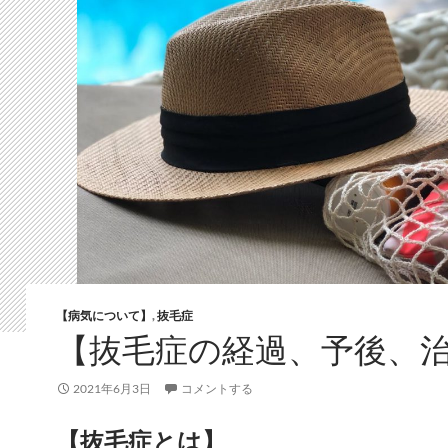
【病気について】
,
抜毛症
【抜毛症の経過、予後、
2021年6月3日
コメントする
【抜毛症とは】