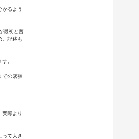
分かるよう
のが最初と言
め、記述も
ます。
までの緊張
、実際より
。
よって大き