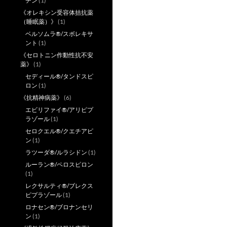
チン
(1)
《オレキシン受容体拮抗薬
（睡眠薬）》
(1)
ベルソムラ®/スボレキサ
ント
(1)
《セロトニン作動性抗不安
薬》
(1)
セディール®/タンドスピ
ロン
(1)
《抗精神病薬》
(6)
エビリファイ®/アリピプ
ラゾール
(1)
セロクエル®/クエチアピ
ン
(1)
ラツーダ®/ルラシドン
(1)
ルーラン®/ペロスピロン
(1)
レクサルティ®/ブレクス
ピプラゾール
(1)
ロナセン®/ブロナンセリ
ン
(1)