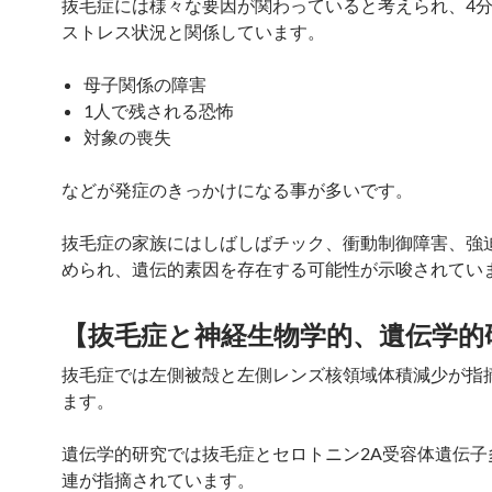
抜毛症には様々な要因が関わっていると考えられ、4
ストレス状況と関係しています。
母子関係の障害
1人で残される恐怖
対象の喪失
などが発症のきっかけになる事が多いです。
抜毛症の家族にはしばしばチック、衝動制御障害、強
められ、遺伝的素因を存在する可能性が示唆されてい
【
抜毛症と
神経生物学的
、遺伝
学的
抜毛症では左側被殻と左側レンズ核領域体積減少が指
ます。
遺伝学的研究では抜毛症とセロトニン2A受容体遺伝子
連が指摘されています。