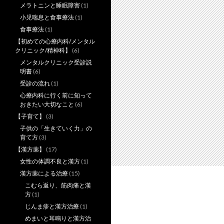
メラトニンと睡眠障害
(1)
小児喘息と食事療法
(1)
食事療法
(1)
【初めての心療内科/メンタル
クリニック/精神科】
(6)
メンタルクリニック受診説
明書
(6)
受診の流れ
(1)
心療内科に行く前に知って
おきたい大切なこと
(6)
【子育て】
(3)
子供の「生きていく力」の
育て方
(3)
【漢方薬】
(17)
女性の体調不良と漢方
(1)
漢方薬による治療
(15)
こむら返り、筋肉痛と漢
方
(1)
じんま疹と漢方治療
(1)
めまいと耳鳴りと漢方治