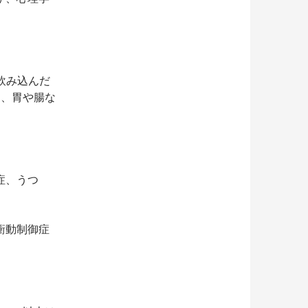
飲み込んだ
は、胃や腸な
症、うつ
衝動制御症