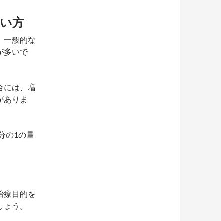
い方
、一般的な
が多いで
合には、増
がありま
分の1の量
治療目的を
しょう。