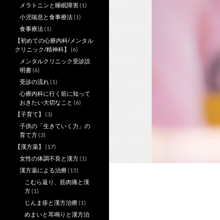
メラトニンと睡眠障害
(1)
小児喘息と食事療法
(1)
食事療法
(1)
【初めての心療内科/メンタル
クリニック/精神科】
(6)
メンタルクリニック受診説
明書
(6)
受診の流れ
(1)
心療内科に行く前に知って
おきたい大切なこと
(6)
【子育て】
(3)
子供の「生きていく力」の
育て方
(3)
【漢方薬】
(17)
女性の体調不良と漢方
(1)
漢方薬による治療
(15)
こむら返り、筋肉痛と漢
方
(1)
じんま疹と漢方治療
(1)
めまいと耳鳴りと漢方治