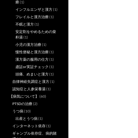
療
(1)
インフルエンザと漢方
(1)
フレイルと漢方治療
(1)
不眠と漢方
(1)
安定剤をやめるための柴
朴湯
(1)
小児の漢方治療
(1)
慢性便秘と漢方治療
(1)
漢方薬の服用の仕方
(1)
虚証or実証チェック
(1)
頭痛、めまいと漢方
(1)
自律神経失調症と漢方
(1)
認知症と人参栄養湯
(1)
【病気について】
(60)
PTSDの治療
(2)
うつ病
(10)
出産とうつ病
(1)
インターネット依存
(1)
ギャンブル依存症、病的賭