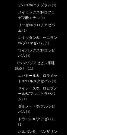
デパス®/エチゾラム
(1)
メイラックス®/ロフラ
ゼプ酸エチル
(1)
リーゼ®/クロチアゼパ
ム
(1)
レキソタン®、セニラン
®/ブロマゼパム
(1)
ワイパックス®/ロラゼ
パム
(1)
《ベンゾジアゼピン系睡
眠薬》
(11)
エバミール®、ロラメッ
ト®/ロルメタゼパム
(1)
サイレース®、ロヒプノ
ール®/フルニトラゼパ
ム
(1)
ダルメート®/フルラゼ
パム
(1)
ドラール®/クアゼパム
(1)
ネルボン®、ベンザリン