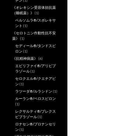
チン
(1)
《オレキシン受容体拮抗薬
（睡眠薬）》
(1)
ベルソムラ®/スボレキサ
ント
(1)
《セロトニン作動性抗不安
薬》
(1)
セディール®/タンドスピ
ロン
(1)
《抗精神病薬》
(6)
エビリファイ®/アリピプ
ラゾール
(1)
セロクエル®/クエチアピ
ン
(1)
ラツーダ®/ルラシドン
(1)
ルーラン®/ペロスピロン
(1)
レクサルティ®/ブレクス
ピプラゾール
(1)
ロナセン®/ブロナンセリ
ン
(1)