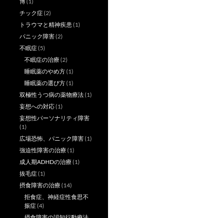
博
(1)
チック症
(2)
トラウマと精神疾患
(1)
パニック障害
(2)
不眠症
(5)
不眠症の治療
(2)
睡眠薬のやめ方
(1)
睡眠薬の選び方
(1)
双極性うつ病の薬物療法
(1)
妄想への対応
(1)
妄想性パーソナリティ障害
(1)
広場恐怖、パニック障害
(1)
強迫性障害の治療
(1)
成人期ADHDの治療
(1)
抜毛症
(1)
摂食障害の治療
(14)
拒食症、神経症性食思不
振症
(4)
摂食障害の認知行動療法