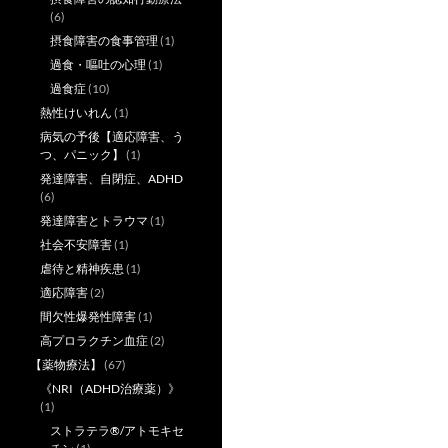
(6)
摂食障害の食事管理
(1)
過食・嘔吐の心理
(1)
過食症
(10)
熱性けいれん
(1)
病気の予後【適応障害、う
つ、パニック】
(1)
発達障害、自閉症、ADHD
(6)
発達障害とトラウマ
(1)
社会不安障害
(1)
虐待と精神疾患
(1)
適応障害
(2)
間欠性爆発性障害
(1)
高プロラクチン血症
(2)
【薬物療法】
(67)
《NRI（ADHD治療薬）》
(1)
ストラテラ®/アトモキセ