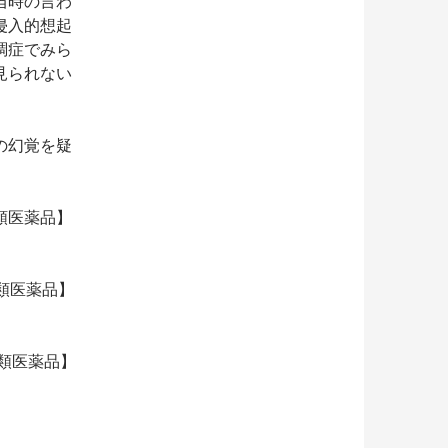
当時の言わ
侵入的想起
調症でみら
見られない
の幻覚を疑
”【第2類医薬品】
”【第2類医薬品】
”【第2類医薬品】