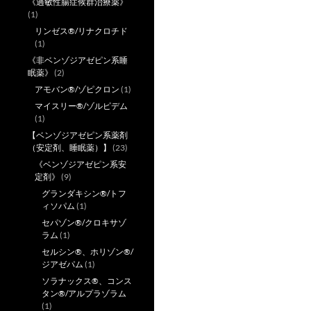
《過敏性腸症候群治療薬》
(1)
リンゼス®/リナクロチド
(1)
《非ベンゾジアゼピン系睡
眠薬》
(2)
アモバン®/ゾピクロン
(1)
マイスリー®/ゾルピデム
(1)
【ベンゾジアゼピン系薬剤
（安定剤、睡眠薬）】
(23)
《ベンゾジアゼピン系安
定剤》
(9)
グランダキシン®/トフ
ィソパム
(1)
セパゾン®/クロキサゾ
ラム
(1)
セルシン®、ホリゾン®/
ジアゼパム
(1)
ソラナックス®、コンス
タン®/アルプラゾラム
(1)