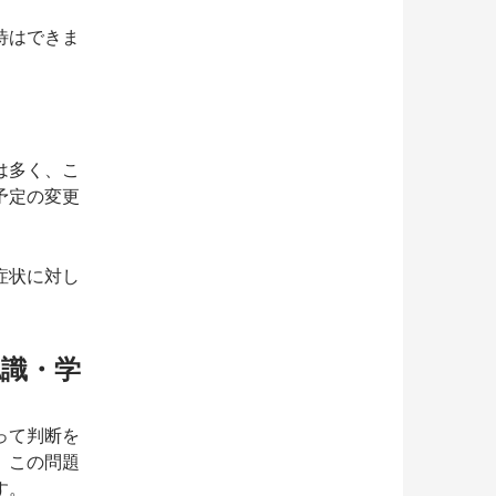
待はできま
り
は多く、こ
予定の変更
症状に対し
。
識・学
って判断を
、この問題
す。