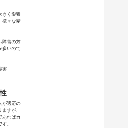
大きく影響
、様々な精
ム障害の方
が多いので
障害
。
性
人が適応の
りますが、
であればカ
です。