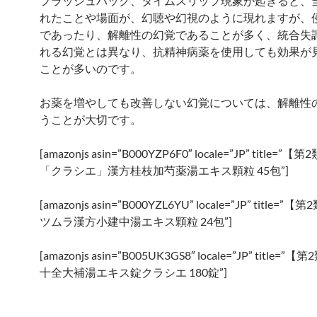
フラッシュバック、タイムスリップ現象が起きると、
れたことや場面が、幻聴や幻視のように現れますが、
であったり、解離性の幻覚であることが多く、統合失
れる幻覚とは異なり、抗精神病薬を使用しても効果が
ことが多いのです。
お薬を増やしても改善しない幻覚については、解離性
うことが大切です。
[amazonjs asin=”B000YZP6F0″ locale=”JP” title=
「クラシエ」漢方桂枝加芍薬湯エキス顆粒 45包”]
[amazonjs asin=”B000YZL6YU” locale=”JP” title=
ツムラ漢方小建中湯エキス顆粒 24包”]
[amazonjs asin=”B005UK3GS8″ locale=”JP” title=
十全大補湯エキス錠クラシエ 180錠”]