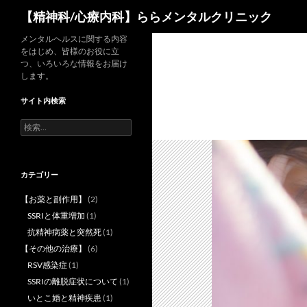
検
【精神科/心療内科】ららメンタルクリニック
索
コ
メンタルヘルスに関する内容
をはじめ、皆様のお役に立
ン
つ、いろいろな情報をお届け
テ
します。
ン
サイト内検索
ツ
へ
検
索:
ス
キ
ッ
カテゴリー
プ
【お薬と副作用】
(2)
SSRIと体重増加
(1)
抗精神病薬と突然死
(1)
【その他の治療】
(6)
RSV感染症
(1)
SSRIの離脱症状について
(1)
いとこ婚と精神疾患
(1)