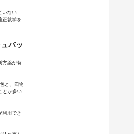
ていない
適正就学を
シュバッ
漢方薬が有
1包と、四物
ことが多い
が利用でき