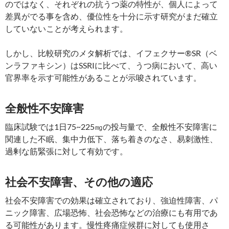
のではなく、それぞれの抗うつ薬の特性が、個人によって
差異がでる事を含め、優位性を十分に示す研究がまだ確立
していないことが考えられます。
しかし、比較研究のメタ解析では、イフェクサー®SR（ベ
ンラファキシン）はSSRIに比べて、うつ病において、高い
官界率を示す可能性があることが示唆されています。
全般性不安障害
臨床試験では1日75~225㎎の投与量で、全般性不安障害に
関連した不眠、集中力低下、落ち着きのなさ、易刺激性、
過剰な筋緊張に対して有効です。
社会不安障害、その他の適応
社会不安障害での効果は確立されており、強迫性障害、パ
ニック障害、広場恐怖、社会恐怖などの治療にも有用であ
る可能性があります。慢性疼痛症候群に対しても使用さ