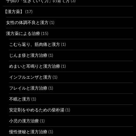
子供の「生きていく力」の育て方
(3)
【漢方薬】
(17)
女性の体調不良と漢方
(1)
漢方薬による治療
(15)
こむら返り、筋肉痛と漢方
(1)
じんま疹と漢方治療
(1)
めまいと耳鳴りと漢方治療
(1)
インフルエンザと漢方
(1)
フレイルと漢方治療
(1)
不眠と漢方
(1)
安定剤をやめるための柴朴湯
(1)
小児の漢方治療
(1)
慢性便秘と漢方治療
(1)