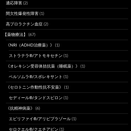
適応障害
(2)
間欠性爆発性障害
(1)
高プロラクチン血症
(2)
【薬物療法】
(67)
《NRI（ADHD治療薬）》
(1)
ストラテラ®/アトモキセチン
(1)
《オレキシン受容体拮抗薬（睡眠薬）》
(1)
ベルソムラ®/スボレキサント
(1)
《セロトニン作動性抗不安薬》
(1)
セディール®/タンドスピロン
(1)
《抗精神病薬》
(6)
エビリファイ®/アリピプラゾール
(1)
セロクエル®/クエチアピン
(1)