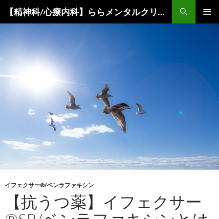
コ
検
【精神科/心療内科】ららメンタルクリニック
ン
索
メインメ
テ
ニュー
ン
ツ
へ
ス
キ
ッ
プ
イフェクサー®/ベンラファキシン
【抗うつ薬】イフェクサー