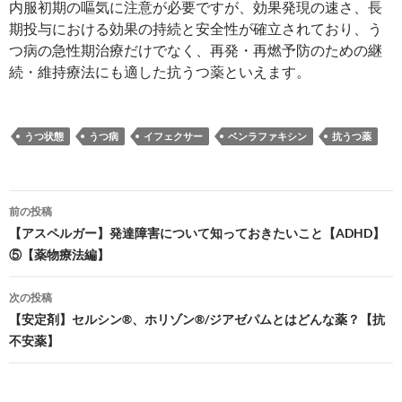
内服初期の嘔気に注意が必要ですが、効果発現の速さ、長
期投与における効果の持続と安全性が確立されており、う
つ病の急性期治療だけでなく、再発・再燃予防のための継
続・維持療法にも適した抗うつ薬といえます。
うつ状態
うつ病
イフェクサー
ベンラファキシン
抗うつ薬
投
前の投稿
稿
【アスペルガー】発達障害について知っておきたいこと【ADHD】
⑤【薬物療法編】
ナ
ビ
次の投稿
【安定剤】セルシン®、ホリゾン®/ジアゼパムとはどんな薬？【抗
ゲ
不安薬】
ー
シ