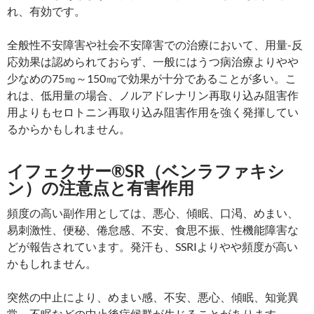
れ、有効です。
全般性不安障害や社会不安障害での治療において、用量-反
応効果は認められておらず、一般にはうつ病治療よりやや
少なめの75㎎～150㎎で効果が十分であることが多い。こ
れは、低用量の場合、ノルアドレナリン再取り込み阻害作
用よりもセロトニン再取り込み阻害作用を強く発揮してい
るからかもしれません。
イフェクサー®SR（ベンラファキシ
ン）の注意点と有害作用
頻度の高い副作用としては、悪心、傾眠、口渇、めまい、
易刺激性、便秘、倦怠感、不安、食思不振、性機能障害な
どが報告されています。発汗も、SSRIよりやや頻度が高い
かもしれません。
突然の中止により、めまい感、不安、悪心、傾眠、知覚異
常、不眠などの中止後症候群が生じることがあります。