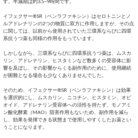
す。半減期は約3.5~9時間です。
イフェクサー®SR（ベンラファキシン）はセロトニンとノ
ルアドレナリンの2つの物質に双方に作用しますが、その点
に関しては、以前から使用されていた三環系ならびに四環
系抗うつ薬も同様の作用をもっています。
しかしながら、三環系ならびに四環系抗うつ薬は、ムスカ
リン、アドレナリン、ヒスタミンなど数多くの受容体に影
響を及ぼし、その影響からくる副作用のために、使用継続
が困難となる場合も少なくありませんでした。
そのため、イフェクサー®SR（ベンラファキシン）は効果
を選択的にし、ムスカリン、ニコチン、ヒスタミン、オピ
オイド、アドレナリン受容体への活性を持たず、モノアミ
ン酸化酵素（MAO）阻害作用もないため、副作用を減ら
し、効果を発揮できる状態まで使用しやすくしたお薬とい
うことになります。