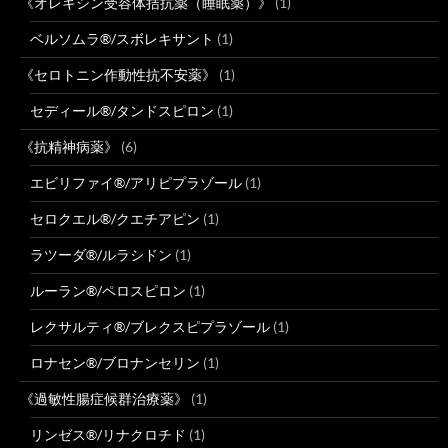
《オレキシン受容体拮抗薬（睡眠薬）》
(1)
ベルソムラ®/スボレキサント
(1)
《セロトニン作動性抗不安薬》
(1)
セディール®/タンドスピロン
(1)
《抗精神病薬》
(6)
エビリファイ®/アリピプラゾール
(1)
セロクエル®/クエチアピン
(1)
ラツーダ®/ルラシドン
(1)
ルーラン®/ペロスピロン
(1)
レクサルティ®/ブレクスピプラゾール
(1)
ロナセン®/ブロナンセリン
(1)
《過敏性腸症候群治療薬》
(1)
リンゼス®/リナクロチド
(1)