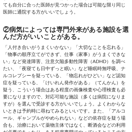
ても自分に合った医師が見つかった場合は可能な限り同じ
医師に通院する方がいいでしょう。
②病気によっては専門外来がある施設を選
んだ方がいいことがある。
「人付き合いがうまくいかない」「大切なことを忘れる」
「物事の順序立てができず、仕事（家事）がうまくできな
い」など発達障害、注意欠陥多動性障害（ADHD）を調べ
たい、「夜寝ても日中ずっと眠い」など睡眠時無呼吸、ナ
ルコレプシーを疑っている、「物忘れがひどい」など認知
症を疑っている、「けいれん発作がある」（てんかん）を
疑う、こういう場合はある程度の画像検査や心理検査も必
要になりますので、対応可能な施設（多くは病院になりま
すが）を選んで受診する方がいいでしょう。よくわからな
いときは予約時に尋ねてみるといいです。また、「アルコ
ール、ギャンブルがやめられない」などの依存症を疑う場
合も、治療において薬物主体ではなく、断酒会などの利用
が必要であったり、ある程度専門でやっているところの方