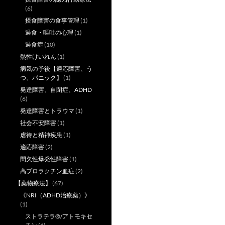
(6)
摂食障害の食事管理
(1)
過食・嘔吐の心理
(1)
過食症
(10)
熱性けいれん
(1)
病気の予後【適応障害、う
つ、パニック】
(1)
発達障害、自閉症、ADHD
(6)
発達障害とトラウマ
(1)
社会不安障害
(1)
虐待と精神疾患
(1)
適応障害
(2)
間欠性爆発性障害
(1)
高プロラクチン血症
(2)
【薬物療法】
(67)
《NRI（ADHD治療薬）》
(1)
ストラテラ®/アトモキセ