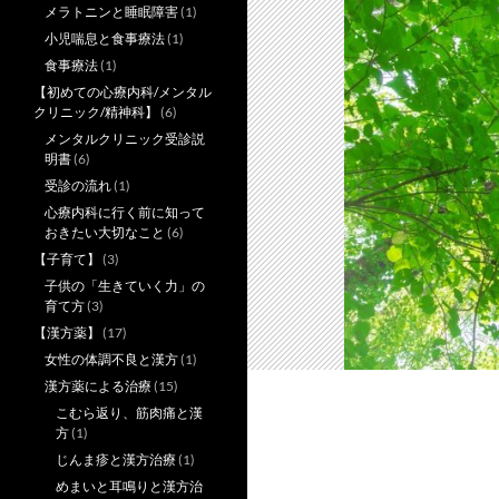
メラトニンと睡眠障害
(1)
小児喘息と食事療法
(1)
食事療法
(1)
【初めての心療内科/メンタル
クリニック/精神科】
(6)
メンタルクリニック受診説
明書
(6)
受診の流れ
(1)
心療内科に行く前に知って
おきたい大切なこと
(6)
【子育て】
(3)
子供の「生きていく力」の
育て方
(3)
【漢方薬】
(17)
女性の体調不良と漢方
(1)
漢方薬による治療
(15)
こむら返り、筋肉痛と漢
方
(1)
じんま疹と漢方治療
(1)
めまいと耳鳴りと漢方治