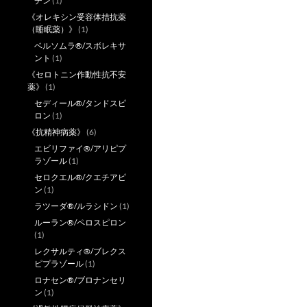
チン
(1)
《オレキシン受容体拮抗薬
（睡眠薬）》
(1)
ベルソムラ®/スボレキサ
ント
(1)
《セロトニン作動性抗不安
薬》
(1)
セディール®/タンドスピ
ロン
(1)
《抗精神病薬》
(6)
エビリファイ®/アリピプ
ラゾール
(1)
セロクエル®/クエチアピ
ン
(1)
ラツーダ®/ルラシドン
(1)
ルーラン®/ペロスピロン
(1)
レクサルティ®/ブレクス
ピプラゾール
(1)
ロナセン®/ブロナンセリ
ン
(1)