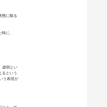
状態に陥る
た時に、
が、虚弱とい
えるという
という表現が