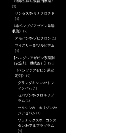
《過敏性腸症候群治療薬》
(1)
リンゼス®/リナクロチド
(1)
《非ベンゾジアゼピン系睡
眠薬》
(2)
アモバン®/ゾピクロン
(1)
マイスリー®/ゾルピデム
(1)
【ベンゾジアゼピン系薬剤
（安定剤、睡眠薬）】
(23)
《ベンゾジアゼピン系安
定剤》
(9)
グランダキシン®/トフ
ィソパム
(1)
セパゾン®/クロキサゾ
ラム
(1)
セルシン®、ホリゾン®/
ジアゼパム
(1)
ソラナックス®、コンス
タン®/アルプラゾラム
(1)