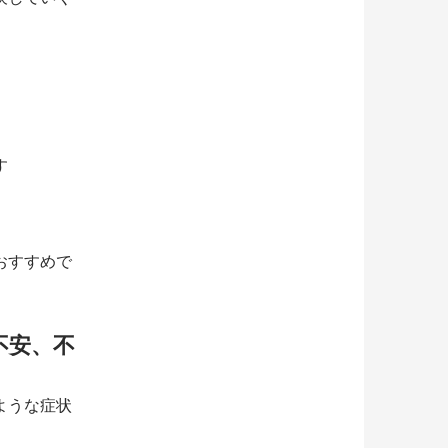
す
おすすめで
不安、不
ような症状