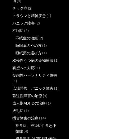
博
(1)
チック症
(2)
トラウマと精神疾患
(1)
パニック障害
(2)
不眠症
(5)
不眠症の治療
(2)
睡眠薬のやめ方
(1)
睡眠薬の選び方
(1)
双極性うつ病の薬物療法
(1)
妄想への対応
(1)
妄想性パーソナリティ障害
(1)
広場恐怖、パニック障害
(1)
強迫性障害の治療
(1)
成人期ADHDの治療
(1)
抜毛症
(1)
摂食障害の治療
(14)
拒食症、神経症性食思不
振症
(4)
摂食障害の認知行動療法