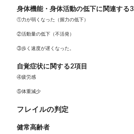
身体機能・身体活動の低下に関連する3
①力が弱くなった（握力の低下）
②活動量の低下（不活発）
③歩く速度が遅くなった。
自覚症状に関する2項目
④疲労感
⑤体重減少
フレイルの判定
健常高齢者