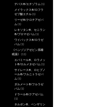
デパス®/エチゾラム
(1)
メイラックス®/ロフラ
ゼプ酸エチル
(1)
リーゼ®/クロチアゼパ
ム
(1)
レキソタン®、セニラン
®/ブロマゼパム
(1)
ワイパックス®/ロラゼ
パム
(1)
《ベンゾジアゼピン系睡
眠薬》
(11)
エバミール®、ロラメッ
ト®/ロルメタゼパム
(1)
サイレース®、ロヒプノ
ール®/フルニトラゼパ
ム
(1)
ダルメート®/フルラゼ
パム
(1)
ドラール®/クアゼパム
(1)
ネルボン®、ベンザリン