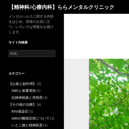
検
【精神科/心療内科】ららメンタルクリニック
索
コ
メンタルヘルスに関する内容
をはじめ、皆様のお役に立
ン
つ、いろいろな情報をお届け
テ
します。
ン
サイト内検索
ツ
へ
検
索:
ス
キ
ッ
カテゴリー
プ
【お薬と副作用】
(2)
SSRIと体重増加
(1)
抗精神病薬と突然死
(1)
【その他の治療】
(6)
RSV感染症
(1)
SSRIの離脱症状について
(1)
いとこ婚と精神疾患
(1)