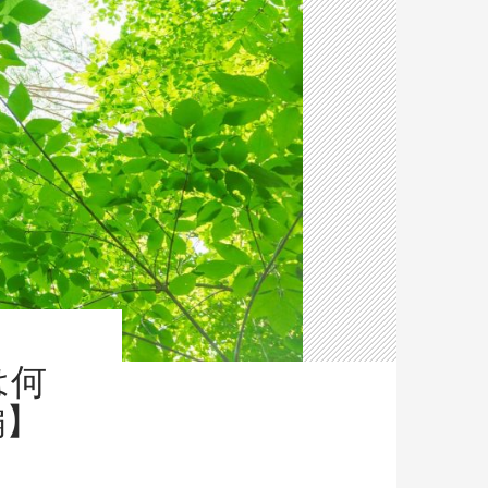
は何
編】