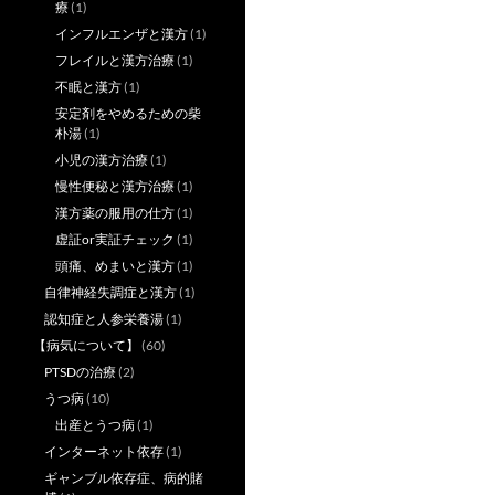
療
(1)
インフルエンザと漢方
(1)
フレイルと漢方治療
(1)
不眠と漢方
(1)
安定剤をやめるための柴
朴湯
(1)
小児の漢方治療
(1)
慢性便秘と漢方治療
(1)
漢方薬の服用の仕方
(1)
虚証or実証チェック
(1)
頭痛、めまいと漢方
(1)
自律神経失調症と漢方
(1)
認知症と人参栄養湯
(1)
【病気について】
(60)
PTSDの治療
(2)
うつ病
(10)
出産とうつ病
(1)
インターネット依存
(1)
ギャンブル依存症、病的賭