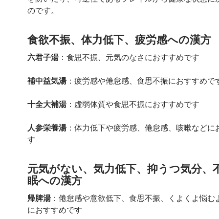
のです。
食欲不振、体力低下、疲労感への漢方
六君子湯
：食思不振、元気のなさにおすすめです
補中益気湯
：疲労感や倦怠感、食思不振におすすめで
十全大補湯
：虚弱体質や食思不振におすすめです
人参栄養湯
：体力低下や疲労感、倦怠感、咳嗽などに
す
元気がない、気力低下、抑うつ気分、
眠への漢方
帰脾湯
：倦怠感や意欲低下、食思不振、くよくよ悩む
におすすめです