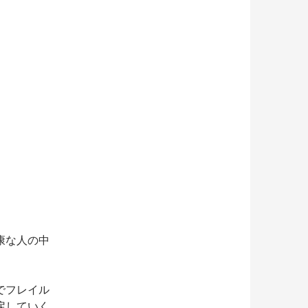
康な人の中
でフレイル
戻していく