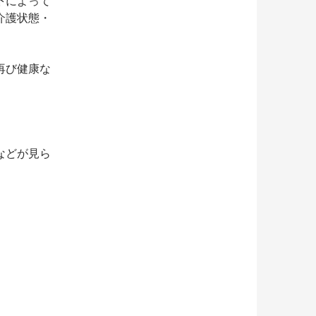
下によって
介護状態・
再び健康な
などが見ら