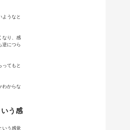
いようなと
くなり、感
も逆につら
らってもと
かわからな
という感
という感覚