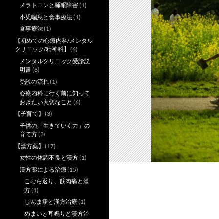
メラトニンと睡眠障害
(1)
小児喘息と食事療法
(1)
食事療法
(1)
【初めての心療内科/メンタル
クリニック/精神科】
(6)
メンタルクリニック受診説
明書
(6)
受診の流れ
(1)
心療内科に行く前に知って
おきたい大切なこと
(6)
【子育て】
(3)
子供の「生きていく力」の
育て方
(3)
【漢方薬】
(17)
女性の体調不良と漢方
(1)
漢方薬による治療
(15)
こむら返り、筋肉痛と漢
方
(1)
じんま疹と漢方治療
(1)
めまいと耳鳴りと漢方治