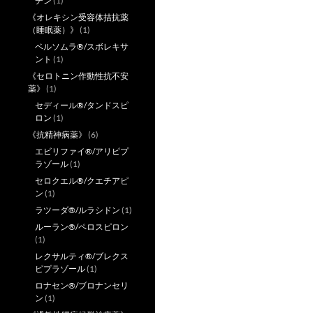
チン
(1)
《オレキシン受容体拮抗薬
（睡眠薬）》
(1)
ベルソムラ®/スボレキサ
ント
(1)
《セロトニン作動性抗不安
薬》
(1)
セディール®/タンドスピ
ロン
(1)
《抗精神病薬》
(6)
エビリファイ®/アリピプ
ラゾール
(1)
セロクエル®/クエチアピ
ン
(1)
ラツーダ®/ルラシドン
(1)
ルーラン®/ペロスピロン
(1)
レクサルティ®/ブレクス
ピプラゾール
(1)
ロナセン®/ブロナンセリ
ン
(1)