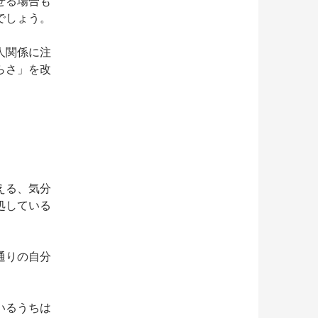
せる場合も
でしょう。
人関係に注
らさ」を改
える、気分
処している
通りの自分
いるうちは