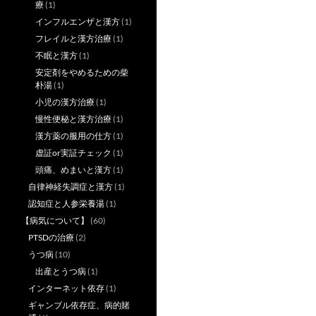
療
(1)
インフルエンザと漢方
(1)
フレイルと漢方治療
(1)
不眠と漢方
(1)
安定剤をやめるための柴
朴湯
(1)
小児の漢方治療
(1)
慢性便秘と漢方治療
(1)
漢方薬の服用の仕方
(1)
虚証or実証チェック
(1)
頭痛、めまいと漢方
(1)
自律神経失調症と漢方
(1)
認知症と人参栄養湯
(1)
【病気について】
(60)
PTSDの治療
(2)
うつ病
(10)
出産とうつ病
(1)
インターネット依存
(1)
ギャンブル依存症、病的賭