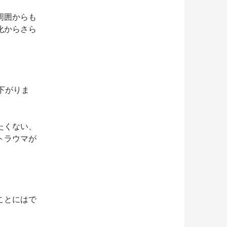
周囲からも
化からさら
下がりま
たくない、
トラウマが
ことにはで