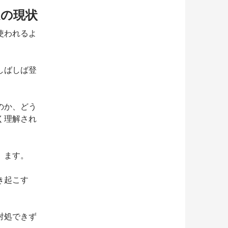
足の現状
使われるよ
しばしば登
のか、どう
く理解され
」ます。
き起こす
対処できず