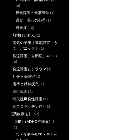
(6)
摂食障害の食事管理
(1)
過食・嘔吐の心理
(1)
過食症
(10)
熱性けいれん
(1)
病気の予後【適応障害、う
つ、パニック】
(1)
発達障害、自閉症、ADHD
(6)
発達障害とトラウマ
(1)
社会不安障害
(1)
虐待と精神疾患
(1)
適応障害
(2)
間欠性爆発性障害
(1)
高プロラクチン血症
(2)
【薬物療法】
(67)
《NRI（ADHD治療薬）》
(1)
ストラテラ®/アトモキセ