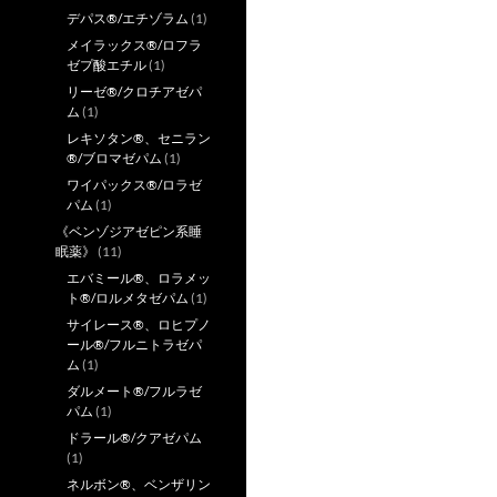
デパス®/エチゾラム
(1)
メイラックス®/ロフラ
ゼプ酸エチル
(1)
リーゼ®/クロチアゼパ
ム
(1)
レキソタン®、セニラン
®/ブロマゼパム
(1)
ワイパックス®/ロラゼ
パム
(1)
《ベンゾジアゼピン系睡
眠薬》
(11)
エバミール®、ロラメッ
ト®/ロルメタゼパム
(1)
サイレース®、ロヒプノ
ール®/フルニトラゼパ
ム
(1)
ダルメート®/フルラゼ
パム
(1)
ドラール®/クアゼパム
(1)
ネルボン®、ベンザリン