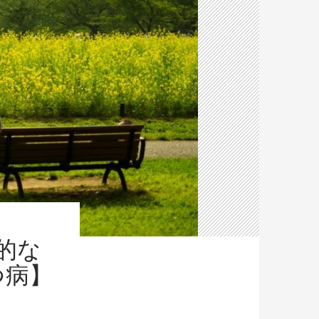
的な
つ病】