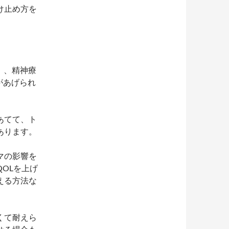
け止め方を
）、精神療
があげられ
あてて、ト
あります。
マの影響を
OLを上げ
える方法な
くて耐えら