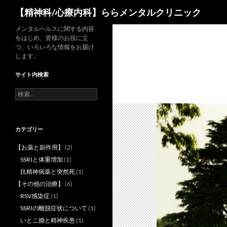
検
【精神科/心療内科】ららメンタルクリニック
索
コ
メンタルヘルスに関する内容
をはじめ、皆様のお役に立
ン
つ、いろいろな情報をお届け
テ
します。
ン
サイト内検索
ツ
へ
検
索:
ス
キ
ッ
カテゴリー
プ
【お薬と副作用】
(2)
SSRIと体重増加
(1)
抗精神病薬と突然死
(1)
【その他の治療】
(6)
RSV感染症
(1)
SSRIの離脱症状について
(1)
いとこ婚と精神疾患
(1)