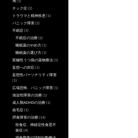
博
(1)
チック症
(2)
トラウマと精神疾患
(1)
パニック障害
(2)
不眠症
(5)
不眠症の治療
(2)
睡眠薬のやめ方
(1)
睡眠薬の選び方
(1)
双極性うつ病の薬物療法
(1)
妄想への対応
(1)
妄想性パーソナリティ障害
(1)
広場恐怖、パニック障害
(1)
強迫性障害の治療
(1)
成人期ADHDの治療
(1)
抜毛症
(1)
摂食障害の治療
(14)
拒食症、神経症性食思不
振症
(4)
摂食障害の認知行動療法