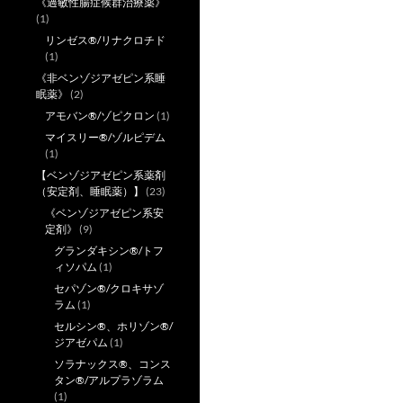
《過敏性腸症候群治療薬》
(1)
リンゼス®/リナクロチド
(1)
《非ベンゾジアゼピン系睡
眠薬》
(2)
アモバン®/ゾピクロン
(1)
マイスリー®/ゾルピデム
(1)
【ベンゾジアゼピン系薬剤
（安定剤、睡眠薬）】
(23)
《ベンゾジアゼピン系安
定剤》
(9)
グランダキシン®/トフ
ィソパム
(1)
セパゾン®/クロキサゾ
ラム
(1)
セルシン®、ホリゾン®/
ジアゼパム
(1)
ソラナックス®、コンス
タン®/アルプラゾラム
(1)